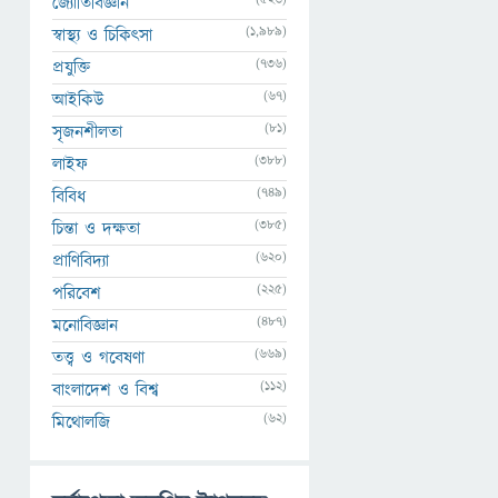
জ্যোতির্বিজ্ঞান
(1,989)
স্বাস্থ্য ও চিকিৎসা
(736)
প্রযুক্তি
(67)
আইকিউ
(81)
সৃজনশীলতা
(388)
লাইফ
(749)
বিবিধ
(385)
চিন্তা ও দক্ষতা
(620)
প্রাণিবিদ্যা
(225)
পরিবেশ
(487)
মনোবিজ্ঞান
(669)
তত্ত্ব ও গবেষণা
(112)
বাংলাদেশ ও বিশ্ব
(62)
মিথোলজি