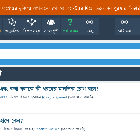
তির প্রশ্নোত্তর দুনিয়ায় আপনাকে স্বাগতম! প্রশ্ন-উত্তর দিয়ে জিতে নিন পুরস্কার, বিস্ত
!
অনুত্তরিত
বিভাগসমূহ
সদস্যবৃন্দ
প্রশ্ন করুন
FAQ
চ্যাট রুম
ো
 এবং কথা বলাকে কী ধরনের মানসিক রোগ বলে?
চিকিৎসা
" বিভাগে
জিজ্ঞাসা
করেছেন
Hojayfa Ahmed
(
135,490
পয়েন্ট)
 হাসে কেন?
ন
" বিভাগে
জিজ্ঞাসা
করেছেন
noshin mahee
(
110,340
পয়েন্ট)