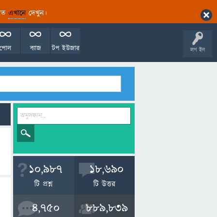
ারিত
এখানে
দেখুন।
পোল
ব্যাজ
টপ ইউজার
লগ ইন
10,987
18,690
টি প্রশ্ন
টি উত্তর
4,750
889,839