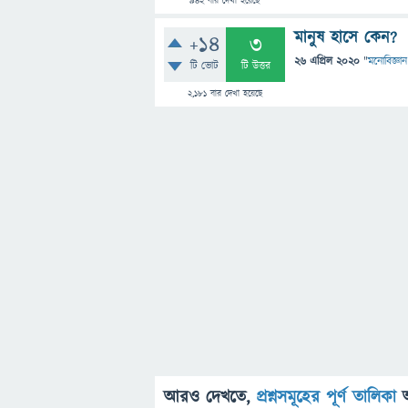
942
বার দেখা হয়েছে
মানুষ হাসে কেন?
+14
3
26 এপ্রিল 2020
"
মনোবিজ্ঞান
টি ভোট
টি উত্তর
2,181
বার দেখা হয়েছে
আরও দেখতে,
প্রশ্নসমূহের পূর্ণ তালিকা