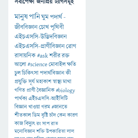
সর্বাপেক্ষা জনপ্রিয় ট্যাগসমূহ
মানুষ
পানি
ঘুম
পদার্থ
-
জীববিজ্ঞান
চোখ
পৃথিবী
এইচএসসি-উদ্ভিদবিজ্ঞান
এইচএসসি-প্রাণীবিজ্ঞান
রোগ
রাসায়নিক
#ask
শরীর
রক্ত
আলো
#science
মোবাইল
ক্ষতি
চুল
চিকিৎসা
পদার্থবিজ্ঞান
কী
প্রযুক্তি
সূর্য
মহাকাশ
স্বাস্থ্য
মাথা
গণিত
প্রাণী
বৈজ্ঞানিক
#biology
পার্থক্য
এইচএসসি-আইসিটি
বিজ্ঞান
খাওয়া
গরম
#জানতে
শীতকাল
ডিম
বৃষ্টি
চাঁদ
কেন
কারণ
কাজ
বিদ্যুৎ
রং
সাপ
রাত
মনোবিজ্ঞান
শক্তি
উপকারিতা
লাল