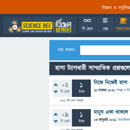
বিজ্ঞান ও প্রযুক্
বী হোম
প্রশ্ন
গরমাগরম
প্রশ্ন করুন:
হাসা ট্যাগধারী সাম্প্রতিক প্রশ্নগুল
নিজে নিজেই হাসা
+2
1
21 নভেম্বর 2021
"
স্বাস্থ্য ও 
টি ভোট
উত্তর
999
বার দেখা হয়েছে
মানুষ একা থাকলে
+9
1
04 জানুয়ারি 2021
"
মনোবিজ্ঞা
টি ভোট
উত্তর