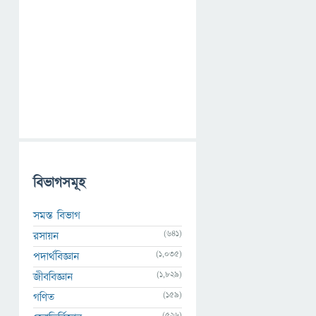
বিভাগসমূহ
সমস্ত বিভাগ
(641)
রসায়ন
(1,035)
পদার্থবিজ্ঞান
(1,829)
জীববিজ্ঞান
(159)
গণিত
(526)