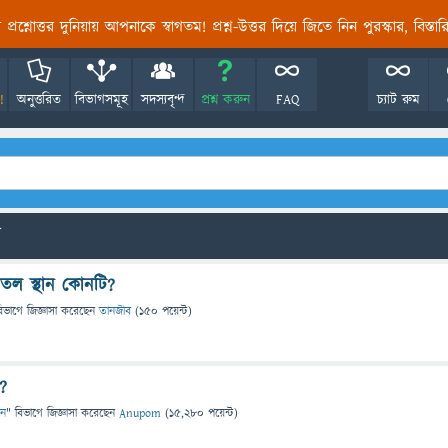
তির প্রশ্নোত্তর দুনিয়ায় আপনাকে স্বাগতম! প্রশ্ন-উত্তর দিয়ে জিতে নিন পুরস্কার, বিস্ত
!
অনুত্তরিত
বিভাগসমূহ
সদস্যবৃন্দ
প্রশ্ন করুন
FAQ
চ্যাট রুম
ীতল স্থান কোনটি?
িভাগে
জিজ্ঞাসা
করেছেন
তানজীব
(
150
পয়েন্ট)
ন?
ান
" বিভাগে
জিজ্ঞাসা
করেছেন
Anupom
(
15,280
পয়েন্ট)