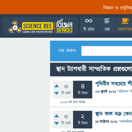
বিজ্ঞান ও প্রযুক্
বী হোম
প্রশ্ন
গরমাগরম
প্রশ্ন করুন:
স্থান ট্যাগধারী সাম্প্রতিক প্রশ্নগুলো
পৃথিবীর সবচেয়ে শ
0
4
06 জুলাই 2022
"
পরিবেশ
" ব
টি ভোট
টি উত্তর
1,083
বার দেখা হয়েছে
স্থান কাল বক্র কে
0
2
14 অক্টোবর 2021
"
পদার্থবিজ্ঞ
টি ভোট
টি উত্তর