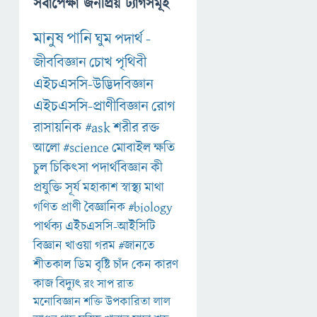
সর্বাপেক্ষা জনপ্রিয় ট্যাগসমূহ
মানুষ
পানি
ঘুম
পদার্থ
-
জীববিজ্ঞান
চোখ
পৃথিবী
এইচএসসি-উদ্ভিদবিজ্ঞান
এইচএসসি-প্রাণীবিজ্ঞান
রোগ
রাসায়নিক
#ask
শরীর
রক্ত
আলো
#science
মোবাইল
ক্ষতি
চুল
চিকিৎসা
পদার্থবিজ্ঞান
কী
প্রযুক্তি
সূর্য
মহাকাশ
স্বাস্থ্য
মাথা
গণিত
প্রাণী
বৈজ্ঞানিক
#biology
পার্থক্য
এইচএসসি-আইসিটি
বিজ্ঞান
খাওয়া
গরম
#জানতে
শীতকাল
ডিম
বৃষ্টি
চাঁদ
কেন
কারণ
কাজ
বিদ্যুৎ
রং
সাপ
রাত
মনোবিজ্ঞান
শক্তি
উপকারিতা
লাল