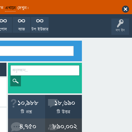
ারিত
এখানে
দেখুন।
পোল
ব্যাজ
টপ ইউজার
লগ ইন
10,988
18,690
টি প্রশ্ন
টি উত্তর
4,750
890,002