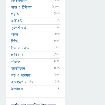
জ্যোতির্বিজ্ঞান
(1,989)
স্বাস্থ্য ও চিকিৎসা
(736)
প্রযুক্তি
(67)
আইকিউ
(81)
সৃজনশীলতা
(388)
লাইফ
(749)
বিবিধ
(385)
চিন্তা ও দক্ষতা
(620)
প্রাণিবিদ্যা
(225)
পরিবেশ
(487)
মনোবিজ্ঞান
(669)
তত্ত্ব ও গবেষণা
(112)
বাংলাদেশ ও বিশ্ব
(62)
মিথোলজি