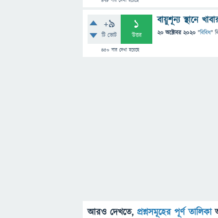
478
বার দেখা হয়েছে
বায়ুশূন্য স্থানে
+9
1
20 অক্টোবর 2020
"
বিবিধ
" ব
টি ভোট
উত্তর
450
বার দেখা হয়েছে
আরও দেখতে,
প্রশ্নসমূহের পূর্ণ তালিকা