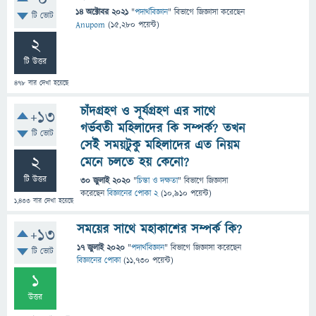
0
14 অক্টোবর 2021
"
পদার্থবিজ্ঞান
" বিভাগে
জিজ্ঞাসা
করেছেন
টি ভোট
Anupom
(
15,280
পয়েন্ট)
2
টি উত্তর
478
বার দেখা হয়েছে
চাঁদগ্রহণ ও সূর্যগ্রহণ এর সাথে
+13
গর্ভবতী মহিলাদের কি সম্পর্ক? তখন
টি ভোট
সেই সময়টুকু মহিলাদের এত নিয়ম
2
মেনে চলতে হয় কেনো?
টি উত্তর
30 জুলাই 2020
"
চিন্তা ও দক্ষতা
" বিভাগে
জিজ্ঞাসা
করেছেন
বিজ্ঞানের পোকা 2
(
10,910
পয়েন্ট)
1,433
বার দেখা হয়েছে
সময়ের সাথে মহাকাশের সম্পর্ক কি?
+13
17 জুলাই 2020
"
পদার্থবিজ্ঞান
" বিভাগে
জিজ্ঞাসা
করেছেন
টি ভোট
বিজ্ঞানের পোকা
(
11,730
পয়েন্ট)
1
উত্তর