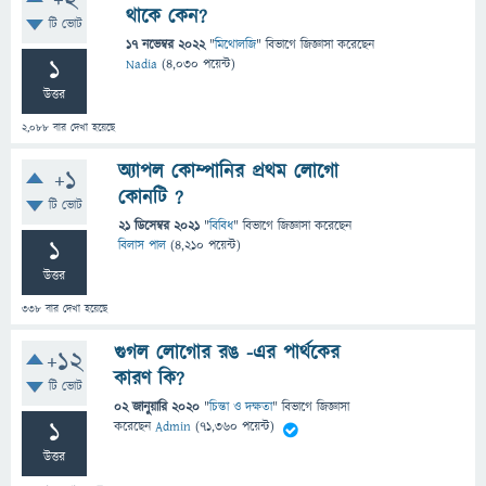
+2
থাকে কেন?
টি ভোট
17 নভেম্বর 2022
"
মিথোলজি
" বিভাগে
জিজ্ঞাসা
করেছেন
1
Nadia
(
4,030
পয়েন্ট)
উত্তর
2,088
বার দেখা হয়েছে
অ্যাপল কোম্পানির প্রথম লোগো
+1
কোনটি ?
টি ভোট
21 ডিসেম্বর 2021
"
বিবিধ
" বিভাগে
জিজ্ঞাসা
করেছেন
1
বিলাস পাল
(
4,210
পয়েন্ট)
উত্তর
338
বার দেখা হয়েছে
গুগল লোগোর রঙ -এর পার্থকের
+12
কারণ কি?
টি ভোট
02 জানুয়ারি 2020
"
চিন্তা ও দক্ষতা
" বিভাগে
জিজ্ঞাসা
1
করেছেন
Admin
(
71,360
পয়েন্ট)
উত্তর