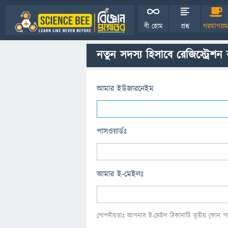
বী হোম
প্রশ্ন
গরমাগরম
নতুন সদস্য হিসাবে রেজিস্ট্রেশন
আমার ইউজারনেইম
পাসওয়ার্ডঃ
আমার ই-মেইলঃ
গোপনীয়তাঃ আপনার ই-মেইল ঠিকানাটি তৃতীয় কোন পক্ষ