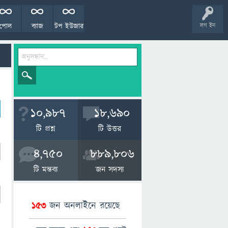
পোল
ব্যাজ
টপ ইউজার
লগ ইন
10,987
18,690
টি প্রশ্ন
টি উত্তর
4,750
889,806
টি মন্তব্য
জন সদস্য
153
জন অনলাইনে রয়েছে