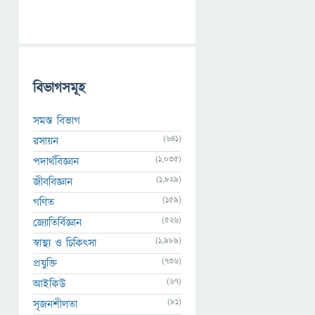
বিভাগসমূহ
সমস্ত বিভাগ
(641)
রসায়ন
(1,035)
পদার্থবিজ্ঞান
(1,829)
জীববিজ্ঞান
(159)
গণিত
(526)
জ্যোতির্বিজ্ঞান
(1,989)
স্বাস্থ্য ও চিকিৎসা
(736)
প্রযুক্তি
(67)
আইকিউ
(81)
সৃজনশীলতা