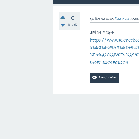
0
26 ডিসেম্বর 2021
উত্তর প্রদান
করেছ
টি ভোট
এখানে পড়েন:
https://www.scienc
6%95%E0%A7%8D%E0
%E0%A6%AB%E0%A7%
show=9152#q9152