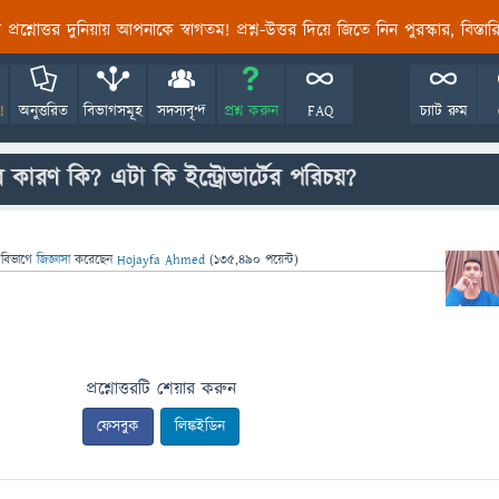
তির প্রশ্নোত্তর দুনিয়ায় আপনাকে স্বাগতম! প্রশ্ন-উত্তর দিয়ে জিতে নিন পুরস্কার, বিস্ত
!
অনুত্তরিত
বিভাগসমূহ
সদস্যবৃন্দ
প্রশ্ন করুন
FAQ
চ্যাট রুম
ারণ কি? এটা কি ইন্ট্রোভার্টের পরিচয়?
 বিভাগে
জিজ্ঞাসা
করেছেন
Hojayfa Ahmed
(
135,490
পয়েন্ট)
প্রশ্নোত্তরটি শেয়ার করুন
ফেসবুক
লিঙ্কইডিন