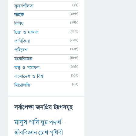
(81)
সৃজনশীলতা
(388)
লাইফ
(749)
বিবিধ
(385)
চিন্তা ও দক্ষতা
(620)
প্রাণিবিদ্যা
(225)
পরিবেশ
(488)
মনোবিজ্ঞান
(669)
তত্ত্ব ও গবেষণা
(112)
বাংলাদেশ ও বিশ্ব
(62)
মিথোলজি
সর্বাপেক্ষা জনপ্রিয় ট্যাগসমূহ
মানুষ
পানি
ঘুম
পদার্থ
-
জীববিজ্ঞান
চোখ
পৃথিবী