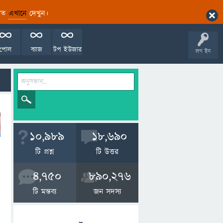
ারিত
এখানে
দেখুন।
পোল
ব্যাজ
টপ ইউজার
লগ ইন
10,989
18,690
টি প্রশ্ন
টি উত্তর
4,750
890,276
টি মন্তব্য
জন সদস্য