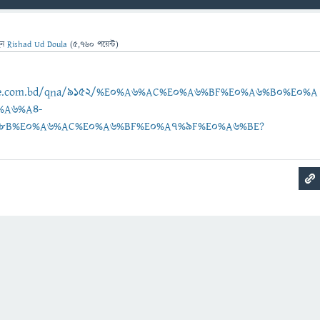
েন
Rishad Ud Doula
(
5,760
পয়েন্ট)
ebee.com.bd/qna/9152/%E0%A6%AC%E0%A6%BF%E0%A6%B0%E0%A
%A6%A4-
8B%E0%A6%AC%E0%A6%BF%E0%A7%9F%E0%A6%BE?