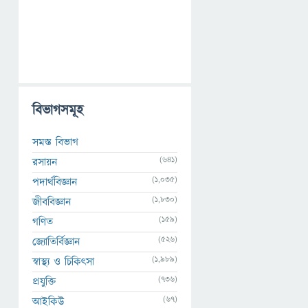
বিভাগসমূহ
সমস্ত বিভাগ
(641)
রসায়ন
(1,035)
পদার্থবিজ্ঞান
(1,830)
জীববিজ্ঞান
(159)
গণিত
(526)
জ্যোতির্বিজ্ঞান
(1,989)
স্বাস্থ্য ও চিকিৎসা
(736)
প্রযুক্তি
(67)
আইকিউ