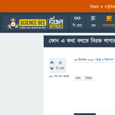
বিজ্ঞান ও প্রযুক্
বী হোম
প্রশ্ন
গরমাগরম
ফোন এ কথা বলতে বিরক্ত লাগার ক
26 ডিসেম্বর 2021
"
স্বাস্থ্য ও চিকিৎসা
"
0
টি ভোট
345
বার দেখা হয়েছে
কথা
বিরক্ত