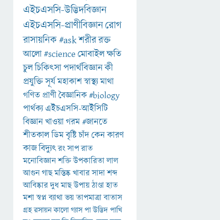
এইচএসসি-উদ্ভিদবিজ্ঞান
এইচএসসি-প্রাণীবিজ্ঞান
রোগ
রাসায়নিক
#ask
শরীর
রক্ত
আলো
#science
মোবাইল
ক্ষতি
চুল
চিকিৎসা
পদার্থবিজ্ঞান
কী
প্রযুক্তি
সূর্য
মহাকাশ
স্বাস্থ্য
মাথা
গণিত
প্রাণী
বৈজ্ঞানিক
#biology
পার্থক্য
এইচএসসি-আইসিটি
বিজ্ঞান
খাওয়া
গরম
#জানতে
শীতকাল
ডিম
বৃষ্টি
চাঁদ
কেন
কারণ
কাজ
বিদ্যুৎ
রং
সাপ
রাত
মনোবিজ্ঞান
শক্তি
উপকারিতা
লাল
আগুন
গাছ
মস্তিষ্ক
খাবার
সাদা
শব্দ
আবিষ্কার
দুধ
মাছ
উপায়
ঠাণ্ডা
হাত
মশা
স্বপ্ন
ব্যাথা
ভয়
তাপমাত্রা
বাতাস
গ্রহ
রসায়ন
কালো
গ্যাস
পা
উদ্ভিদ
পাখি