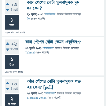
কাচা পেপের বোটা তুলনামূলক দৃঢ়
+3
হয় কেন❓
টি ভোট
28 জুলাই 2021
"
জীববিজ্ঞান
" বিভাগে
জিজ্ঞাসা
করেছেন
1
ऐक्
(
430
পয়েন্ট)
উত্তর
2,278
বার দেখা হয়েছে
কাচা পেঁপের বোঁটা কেমন প্রকৃতির??
+6
26 জুলাই 2021
"
জীববিজ্ঞান
" বিভাগে
জিজ্ঞাসা
করেছেন
টি ভোট
Tahmid
(
240
পয়েন্ট)
1
উত্তর
924
বার দেখা হয়েছে
কাঁচা পেঁপের বোঁটা তুলনামূলক শক্ত
+6
হয় কেন? [poll]
টি ভোট
26 জুলাই 2021
"
জীববিজ্ঞান
" বিভাগে
জিজ্ঞাসা
করেছেন
2
Morsalin Dehan
(
290
পয়েন্ট)
টি উত্তর