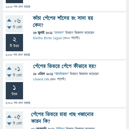
1,963
বার দেখা হয়েছে
কাঁচা পেঁপের শাঁসের রং সাদা হয়
+6
কেন?
টি ভোট
23 জুলাই 2021
"
রসায়ন
" বিভাগে
জিজ্ঞাসা
করেছেন
2
Maliha Binte Sajjad
(
300
পয়েন্ট)
টি উত্তর
4,273
বার দেখা হয়েছে
পেঁপের ভিতরে পেঁপে কীভাবে হয়?
+1
18 এপ্রিল 2021
"
জীববিজ্ঞান
" বিভাগে
জিজ্ঞাসা
করেছেন
টি ভোট
Ubaeid
(
28,340
পয়েন্ট)
1
উত্তর
4,706
বার দেখা হয়েছে
পেঁপের ভিতরে চারা গাছ গজানোর
+5
কারন কি?
টি ভোট