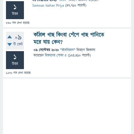
01 ফেব্রুয়ারি 2021
"
বিবিধ
" বিভাগে
জিজ্ঞাসা
করেছেন
1
Samsun Nahar Priya
(
47,710
পয়েন্ট)
উত্তর
546
বার দেখা হয়েছে
কাঁঠাল গাছ কিংবা পেঁপে গাছ পানিতে
+9
মরে যায় কেন?
টি ভোট
09 সেপ্টেম্বর 2020
"
জীববিজ্ঞান
" বিভাগে
জিজ্ঞাসা
1
করেছেন
বিজ্ঞানের পোকা ৫
(
123,410
পয়েন্ট)
উত্তর
1,176
বার দেখা হয়েছে