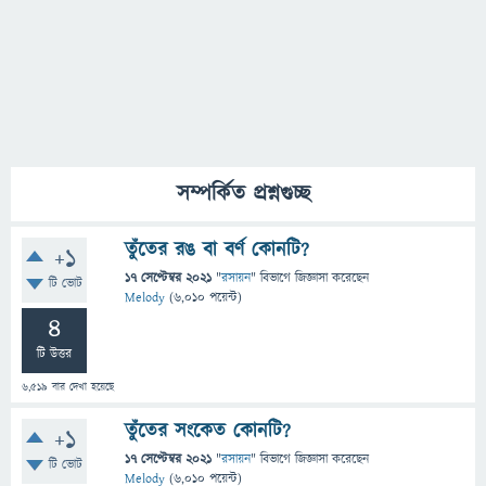
সম্পর্কিত প্রশ্নগুচ্ছ
তুঁতের রঙ বা বর্ণ কোনটি?
+1
17 সেপ্টেম্বর 2021
"
রসায়ন
" বিভাগে
জিজ্ঞাসা
করেছেন
টি ভোট
Melody
(
6,010
পয়েন্ট)
4
টি উত্তর
6,519
বার দেখা হয়েছে
তুঁতের সংকেত কোনটি?
+1
17 সেপ্টেম্বর 2021
"
রসায়ন
" বিভাগে
জিজ্ঞাসা
করেছেন
টি ভোট
Melody
(
6,010
পয়েন্ট)