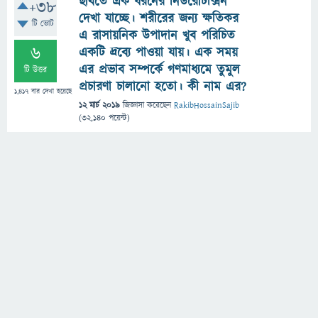
ছবিতে এক ধরনের নিউরোটক্সিন
+38
দেখা যাচ্ছে। শরীরের জন্য ক্ষতিকর
টি ভোট
এ রাসায়নিক উপাদান খুব পরিচিত
6
একটি দ্রব্যে পাওয়া যায়। এক সময়
এর প্রভাব সম্পর্কে গণমাধ্যমে তুমুল
টি উত্তর
প্রচারণা চালানো হতো। কী নাম এর?
1,417
বার দেখা হয়েছে
12 মার্চ 2019
জিজ্ঞাসা
করেছেন
RakibHossainSajib
(
32,140
পয়েন্ট)