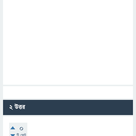
2
উত্তর
0
টি ভোট