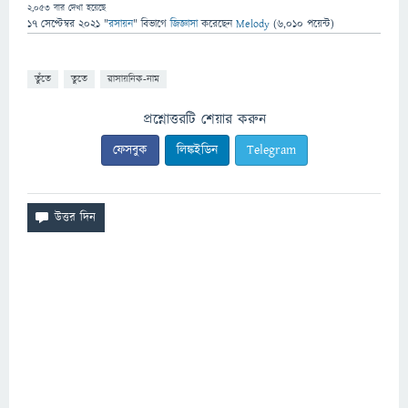
2,053
বার দেখা হয়েছে
17 সেপ্টেম্বর 2021
"
রসায়ন
" বিভাগে
জিজ্ঞাসা
করেছেন
Melody
(
6,010
পয়েন্ট)
তুঁতে
তুতে
রাসায়নিক-নাম
প্রশ্নোত্তরটি শেয়ার করুন
ফেসবুক
লিঙ্কইডিন
Telegram