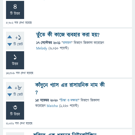
4
টি উত্তর
5,702
বার দেখা হয়েছে
তুঁতে কী কাজে ব্যবহার করা হয়?
+1
17 সেপ্টেম্বর 2021
"
রসায়ন
" বিভাগে
জিজ্ঞাসা
করেছেন
টি ভোট
Melody
(
6,010
পয়েন্ট)
1
উত্তর
14,589
বার দেখা হয়েছে
কাঁদুনে গ্যাস এর রাসায়নিক নাম কী
+8
?
টি ভোট
15 নভেম্বর 2020
"
চিন্তা ও দক্ষতা
" বিভাগে
জিজ্ঞাসা
3
করেছেন
Maisha
(
1,220
পয়েন্ট)
টি উত্তর
3,056
বার দেখা হয়েছে