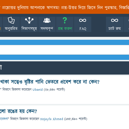
তির প্রশ্নোত্তর দুনিয়ায় আপনাকে স্বাগতম! প্রশ্ন-উত্তর দিয়ে জিতে নিন পুরস্কার, বিস্ত
!
অনুত্তরিত
বিভাগসমূহ
সদস্যবৃন্দ
প্রশ্ন করুন
FAQ
চ্যাট রুম
ো
 থাকা সত্বেও বৃষ্টির পানি ভেতরে প্রবেশ করে না কেন?
" বিভাগে
জিজ্ঞাসা
করেছেন
Ubaeid
(
28,340
পয়েন্ট)
ালো রঙের হয় কেন?
 গবেষণা
" বিভাগে
জিজ্ঞাসা
করেছেন
Hojayfa Ahmed
(
135,490
পয়েন্ট)