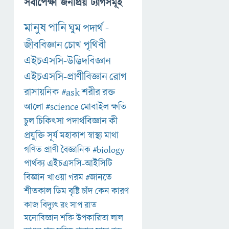
সর্বাপেক্ষা জনপ্রিয় ট্যাগসমূহ
মানুষ
পানি
ঘুম
পদার্থ
-
জীববিজ্ঞান
চোখ
পৃথিবী
এইচএসসি-উদ্ভিদবিজ্ঞান
এইচএসসি-প্রাণীবিজ্ঞান
রোগ
রাসায়নিক
#ask
শরীর
রক্ত
আলো
#science
মোবাইল
ক্ষতি
চুল
চিকিৎসা
পদার্থবিজ্ঞান
কী
প্রযুক্তি
সূর্য
মহাকাশ
স্বাস্থ্য
মাথা
গণিত
প্রাণী
বৈজ্ঞানিক
#biology
পার্থক্য
এইচএসসি-আইসিটি
বিজ্ঞান
খাওয়া
গরম
#জানতে
শীতকাল
ডিম
বৃষ্টি
চাঁদ
কেন
কারণ
কাজ
বিদ্যুৎ
রং
সাপ
রাত
মনোবিজ্ঞান
শক্তি
উপকারিতা
লাল