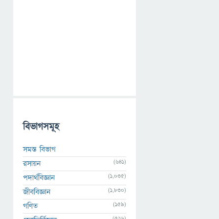
বিভাগসমূহ
সমস্ত বিভাগ
(641)
রসায়ন
(1,035)
পদার্থবিজ্ঞান
(1,830)
জীববিজ্ঞান
(159)
গণিত
(526)