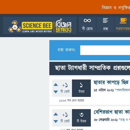
বিজ্ঞান ও প্রযুক্
বী হোম
প্রশ্ন
গরমাগরম
প্রশ্ন করুন:
ছাতা ট্যাগধারী সাম্প্রতিক প্রশ্নগুল
ছাতার কাপড়ে ছিদ্র
+1
1
15 এপ্রিল 2021
"
পদার্থবিজ্ঞান
টি ভোট
উত্তর
1,863
বার দেখা হয়েছে
বেশিরভাগ ছাতা ক
+1
3
28 ফেব্রুয়ারি 2021
"
তত্ত্ব ও
টি ভোট
টি উত্তর