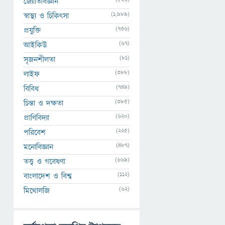
জ্যোতির্বিজ্ঞান
(1,989)
স্বাস্থ্য ও চিকিৎসা
(736)
প্রযুক্তি
(67)
আইকিউ
(81)
সৃজনশীলতা
(388)
লাইফ
(749)
বিবিধ
(385)
চিন্তা ও দক্ষতা
(620)
প্রাণিবিদ্যা
(225)
পরিবেশ
(487)
মনোবিজ্ঞান
(669)
তত্ত্ব ও গবেষণা
(112)
বাংলাদেশ ও বিশ্ব
(62)
মিথোলজি