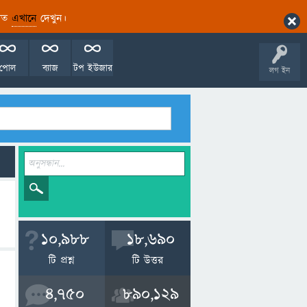
ারিত
এখানে
দেখুন।
পোল
ব্যাজ
টপ ইউজার
লগ ইন
10,988
18,690
টি প্রশ্ন
টি উত্তর
4,750
890,129