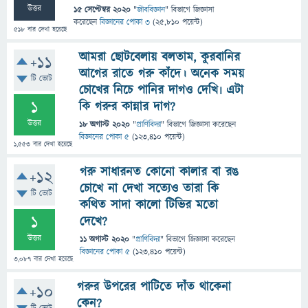
উত্তর
15 সেপ্টেম্বর 2020
"
জীববিজ্ঞান
" বিভাগে
জিজ্ঞাসা
করেছেন
বিজ্ঞানের পোকা ৩
(
25,810
পয়েন্ট)
518
বার দেখা হয়েছে
আমরা ছোটবেলায় বলতাম, কুরবানির
+11
আগের রাতে গরু কাঁদে। অনেক সময়
টি ভোট
চোখের নিচে পানির দাগও দেখি৷ এটা
1
কি গরুর কান্নার দাগ?
উত্তর
18 অগাস্ট 2020
"
প্রাণিবিদ্যা
" বিভাগে
জিজ্ঞাসা
করেছেন
বিজ্ঞানের পোকা ৫
(
123,410
পয়েন্ট)
1,553
বার দেখা হয়েছে
গরু সাধারনত কোনো কালার বা রঙ
+12
চোখে না দেখা সত্যেও তারা কি
টি ভোট
কথিত সাদা কালো টিভির মতো
1
দেখে?
উত্তর
11 অগাস্ট 2020
"
প্রাণিবিদ্যা
" বিভাগে
জিজ্ঞাসা
করেছেন
বিজ্ঞানের পোকা ৫
(
123,410
পয়েন্ট)
3,087
বার দেখা হয়েছে
গরুর উপরের পাটিতে দাঁত থাকেনা
+10
কেন?