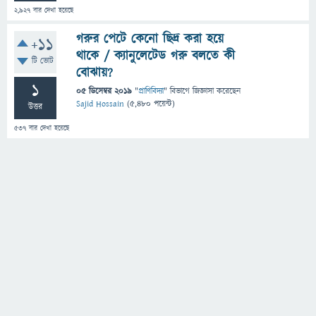
2,927
বার দেখা হয়েছে
গরুর পেটে কেনো ছিদ্র করা হয়ে
+11
থাকে / ক্যানুলেটেড গরু বলতে কী
টি ভোট
বোঝায়?
1
05 ডিসেম্বর 2019
"
প্রাণিবিদ্যা
" বিভাগে
জিজ্ঞাসা
করেছেন
Sajid Hossain
(
5,480
পয়েন্ট)
উত্তর
537
বার দেখা হয়েছে