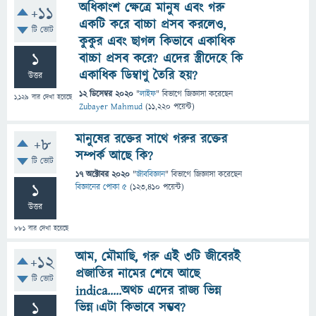
অধিকাংশ ক্ষেত্রে মানুষ এবং গরু
+11
একটি করে বাচ্চা প্রসব করলেও,
টি ভোট
কুকুর এবং ছাগল কিভাবে একাধিক
1
বাচ্চা প্রসব করে? এদের স্ত্রীদেহে কি
একাধিক ডিম্বাণু তৈরি হয়?
উত্তর
12 ডিসেম্বর 2020
"
লাইফ
" বিভাগে
জিজ্ঞাসা
করেছেন
1,129
বার দেখা হয়েছে
Zubayer Mahmud
(
11,220
পয়েন্ট)
মানুষের রক্তের সাথে গরুর রক্তের
+8
সম্পর্ক আছে কি?
টি ভোট
17 অক্টোবর 2020
"
জীববিজ্ঞান
" বিভাগে
জিজ্ঞাসা
করেছেন
1
বিজ্ঞানের পোকা ৫
(
123,410
পয়েন্ট)
উত্তর
881
বার দেখা হয়েছে
আম, মৌমাছি, গরু এই ৩টি জীবেরই
+12
প্রজাতির নামের শেষে আছে
টি ভোট
indica.....অথচ এদের রাজ্য ভিন্ন
1
ভিন্ন।এটা কিভাবে সম্ভব?