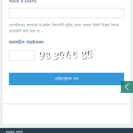
আমার ই-মেইলঃ
গোপনীয়তাঃ আপনার ই-মেইল ঠিকানাটি তৃতীয় কোন পক্ষের নিকট বিক্রয় কিংবা
ভাগাভাগি করা হবে না ।
অনাযাচিত যাচাইকরণ:
মতামত পাঠান