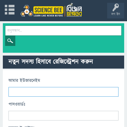
লগ ইন
নতুন সদস্য হিসাবে রেজিস্ট্রেশন করুন
আমার ইউজারনেইম
পাসওয়ার্ডঃ