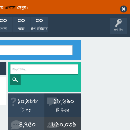
ারিত
এখানে
দেখুন।
পোল
ব্যাজ
টপ ইউজার
লগ ইন
10,988
18,690
টি প্রশ্ন
টি উত্তর
4,750
890,039