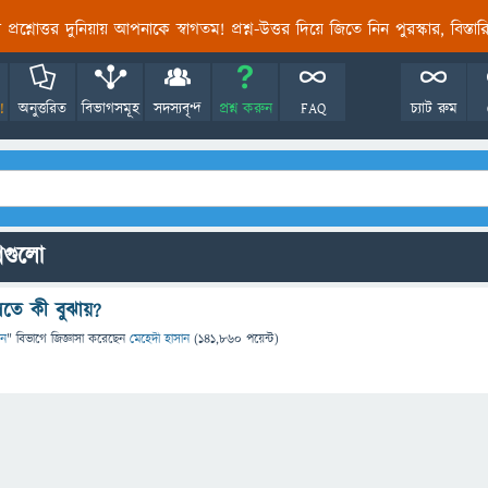
তির প্রশ্নোত্তর দুনিয়ায় আপনাকে স্বাগতম! প্রশ্ন-উত্তর দিয়ে জিতে নিন পুরস্কার, বিস্ত
!
অনুত্তরিত
বিভাগসমূহ
সদস্যবৃন্দ
প্রশ্ন করুন
FAQ
চ্যাট রুম
্নগুলো
বলতে কী বুঝায়?
ান
" বিভাগে
জিজ্ঞাসা
করেছেন
মেহেদী হাসান
(
141,860
পয়েন্ট)