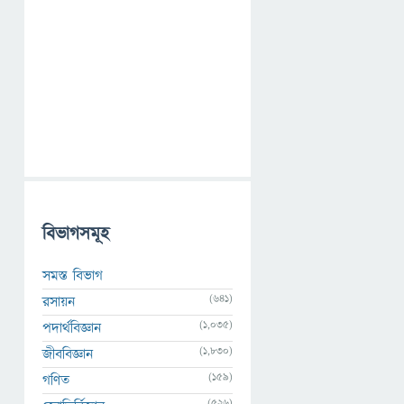
বিভাগসমূহ
সমস্ত বিভাগ
(641)
রসায়ন
(1,035)
পদার্থবিজ্ঞান
(1,830)
জীববিজ্ঞান
(159)
গণিত
(526)