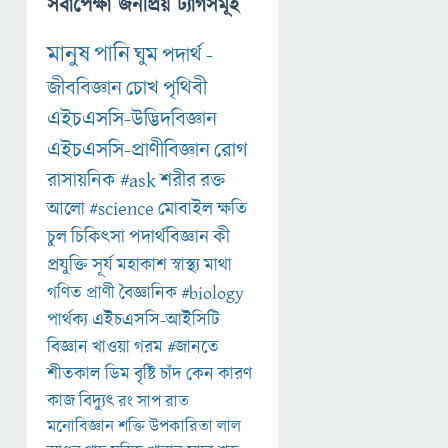
সর্বাপেক্ষা জনপ্রিয় ট্যাগসমূহ
মানুষ
পানি
ঘুম
পদার্থ
-
জীববিজ্ঞান
চোখ
পৃথিবী
এইচএসসি-উদ্ভিদবিজ্ঞান
এইচএসসি-প্রাণীবিজ্ঞান
রোগ
রাসায়নিক
#ask
শরীর
রক্ত
আলো
#science
মোবাইল
ক্ষতি
চুল
চিকিৎসা
পদার্থবিজ্ঞান
কী
প্রযুক্তি
সূর্য
মহাকাশ
স্বাস্থ্য
মাথা
গণিত
প্রাণী
বৈজ্ঞানিক
#biology
পার্থক্য
এইচএসসি-আইসিটি
বিজ্ঞান
খাওয়া
গরম
#জানতে
শীতকাল
ডিম
বৃষ্টি
চাঁদ
কেন
কারণ
কাজ
বিদ্যুৎ
রং
সাপ
রাত
মনোবিজ্ঞান
শক্তি
উপকারিতা
লাল