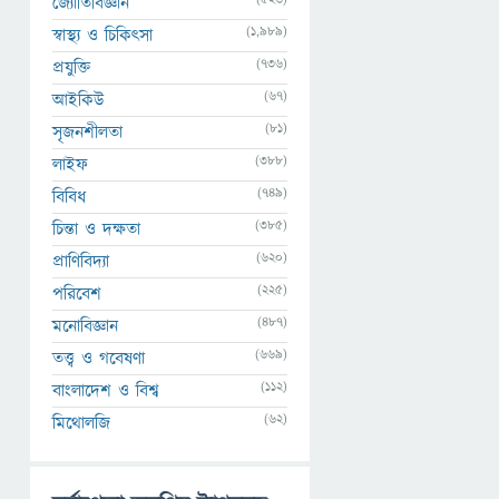
জ্যোতির্বিজ্ঞান
(1,989)
স্বাস্থ্য ও চিকিৎসা
(736)
প্রযুক্তি
(67)
আইকিউ
(81)
সৃজনশীলতা
(388)
লাইফ
(749)
বিবিধ
(385)
চিন্তা ও দক্ষতা
(620)
প্রাণিবিদ্যা
(225)
পরিবেশ
(487)
মনোবিজ্ঞান
(669)
তত্ত্ব ও গবেষণা
(112)
বাংলাদেশ ও বিশ্ব
(62)
মিথোলজি