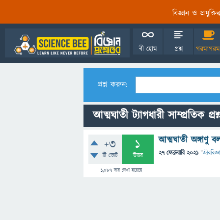
বিজ্ঞান ও প্রযুক্
বী হোম
প্রশ্ন
গরমাগরম
প্রশ্ন করুন:
আত্মঘাতী ট্যাগধারী সাম্প্রতিক প্রশ
আত্মঘাতী অঙ্গাণু 
+3
1
27 ফেব্রুয়ারি 2021
"
জীববিজ্ঞ
টি ভোট
উত্তর
1,087
বার দেখা হয়েছে