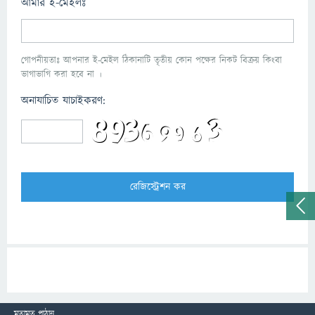
আমার ই-মেইলঃ
গোপনীয়তাঃ আপনার ই-মেইল ঠিকানাটি তৃতীয় কোন পক্ষের নিকট বিক্রয় কিংবা
ভাগাভাগি করা হবে না ।
অনাযাচিত যাচাইকরণ:
মতামত পাঠান