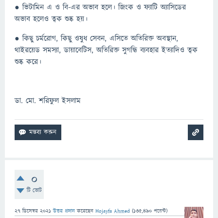
● ভিটামিন এ ও বি-এর অভাব হলে। জিংক ও ফ্যাটি অ্যাসিডের
অভাব হলেও ত্বক শুষ্ক হয়।
● কিছু চর্মরোগ, কিছু ওষুধ সেবন, এসিতে অতিরিক্ত অবস্থান,
থাইরয়েড সমস্যা, ডায়াবেটিস, অতিরিক্ত সুগন্ধি ব্যবহার ইত্যাদিও ত্বক
শুষ্ক করে।
ডা. মো. শরিফুল ইসলাম
0
টি ভোট
27 ডিসেম্বর 2021
উত্তর প্রদান
করেছেন
Hojayfa Ahmed
(
135,490
পয়েন্ট)