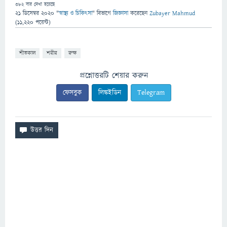
382
বার দেখা হয়েছে
21 ডিসেম্বর 2020
"
স্বাস্থ্য ও চিকিৎসা
" বিভাগে
জিজ্ঞাসা
করেছেন
Zubayer Mahmud
(
11,220
পয়েন্ট)
শীতকাল
শরীর
রুক্ষ
প্রশ্নোত্তরটি শেয়ার করুন
ফেসবুক
লিঙ্কইডিন
Telegram