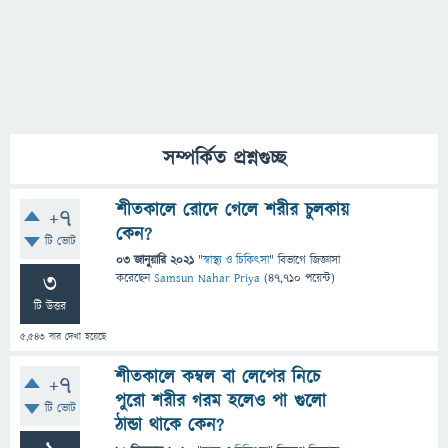
সম্পর্কিত প্রশ্নগুচ্ছ
শীতকালে রোদে গেলে শরীর চুলকায়
+7
কেন?
টি ভোট
03 জানুয়ারি 2021
"
স্বাস্থ্য ও চিকিৎসা
" বিভাগে
জিজ্ঞাসা
3
করেছেন
Samsun Nahar Priya
(
47,710
পয়েন্ট)
টি উত্তর
5,543
বার দেখা হয়েছে
শীতকালে কম্বল বা লেপের নিচে
+7
পুরো শরীর গরম হলেও পা গুলো
টি ভোট
ঠান্ডা থাকে কেন?