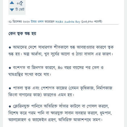
+5
টি ভোট
21 ডিসেম্বর 2020
উত্তর প্রদান
করেছেন
HABA Audrita Roy
(
105,570
পয়েন্ট)
কেন ত্বক শুষ্ক হয়
● আমাদের দেশে সাধারণত শীতকালে শুষ্ক আবহাওয়ার কারণে ত্বক
শুষ্ক হয়। অল্প আর্দ্রতা, খুব সূর্যের আলো ও ঠান্ডা বাতাস এর কারণ।
● বংশগত বা জিনগত কারণে, ৪০ বছর বয়সের পর তেল ও
ঘামগ্রন্থির সংখ্যা কমে যায়।
● পাতলা ত্বক এবং পেশাগত কাজের (যেমন কৃষিকাজ, নির্মাণকাজ
কিংবা বাগানের কাজ) কারণেও এমন হয়।
● ক্লোরিনযুক্ত পানিতে অতিরিক্ত সাঁতার কাটলে বা গোসল করলে,
বিশেষ করে গরম পানি বা ক্ষারযুক্ত সাবান ব্যবহার করলে, ধূমপান,
অ্যালকোহল ও ক্যাফেইন গ্রহণ, অতিরিক্ত আকাশপথে ভ্রমণ।