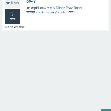
কেন?
টি ভোট
28 জানুয়ারি 2021
"
স্বাস্থ্য ও চিকিৎসা
" বিভাগে
জিজ্ঞাসা
1
করেছেন
noshin mahee
(
110,340
পয়েন্ট)
উত্তর
437
বার দেখা হয়েছে