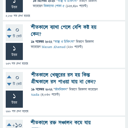
1
13 ডিসেম্বর 2020
"
স্বাস্থ্য ও চিকিৎসা
" বিভাগে
জিজ্ঞাসা
করেছেন
বিজ্ঞানের পোকা ৫
(
123,410
পয়েন্ট)
উত্তর
5,275
বার দেখা হয়েছে
শীতকালে ব্যাথা পেলে বেশি কষ্ট হয়
0
কেন?
টি ভোট
19 নভেম্বর 2022
"
স্বাস্থ্য ও চিকিৎসা
" বিভাগে
জিজ্ঞাসা
1
করেছেন
Masum Ahamad
(
220
পয়েন্ট)
উত্তর
637
বার দেখা হয়েছে
শীতকালে খেজুরের রস হয় কিন্ত
0
গ্রীষ্মকালে রস পাওয়া যায় না কেন?
টি ভোট
19 নভেম্বর 2022
"
জীববিজ্ঞান
" বিভাগে
জিজ্ঞাসা
করেছেন
1
Nadia
(
4,030
পয়েন্ট)
উত্তর
698
বার দেখা হয়েছে
শীতকালে রক্ত সঞ্চালন কমে যায়
+10