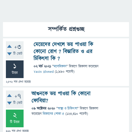
সম্পর্কিত প্রশ্নগুচ্ছ
মেয়েদের দেখলে ভয় পাওয়া কি
+3
কোনো রোগ ? বিস্তারিত ও এর
টি ভোট
চিকিৎসা কি ?
1
02 মার্চ 2021
"
মনোবিজ্ঞান
" বিভাগে
জিজ্ঞাসা
করেছেন
Yasin Ahmed
(
1,990
পয়েন্ট)
উত্তর
2,572
বার দেখা হয়েছে
আগুনকে ভয় পাওয়া কি কোনো
+7
ফোবিয়া?
টি ভোট
09 অক্টোবর 2020
"
স্বাস্থ্য ও চিকিৎসা
" বিভাগে
জিজ্ঞাসা
2
করেছেন
বিজ্ঞানের পোকা ৫
(
123,410
পয়েন্ট)
টি উত্তর
916
বার দেখা হয়েছে