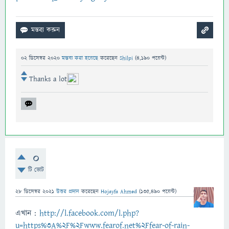
02 ডিসেম্বর 2020
মন্তব্য করা হয়েছে
করেছেন
Shilpi
(
4,190
পয়েন্ট)
Thanks a lot
0
টি ভোট
28 ডিসেম্বর 2021
উত্তর প্রদান
করেছেন
Hojayfa Ahmed
(
135,490
পয়েন্ট)
এখান :
http://l.facebook.com/l.php?
u=https%3A%2F%2Fwww.fearof.net%2Ffear-of-rain-