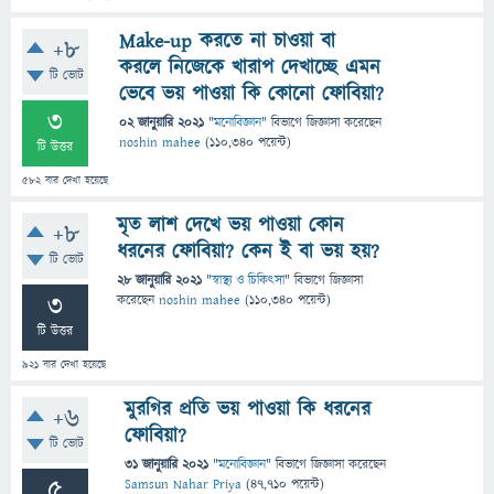
Make-up করতে না চাওয়া বা
+8
করলে নিজেকে খারাপ দেখাচ্ছে এমন
টি ভোট
ভেবে ভয় পাওয়া কি কোনো ফোবিয়া?
3
02 জানুয়ারি 2021
"
মনোবিজ্ঞান
" বিভাগে
জিজ্ঞাসা
করেছেন
noshin mahee
(
110,340
পয়েন্ট)
টি উত্তর
582
বার দেখা হয়েছে
মৃত লাশ দেখে ভয় পাওয়া কোন
+8
ধরনের ফোবিয়া? কেন ই বা ভয় হয়?
টি ভোট
28 জানুয়ারি 2021
"
স্বাস্থ্য ও চিকিৎসা
" বিভাগে
জিজ্ঞাসা
3
করেছেন
noshin mahee
(
110,340
পয়েন্ট)
টি উত্তর
921
বার দেখা হয়েছে
মুরগির প্রতি ভয় পাওয়া কি ধরনের
+6
ফোবিয়া?
টি ভোট
31 জানুয়ারি 2021
"
মনোবিজ্ঞান
" বিভাগে
জিজ্ঞাসা
করেছেন
5
Samsun Nahar Priya
(
47,710
পয়েন্ট)