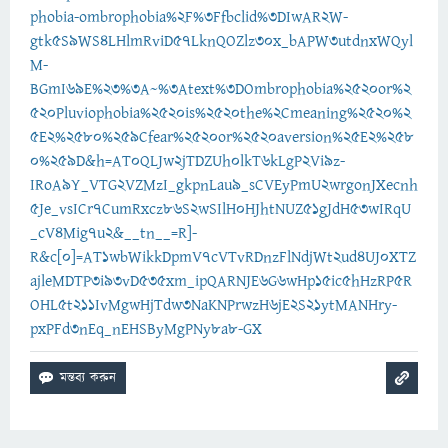
phobia-ombrophobia%2F%3Ffbclid%3DIwAR2W-
gtk5S9WS4LHlmRviD57LknQOZlz30x_bAPW3utdnxWQyl
M-
BGmI69E%23%3A~%3Atext%3DOmbrophobia%2520or%2
520Pluviophobia%2520is%2520the%2Cmeaning%2520%2
5E2%2580%259Cfear%2520or%2520aversion%25E2%258
0%259D&h=AT0QLJw2jTDZUh0lkT6kLgP2Vi9z-
IRoA9Y_VTG2VZMzI_gkpnLau9_sCVEyPmU2wrgonJXecnh
5Je_vsICr7CumRxcz86S2wSIlH0HJhtNUZ51gJdH53wIRqU
_cV4Mig7u2&__tn__=R]-
R&c[0]=AT1wbWikkDpmV7cVTvRDnzFlNdjWt2ud4UJ0XTZ
ajleMDTP3i93vD535xm_ipQARNJE6G6wHp15ic5hHzRP5R
OHL5t211IvMgwHjTdw3NaKNPrwzH6jE2S21ytMANHry-
pxPFd3nEq_nEHSByMgPNy8a8-GX