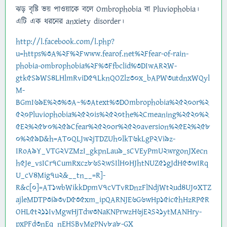
ঝড় বৃষ্টি ভয় পাওয়াকে বলে Ombrophobia বা Pluviophobia।
এটি এক ধরনের anxiety disorder।
http://l.facebook.com/l.php?
u=https%3A%2F%2Fwww.fearof.net%2Ffear-of-rain-
phobia-ombrophobia%2F%3Ffbclid%3DIwAR2W-
gtk5S9WS4LHlmRviD57LknQOZlz30x_bAPW3utdnxWQyl
M-
BGmI69E%23%3A~%3Atext%3DOmbrophobia%2520or%2
520Pluviophobia%2520is%2520the%2Cmeaning%2520%2
5E2%2580%259Cfear%2520or%2520aversion%25E2%258
0%259D&h=AT0QLJw2jTDZUh0lkT6kLgP2Vi9z-
IRoA9Y_VTG2VZMzI_gkpnLau9_sCVEyPmU2wrgonJXecn
h5Je_vsICr7CumRxcz86S2wSIlH0HJhtNUZ51gJdH53wIRq
U_cV4Mig7u2&__tn__=R]-
R&c[0]=AT1wbWikkDpmV7cVTvRDnzFlNdjWt2ud4UJ0XTZ
ajleMDTP3i93vD535xm_ipQARNJE6G6wHp15ic5hHzRP5R
OHL5t211IvMgwHjTdw3NaKNPrwzH6jE2S21ytMANHry-
pxPFd3nEq_nEHSByMgPNy8a8-GX