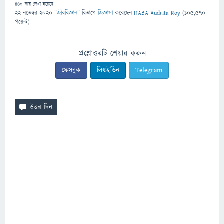
440
বার দেখা হয়েছে
22 নভেম্বর 2020
"
জীববিজ্ঞান
" বিভাগে
জিজ্ঞাসা
করেছেন
HABA Audrita Roy
(
105,570
পয়েন্ট)
প্রশ্নোত্তরটি শেয়ার করুন
ফেসবুক
লিঙ্কইডিন
Telegram