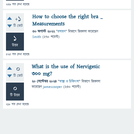
239
বার দেখা হয়েছে
How to choose the right bra _
+1
Measurements
টি ভোট
30 অগাস্ট 2022
"
রসায়ন
" বিভাগে
জিজ্ঞাসা
করেছেন
1
Smith
(
270
পয়েন্ট)
উত্তর
525
বার দেখা হয়েছে
What is the use of Nervigesic
0
300 mg?
টি ভোট
20 সেপ্টেম্বর 2024
"
স্বাস্থ্য ও চিকিৎসা
" বিভাগে
জিজ্ঞাসা
0
করেছেন
jamescooper
(
230
পয়েন্ট)
টি উত্তর
218
বার দেখা হয়েছে