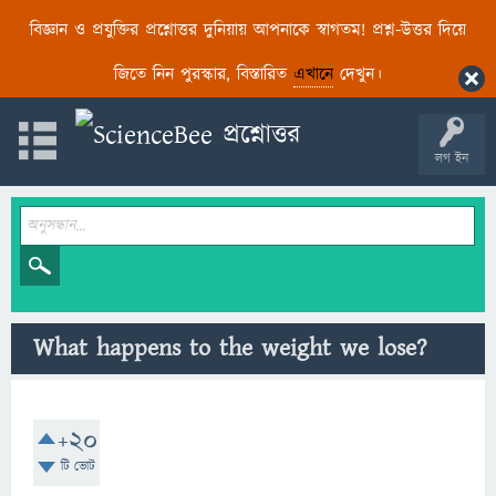
বিজ্ঞান ও প্রযুক্তির প্রশ্নোত্তর দুনিয়ায় আপনাকে স্বাগতম! প্রশ্ন-উত্তর দিয়ে
জিতে নিন পুরস্কার, বিস্তারিত
এখানে
দেখুন।
লগ ইন
What happens to the weight we lose?
+20
টি ভোট