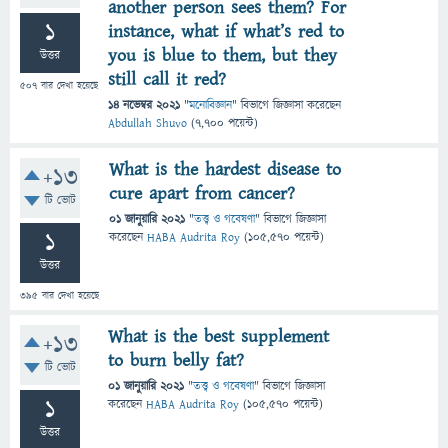
another person sees them? For
1
instance, what if what’s red to
you is blue to them, but they
উত্তর
still call it red?
507
বার দেখা হয়েছে
14 নভেম্বর 2021
"
মনোবিজ্ঞান
" বিভাগে
জিজ্ঞাসা
করেছেন
Abdullah Shuvo
(
7,700
পয়েন্ট)
What is the hardest disease to
+13
cure apart from cancer?
টি ভোট
01 জানুয়ারি 2021
"
তত্ত্ব ও গবেষণা
" বিভাগে
জিজ্ঞাসা
1
করেছেন
HABA Audrita Roy
(
105,570
পয়েন্ট)
উত্তর
395
বার দেখা হয়েছে
What is the best supplement
+13
to burn belly fat?
টি ভোট
01 জানুয়ারি 2021
"
তত্ত্ব ও গবেষণা
" বিভাগে
জিজ্ঞাসা
1
করেছেন
HABA Audrita Roy
(
105,570
পয়েন্ট)
উত্তর