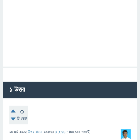
1
উত্তর
0
টি ভোট
14 মার্চ 2022
উত্তর প্রদান
করেছেন
R Atiqur
(
43,950
পয়েন্ট)