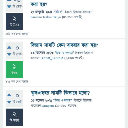
+6
করা হয়?
টি ভোট
27 জানুয়ারি 2021
"
বিবিধ
" বিভাগে
জিজ্ঞাসা
করেছেন
2
Samsun Nahar Priya
(
47,710
পয়েন্ট)
টি উত্তর
446
বার দেখা হয়েছে
বিজ্ঞান নামটি কেন ব্যবহার করা হয়?
0
09 ডিসেম্বর 2023
"
চিন্তা ও দক্ষতা
" বিভাগে
জিজ্ঞাসা
টি ভোট
করেছেন
Ahnaf_Tahmid
(
7,800
পয়েন্ট)
1
উত্তর
426
বার দেখা হয়েছে
কৃষ্ণগহবর নামটি কিভাবে হলো?
0
15 নভেম্বর 2021
"
চিন্তা ও দক্ষতা
" বিভাগে
জিজ্ঞাসা
টি ভোট
করেছেন
Anupom
(
15,280
পয়েন্ট)
2
টি উত্তর