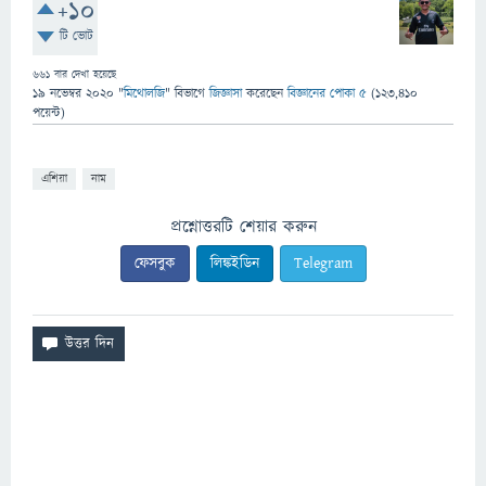
+10
টি ভোট
661
বার দেখা হয়েছে
19 নভেম্বর 2020
"
মিথোলজি
" বিভাগে
জিজ্ঞাসা
করেছেন
বিজ্ঞানের পোকা ৫
(
123,410
পয়েন্ট)
এশিয়া
নাম
প্রশ্নোত্তরটি শেয়ার করুন
ফেসবুক
লিঙ্কইডিন
Telegram