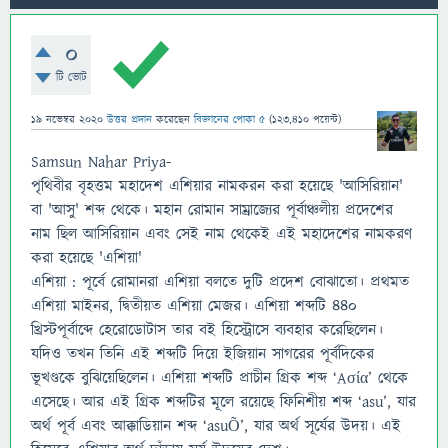
0
টি ভোট
19 নভেম্বর 2020
উত্তর প্রদান
করেছেন
বিজ্ঞানের পোকা ৫
(
123,410
পয়েন্ট)
Samsun Nahar Priya-
পৃথিবীর বৃহত্তম মহাদেশ এশিয়ার নামকরন করা হয়েছে 'আসিরিয়ান'
বা 'আসু' শব্দ থেকে। মহান রোমান সাম্রাজ্যের পূর্বাঞ্চলীয় প্রদেশের
নাম ছিল আসিরিয়ান এবং সেই নাম থেকেই এই মহাদেশের নামকরণ
করা হয়েছে 'এশিয়া'
এশিয়া : পূর্বে রোমানরা এশিয়া বলতে দুটি প্রদেশ বোঝাতো। প্রথমত
এশিয়া মাইনর, দ্বিতীয়ত এশিয়া মেজর। এশিয়া শব্দটি ৪৪০
খ্রিস্টপূর্বাব্দে হেরোডোটাস তার বই হিস্ট্রোসে ব্যবহার করেছিলেন।
যদিও তখন তিনি এই শব্দটি দিয়ে ইজিয়ান সাগরের পূর্বদিকের
ভূখণ্ডকে বুঝিয়েছিলেন। এশিয়া শব্দটি প্রাচীন গ্রিক শব্দ ‘Aσία’ থেকে
এসেছে। আর এই গ্রিক শব্দটির মূলে রয়েছে ফিনিশীয় শব্দ ‘asu’, যার
অর্থ পূর্ব এবং আক্কাডিয়ান শব্দ ‘asuÕ’, যার অর্থ সূর্যের উদয়। এই