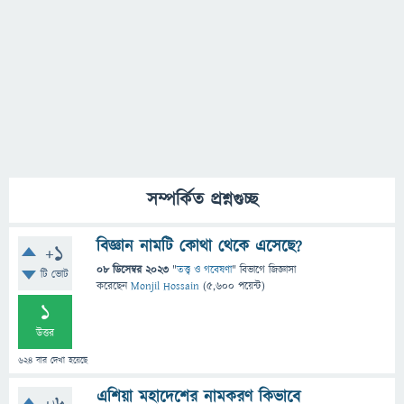
সম্পর্কিত প্রশ্নগুচ্ছ
বিজ্ঞান নামটি কোথা থেকে এসেছে?
+1
08 ডিসেম্বর 2023
"
তত্ত্ব ও গবেষণা
" বিভাগে
জিজ্ঞাসা
টি ভোট
করেছেন
Monjil Hossain
(
5,600
পয়েন্ট)
1
উত্তর
624
বার দেখা হয়েছে
এশিয়া মহাদেশের নামকরণ কিভাবে