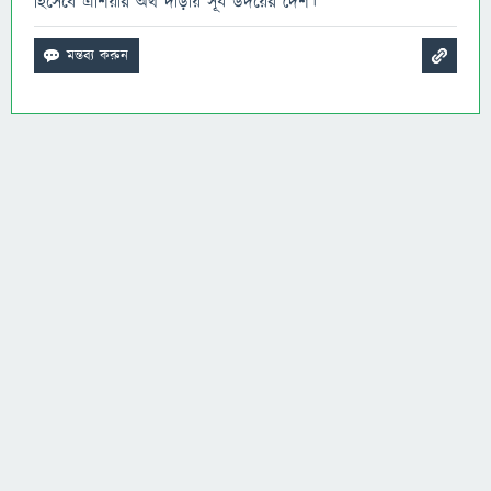
হিসেবে এশিয়ার অর্থ দাঁড়ায় সূর্য উদয়ের দেশ।