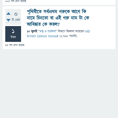
605
বার দেখা হয়েছে
পৃথিবীতে সর্বপ্রথম গরুকে আগে কি
0
নামে চিনতো বা এই গরু নাম টা কে
টি ভোট
আবিষ্কার কে করল?
1
10 জুলাই
"
তত্ত্ব ও গবেষণা
" বিভাগে
জিজ্ঞাসা
করেছেন
MD
MYMO ZAMAN SHIHAB
(
2,760
পয়েন্ট)
উত্তর
43
বার দেখা হয়েছে