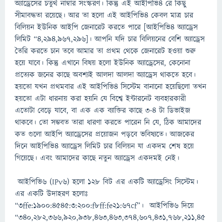
অ্যাড্রেসের চতুর্থ নাম্বার সংস্করণ। কিন্তু এই আইপিভি৪ রে কিছু
সীমাবদ্ধতা রয়েছে। আর তা হলো এই আইপিভি৪ কেবল মাত্র চার
বিলিয়ন ইউনিক আইপি জেনারেট করতে পারে [আইপিভি৪ অ্যাড্রেস
লিমিট “৪,২৯৪,৯৬৭,২৯৬]। আপনি যদি চার বিলিয়নের বেশি অ্যাড্রেস
তৈরি করতে চান তবে আমার তা প্রথম থেকে জেনারেট হওয়া শুরু
হয়ে যাবে। কিন্তু এখানে বিষয় হলো ইউনিক অ্যাড্রেসের, কেনোনা
প্রত্যেক জনের কাছে অবশ্যই আলদা আলদা অ্যাড্রেস থাকতে হবে।
হয়তো যখন প্রথমবার এই আইপিভি৪ সিস্টেম বানানো হয়েছিলো তখন
হয়তো এটা ধারনায় করা হয়নি যে বিশ্বে ইন্টারনেট ব্যবহারকারী
এতোটা বেড়ে যাবে, বা এক এক ব্যাক্তির কাছে ৩-৪ টা ডিভাইজ
থাকবে। তো সম্ভবত তারা ধারণা করতে পারেন নি যে, ঠিক আমাদের
কত গুলো আইপি অ্যাড্রেসের প্রয়োজন পড়বে ভবিষ্যতে। আজকের
দিনে আইপিভি৪ অ্যাড্রেস লিমিট চার বিলিয়ন যা একদম শেষ হয়ে
গিয়েছে। এবং আমাদের কাছে নতুন অ্যাড্রেস একদমই নেই।
আইপিভি৬ (IPv6) হলো ১২৮ বিট এর একটি অ্যাড্রেসিং সিস্টেম।
এর একটি উদাহরণ হলোঃ
“3ffe:1900:4545:3:200:f8ff:fe21:67cf”। আইপিভি৬ দিয়ে
“৩৪০,২৮২,৩৬৬,৯২০,৯৩৮,৪৬৩,৪৬৩,৩৭৪,৬০৭,৪৩১,৭৬৮,২১১,৪৫