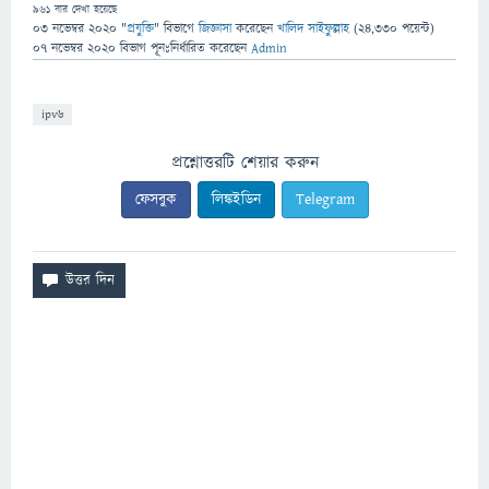
961
বার দেখা হয়েছে
03 নভেম্বর 2020
"
প্রযুক্তি
" বিভাগে
জিজ্ঞাসা
করেছেন
খালিদ সাইফুল্লাহ
(
24,330
পয়েন্ট)
07 নভেম্বর 2020
বিভাগ পূনঃনির্ধারিত
করেছেন
Admin
ipv6
প্রশ্নোত্তরটি শেয়ার করুন
ফেসবুক
লিঙ্কইডিন
Telegram