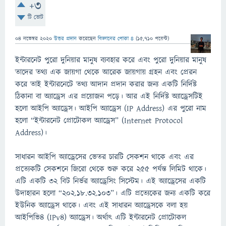
+3
টি ভোট
04 নভেম্বর 2020
উত্তর প্রদান
করেছেন
বিজ্ঞানের পোকা ৪
(
15,710
পয়েন্ট)
ইন্টারনেট পুরো দুনিয়ার মানুষ ব্যবহার করে এবং পুরো দুনিয়ার মানুষ
তাদের তথ্য এক জায়গা থেকে আরেক জায়গায় গ্রহন এবং প্রেরন
করে তাই ইন্টারনেটে তথ্য আদান প্রদান করার জন্য একটি নির্দিষ্ট
ঠিকানা বা অ্যাড্রেস এর প্রয়োজন পড়ে। আর এই নির্দিষ্ট অ্যাড্রেসটিই
হলো আইপি অ্যাড্রেস। আইপি অ্যাড্রেস (IP Address) এর পুরো নাম
হলো “ইন্টারনেট প্রোটোকল অ্যাড্রেস” (Internet Protocol
Address)।
সাধারন আইপি অ্যাড্রেসের ভেতর চারটি সেকশন থাকে এবং এর
প্রত্যেকটি সেকশনে জিরো থেকে শুরু করে 255 পর্যন্ত লিমিট থাকে।
এটি একটি ৩২ বিট নির্ভর অ্যাড্রেসিং সিস্টেম। এই অ্যাড্রেসের একটি
উদাহারন হলো “202.18.32.103”। এটি প্রত্যেকের জন্য একটি করে
ইউনিক অ্যাড্রেস থাকে। এবং এই সাধারন অ্যাড্রেসকে বলা হয়
আইপিভি৪ (IPv4) অ্যাড্রেস। অর্থাৎ এটি ইন্টারনেট প্রোটোকল