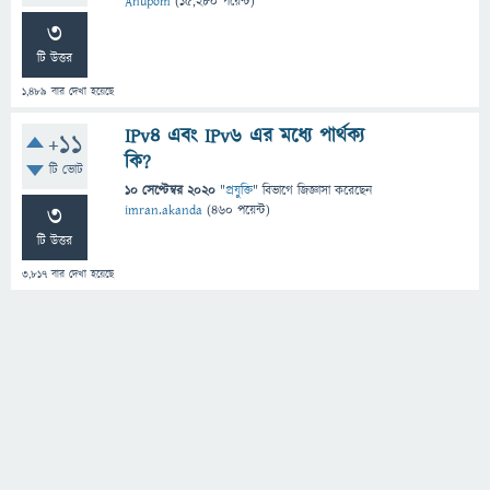
Anupom
(
15,280
পয়েন্ট)
3
টি উত্তর
1,489
বার দেখা হয়েছে
IPv4 এবং IPv6 এর মধ্যে পার্থক্য
+11
কি?
টি ভোট
10 সেপ্টেম্বর 2020
"
প্রযুক্তি
" বিভাগে
জিজ্ঞাসা
করেছেন
3
imran.akanda
(
460
পয়েন্ট)
টি উত্তর
3,817
বার দেখা হয়েছে