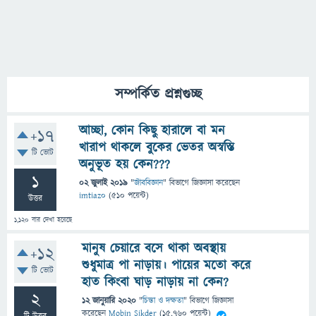
সম্পর্কিত প্রশ্নগুচ্ছ
আচ্ছা, কোন কিছু হারালে বা মন
+17
খারাপ থাকলে বুকের ভেতর অস্বস্তি
টি ভোট
অনুভূত হয় কেন???
1
02 জুলাই 2019
"
জীববিজ্ঞান
" বিভাগে
জিজ্ঞাসা
করেছেন
imtiaz0
(
510
পয়েন্ট)
উত্তর
1,120
বার দেখা হয়েছে
মানুষ চেয়ারে বসে থাকা অবস্থায়
+12
শুধুমাত্র পা নাড়ায়। পায়ের মতো করে
টি ভোট
হাত কিংবা ঘাড় নাড়ায় না কেন?
2
12 জানুয়ারি 2020
"
চিন্তা ও দক্ষতা
" বিভাগে
জিজ্ঞাসা
করেছেন
Mobin Sikder
(
15,760
পয়েন্ট)