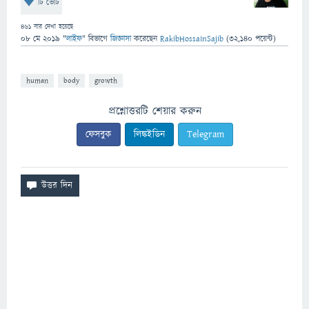
টি ভোট
461
বার দেখা হয়েছে
08 মে 2019
"
লাইফ
" বিভাগে
জিজ্ঞাসা
করেছেন
RakibHossainSajib
(
32,140
পয়েন্ট)
human
body
growth
প্রশ্নোত্তরটি শেয়ার করুন
ফেসবুক
লিঙ্কইডিন
Telegram