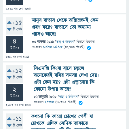
টি উত্তর
2,009
বার দেখা হয়েছে
মানুষ বাতাস থেকে অক্সিজেনই কেন
+15
গ্রহণ করে? বাতাসে তো অন্যান্য
টি ভোট
গ্যাসও আছে!
4
03 নভেম্বর 2019
"
তত্ত্ব ও গবেষণা
" বিভাগে
জিজ্ঞাসা
করেছেন
Mobin Sikder
(
15,760
পয়েন্ট)
টি উত্তর
1,311
বার দেখা হয়েছে
সিএনজি কিংবা বাসে চড়লে
+12
অনেকেরই বমির সমস্যা দেখা দেয়।
টি ভোট
এটা কেন হয়? এটা এড়ানোর কি
2
কোনো উপায় আছে?
টি উত্তর
02 জানুয়ারি 2020
"
স্বাস্থ্য ও চিকিৎসা
" বিভাগে
জিজ্ঞাসা
করেছেন
Admin
(
71,360
পয়েন্ট)
3,383
বার দেখা হয়েছে
কখনো কি কারো চোখের পেশী যা
+11
চোখকে এদিক সেদিক তাকাতে
টি ভোট