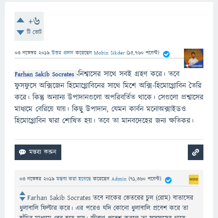
+6
টি ভোট
03 নভেম্বর 2019
উত্তর প্রদান
করেছেন
Mobin Sikder
(
15,760
পয়েন্ট)
নিশ্বাসের সাথে সবই গ্রহণ করে। তবে
Farhan Sakib Socrates
-
ফুসফুসে অক্সিজেন হিমোগ্লোবিনের সাথে মিশে অক্সি-হিমোগ্লোবিন তৈরি
করে। কিন্তু অন্যান্য উপাদানগুলো অপরিবর্তিত থাকে। সেগুলো প্রশ্বাসের
মাধ্যমে বেরিয়ে যায়। কিছু উপাদান, যেমন কার্বন মনোঅক্সাইডও
হিমোগ্লোবিন দ্বারা শোষিত হয়। তবে তা মানবদেহের জন্য ক্ষতিকর।
03 নভেম্বর 2019
মন্তব্য করা হয়েছে
করেছেন
Admin
(
71,360
পয়েন্ট)
Farhan Sakib Socrates তবে নাকের ভেতরের চুল (রোম) বাতাসের
ধুলাবালি ফিল্টার করে। এর পরেও যদি কোনো ধুলাবালি প্রবেশ করে তা