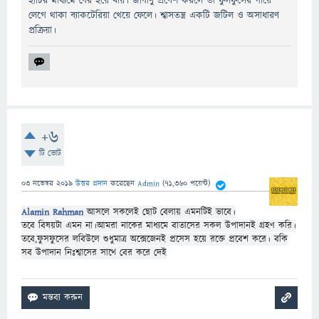
হাঁচির মাধ্যমে বের হয়ে যায়। জীবাণু প্রবেশ করলে তা ফুসফুসের গায়ে
লেগে থাকা ব্যাকটেরিয়া খেয়ে ফেলে। শ্বাসতন্ত্র একটি জটিল ও অসাধারণ
প্রক্রিয়া।
+6
টি ভোট
03 নভেম্বর 2019
উত্তর প্রদান
করেছেন
Admin
(
71,360
পয়েন্ট)
Alamin Rahman
আসলে সকলেই ছোট বেলায় এমনটিই ভাবে।
তবে বিষয়টা এমন না।
আমরা নাকের মাধ্যমে বাতাসের সকল উপাদানই গ্রহণ করি।
তবে,
ফুসফুসের লবিউলে শুধুমাত্র অক্সেজেনই প্রসেস হয়ে রক্তে প্রবেশ করে। বকি
সব উপাদান নিঃশ্বাসের সাথে বের করে দেই