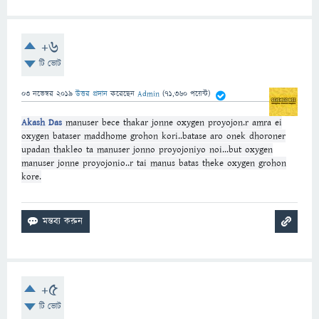
+6
টি ভোট
03 নভেম্বর 2019
উত্তর প্রদান
করেছেন
Admin
(
71,360
পয়েন্ট)
Akash Das
manuser bece thakar jonne oxygen proyojon.r amra ei
oxygen bataser maddhome grohon kori..batase aro onek dhoroner
upadan thakleo ta manuser jonno proyojoniyo noi...but oxygen
manuser jonne proyojonio..r tai manus batas theke oxygen grohon
kore.
+5
টি ভোট