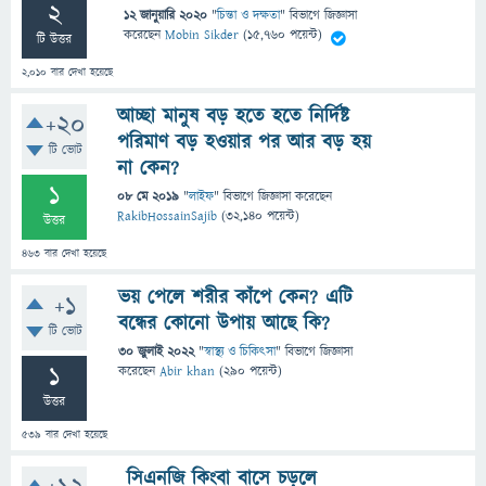
2
12 জানুয়ারি 2020
"
চিন্তা ও দক্ষতা
" বিভাগে
জিজ্ঞাসা
করেছেন
Mobin Sikder
(
15,760
পয়েন্ট)
টি উত্তর
2,010
বার দেখা হয়েছে
আচ্ছা মানুষ বড় হতে হতে নির্দিষ্ট
+20
পরিমাণ বড় হওয়ার পর আর বড় হয়
টি ভোট
না কেন?
1
08 মে 2019
"
লাইফ
" বিভাগে
জিজ্ঞাসা
করেছেন
RakibHossainSajib
(
32,140
পয়েন্ট)
উত্তর
463
বার দেখা হয়েছে
ভয় পেলে শরীর কাঁপে কেন? এটি
+1
বন্ধের কোনো উপায় আছে কি?
টি ভোট
30 জুলাই 2022
"
স্বাস্থ্য ও চিকিৎসা
" বিভাগে
জিজ্ঞাসা
1
করেছেন
Abir khan
(
290
পয়েন্ট)
উত্তর
539
বার দেখা হয়েছে
সিএনজি কিংবা বাসে চড়লে