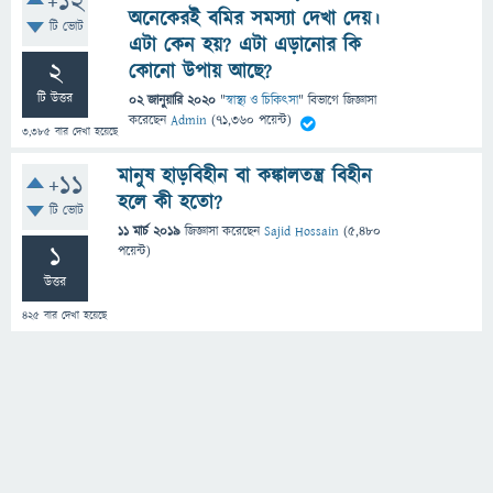
+12
অনেকেরই বমির সমস্যা দেখা দেয়।
টি ভোট
এটা কেন হয়? এটা এড়ানোর কি
2
কোনো উপায় আছে?
টি উত্তর
02 জানুয়ারি 2020
"
স্বাস্থ্য ও চিকিৎসা
" বিভাগে
জিজ্ঞাসা
করেছেন
Admin
(
71,360
পয়েন্ট)
3,385
বার দেখা হয়েছে
মানুষ হাড়বিহীন বা কঙ্কালতন্ত্র বিহীন
+11
হলে কী হতো?
টি ভোট
11 মার্চ 2019
জিজ্ঞাসা
করেছেন
Sajid Hossain
(
5,480
1
পয়েন্ট)
উত্তর
425
বার দেখা হয়েছে