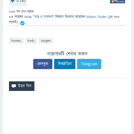
টি ভোট
1,312
বার দেখা হয়েছে
03 নভেম্বর 2019
"
তত্ত্ব ও গবেষণা
" বিভাগে
জিজ্ঞাসা
করেছেন
Mobin Sikder
(
15,760
পয়েন্ট)
human
body
oxygen
প্রশ্নোত্তরটি শেয়ার করুন
ফেসবুক
লিঙ্কইডিন
Telegram