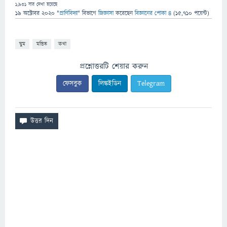
1,931
বার দেখা হয়েছে
19 অক্টোবর 2020
"
প্রাণিবিদ্যা
" বিভাগে
জিজ্ঞাসা
করেছেন
বিজ্ঞানের পোকা ৪
(
15,710
পয়েন্ট)
ঘুম
মস্তিষ্ক
কথা
প্রশ্নোত্তরটি শেয়ার করুন
ফেসবুক
লিঙ্কইডিন
Telegram