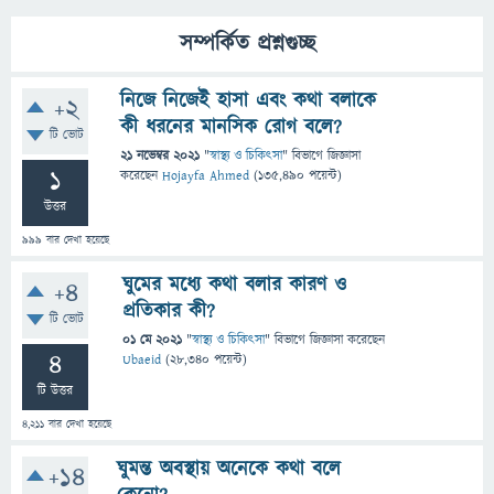
সম্পর্কিত প্রশ্নগুচ্ছ
নিজে নিজেই হাসা এবং কথা বলাকে
+2
কী ধরনের মানসিক রোগ বলে?
টি ভোট
21 নভেম্বর 2021
"
স্বাস্থ্য ও চিকিৎসা
" বিভাগে
জিজ্ঞাসা
1
করেছেন
Hojayfa Ahmed
(
135,490
পয়েন্ট)
উত্তর
999
বার দেখা হয়েছে
ঘুমের মধ্যে কথা বলার কারণ ও
+4
প্রতিকার কী?
টি ভোট
01 মে 2021
"
স্বাস্থ্য ও চিকিৎসা
" বিভাগে
জিজ্ঞাসা
করেছেন
4
Ubaeid
(
28,340
পয়েন্ট)
টি উত্তর
4,211
বার দেখা হয়েছে
ঘুমন্ত অবস্থায় অনেকে কথা বলে
+14