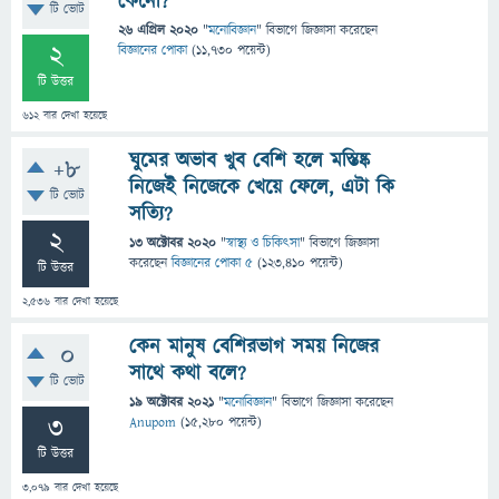
কেনো?
টি ভোট
26 এপ্রিল 2020
"
মনোবিজ্ঞান
" বিভাগে
জিজ্ঞাসা
করেছেন
2
বিজ্ঞানের পোকা
(
11,730
পয়েন্ট)
টি উত্তর
612
বার দেখা হয়েছে
ঘুমের অভাব খুব বেশি হলে মস্তিষ্ক
+8
নিজেই নিজেকে খেয়ে ফেলে, এটা কি
টি ভোট
সত্যি?
2
13 অক্টোবর 2020
"
স্বাস্থ্য ও চিকিৎসা
" বিভাগে
জিজ্ঞাসা
করেছেন
বিজ্ঞানের পোকা ৫
(
123,410
পয়েন্ট)
টি উত্তর
2,536
বার দেখা হয়েছে
কেন মানুষ বেশিরভাগ সময় নিজের
0
সাথে কথা বলে?
টি ভোট
19 অক্টোবর 2021
"
মনোবিজ্ঞান
" বিভাগে
জিজ্ঞাসা
করেছেন
3
Anupom
(
15,280
পয়েন্ট)
টি উত্তর
3,079
বার দেখা হয়েছে