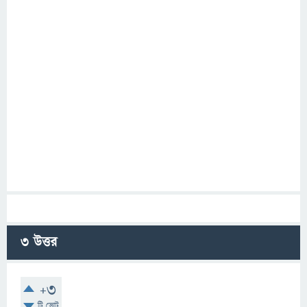
3
উত্তর
+3
টি ভোট