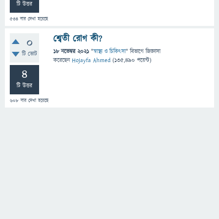
টি উত্তর
534
বার দেখা হয়েছে
শ্বেতী রোগ কী?
0
18 নভেম্বর 2021
"
স্বাস্থ্য ও চিকিৎসা
" বিভাগে
জিজ্ঞাসা
টি ভোট
করেছেন
Hojayfa Ahmed
(
135,490
পয়েন্ট)
4
টি উত্তর
608
বার দেখা হয়েছে