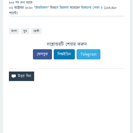
963
বার দেখা হয়েছে
06 অক্টোবর 2020
"
জীববিজ্ঞান
" বিভাগে
জিজ্ঞাসা
করেছেন
বিজ্ঞানের পোকা ৫
(
123,410
পয়েন্ট)
মাংস
দুধ
শ্বেতী
প্রশ্নোত্তরটি শেয়ার করুন
ফেসবুক
লিঙ্কইডিন
Telegram