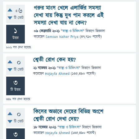
গরুর মাংস খেলে এলার্জির সমস্যা
+6
দেখা যায় কিন্তু দুধ পান করলে এই
টি ভোট
সমস্যা দেখা যায় না কেন?
1
09 ফেব্রুয়ারি 2021
"
স্বাস্থ্য ও চিকিৎসা
" বিভাগে
জিজ্ঞাসা
করেছেন
Samsun Nahar Priya
(
47,710
পয়েন্ট)
উত্তর
806
বার দেখা হয়েছে
শ্বেতী রোগ কেন হয়?
0
21 নভেম্বর 2021
"
স্বাস্থ্য ও চিকিৎসা
" বিভাগে
জিজ্ঞাসা
টি ভোট
করেছেন
Hojayfa Ahmed
(
135,490
পয়েন্ট)
3
টি উত্তর
449
বার দেখা হয়েছে
কিসের অভাবে দেহের বিভিন্ন অংশে
0
শ্বেতী রোগ দেখা দেয়?
টি ভোট
18 নভেম্বর 2021
"
স্বাস্থ্য ও চিকিৎসা
" বিভাগে
জিজ্ঞাসা
3
করেছেন
Hojayfa Ahmed
(
135,490
পয়েন্ট)