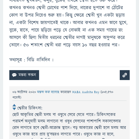
সাধারণত মুখমণ্ডল, কনুই, বুকেই প্রথমে শ্বেতী হতে শুরু করে।
কখনও কখনও শ্বেতী চোখের পাশ দিয়ে, নাকের দুপাশে বা ঠোঁটের
কোণ বা উপর দিয়েও শুরু হয়। কিছু ক্ষেত্রে শ্বেতী খুব একটা ছড়ায়
না, একটা বিশেষ জায়গাতেই থাকে। আবার কখনও এমন ভাবে মুখে,
বুকে, হাতে, পায়ে ছড়িয়ে পড়ে যে বোঝাই না এক সময় গায়ের রং
আসলে কী ছিল! দ্বিতীয় ধরনের শ্বেতীর দাগই মানুষকে অসুন্দর করে
তোলে। ৫০ শতাংশ শ্বেতী ধরা পড়ে বয়স ১০ বছর হওয়ার পর।
তথ্যসূত্র : বিডি প্রতিদিন ৷
06 অক্টোবর 2020
মন্তব্য করা হয়েছে
করেছেন
HABA Audrita Roy
(
105,570
পয়েন্ট)
শ্বেতীর চিকিত্‍সা:
ছোট আকৃতির শ্বেতী মলম বা ওষুধে সেরে যেতে পারে। চিকিত্‍সকের
পরামর্শ অনুযায়ী মলম লাগানো বা ওষুধ সেবনের পাশাপাশি সকালবেলার
রোদ লাগাতে হবে শ্বেতী-আক্রান্ত স্থানে। বড় আকারের শ্বেতী হলে মলম আর
ওষুধে কাজ হতে প্রায় দু’বছরও লাগতে পারে। ওষুধে কাজ না হলে,