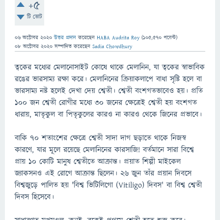
+5
টি ভোট
06 অক্টোবর 2020
উত্তর প্রদান
করেছেন
HABA Audrita Roy
(
105,570
পয়েন্ট)
08 অক্টোবর 2020
সম্পাদিত
করেছেন
Sadia Chowdhury
ত্বকের মধ্যের মেলানোসাইট কোষে থাকে মেলানিন, যা ত্বকের স্বাভাবিক
রঙের ভারসাম্য রক্ষা করে। মেলানিনের ক্রিয়াকলাপে বাধা সৃষ্টি হলে বা
ভারসাম্য নষ্ট হলেই দেখা দেয় শ্বেতী। শ্বেতী বংশগতভাবেও হয়। প্রতি
১০০ জন শ্বেতী রোগীর মধ্যে ৩০ জনের ক্ষেত্রেই শ্বেতী হয় বংশগত
ধারায়, মাতৃকুল বা পিতৃকুলের কারও না কারও থেকে জিনের প্রভাবে।
বাকি ৭০ শতাংশের ক্ষেত্রে শ্বেতী সাদা দাগ ছড়াতে থাকে নিজস্ব
কারণে, যার মূলে রয়েছে মেলানিনের কারসাজি! বর্তমানে সারা বিশ্বে
প্রায় ১০ কোটি মানুষ শ্বেতীতে আক্রান্ত। প্রয়াত শিল্পী মাইকেল
জ্যাকসনও এই রোগে আক্রান্ত ছিলেন। ২৬ জুন তাঁর প্রয়ান দিবসে
বিশ্বজুড়ে পালিত হয় 'বিশ্ব ভিটিলিগো (Vitiligo) দিবস' বা বিশ্ব শ্বেতী
দিবস হিসেবে।