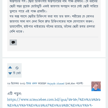
অস্ত্রপচার পর্ব। শ্বেতী চিকিত্‍সায় অস্ত্রপচারের নাম পাঞ্চ গ্রাফটিং। যে ধরনের
শ্বেতী বছর দুয়েক মোটামুটি একই জায়গায় অবস্থান করে সেই শ্বেতী সারিয়ে
তুলতে পারে এই পাঞ্চ গ্রাফটিং।
যত অল্প বয়সে শ্বেতীর চিকিত্‍সা করা যায় তত ভাল। শরীরের যে কোনও
জায়গায় সাদা দাগ দেখা দিলে দ্রুত চিকিত্‍সকের সঙ্গে যোগাযোগ করুন।
ডায়াবেটিস, হাইপার থাইরয়েড যাঁদের রয়েছে, তাঁদের শ্বেতী হবার প্রবণতা
বেশি থাকে।
0
টি ভোট
26 ডিসেম্বর 2021
উত্তর প্রদান
করেছেন
Hojayfa Ahmed
(
135,490
পয়েন্ট)
এটি পড়ুন:
https://www.sciencebee.com.bd/qna/6868/%E0%A6%96
%E0%A7%87%E0%A6%AF%E0%A6%BC%E0%A7%87-