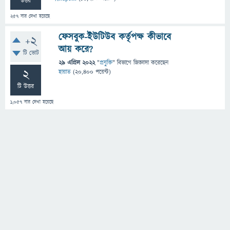
উত্তর
257
বার দেখা হয়েছে
ফেসবুক-ইউটিউব কর্তৃপক্ষ কীভাবে
+2
আয় করে?
টি ভোট
29 এপ্রিল 2022
"
প্রযুক্তি
" বিভাগে
জিজ্ঞাসা
করেছেন
2
হায়াত
(
20,400
পয়েন্ট)
টি উত্তর
1,057
বার দেখা হয়েছে