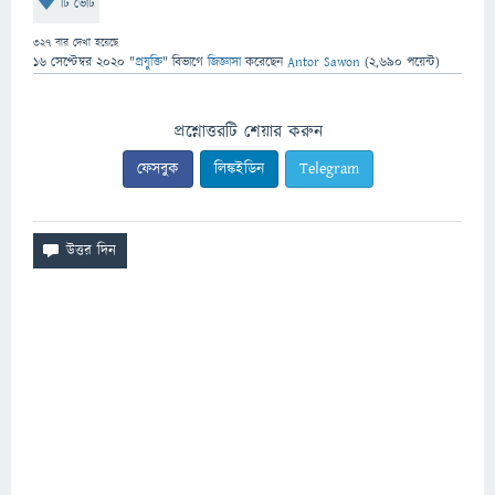
টি ভোট
327
বার দেখা হয়েছে
16 সেপ্টেম্বর 2020
"
প্রযুক্তি
" বিভাগে
জিজ্ঞাসা
করেছেন
Antor Sawon
(
2,690
পয়েন্ট)
প্রশ্নোত্তরটি শেয়ার করুন
ফেসবুক
লিঙ্কইডিন
Telegram