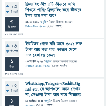
ফ্রিল্যান্সিং কী? এটি কীভাবে আমি
+3
শিখতে পারি? ফ্রিল্যান্সিং করে কীভাবে
টি ভোট
টাকা আয় করা যায়?
3
09 মে 2021
"
প্রযুক্তি
" বিভাগে
জিজ্ঞাসা
করেছেন
PabonAhsanIvan
(
2,620
পয়েন্ট)
টি উত্তর
819
বার দেখা হয়েছে
ইউটিউব থেকে যদি মাসে ৫০/১ লক্ষ
+3
টাকা আয় করা যায়, তাহলে দেশে
টি ভোট
এত বেকারত্ব কেন?
1
04 অগাস্ট 2021
"
প্রযুক্তি
" বিভাগে
জিজ্ঞাসা
করেছেন
Nusrat Jahan Nukta
(
2,000
পয়েন্ট)
উত্তর
573
বার দেখা হয়েছে
Whattsapp,Telegram,Reddit,Sig
+2
nal etc. যে অ্যাপগুলো অ্যাড দেখায়
টি ভোট
না, সেগুলো টাকা আয় করে কিভাবে?
1
14 অক্টোবর 2021
"
প্রযুক্তি
" বিভাগে
জিজ্ঞাসা
করেছেন
Anupom
(
15,280
পয়েন্ট)