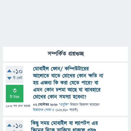
সম্পর্কিত প্রশ্নগুচ্ছ
মোবাইল ফোন/ কম্পিউটারের
+10
আলোতে যাতে চোখের কোন ক্ষতি না
টি ভোট
হয় এজন্য কি করা যেতে পারে? বা
3
এমন কোন চশমা আছে যা ব্যাবহারে
চোখের কোন সমস্যা হবেনা?
টি উত্তর
02 সেপ্টেম্বর 2020
"
প্রযুক্তি
" বিভাগে
জিজ্ঞাসা
করেছেন
1,974
বার দেখা হয়েছে
বিজ্ঞানের পোকা ৫
(
123,410
পয়েন্ট)
কিছু সময় মোবাইল বা ল্যাপটপ এর
+10
স্কিনের দিকে তাকিয়ে থাকলে প্রচণ্ড