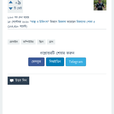
+9
টি ভোট
1,285
বার দেখা হয়েছে
15 সেপ্টেম্বর 2020
"
স্বাস্থ্য ও চিকিৎসা
" বিভাগে
জিজ্ঞাসা
করেছেন
বিজ্ঞানের পোকা ৫
(
123,410
পয়েন্ট)
মোবাইল
কম্পিউটার
স্ক্রিন
চোখ
প্রশ্নোত্তরটি শেয়ার করুন
ফেসবুক
লিঙ্কইডিন
Telegram