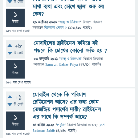
টি ভোট
মাথা ব্যথা এবং চোখে জ্বালা শুরু হয়
1
কেন?
উত্তর
26 অক্টোবর 2020
"
স্বাস্থ্য ও চিকিৎসা
" বিভাগে
জিজ্ঞাসা
করেছেন
বিজ্ঞানের পোকা ৫
(
123,410
পয়েন্ট)
917
বার দেখা হয়েছে
মোবাইলের ব্রাইটনেস কমিয়ে ব‌ই
+8
পড়লে কি চোখের কোনো ক্ষতি হয় ?
টি ভোট
03 জানুয়ারি 2021
"
স্বাস্থ্য ও চিকিৎসা
" বিভাগে
জিজ্ঞাসা
1
করেছেন
Samsun Nahar Priya
(
47,710
পয়েন্ট)
উত্তর
985
বার দেখা হয়েছে
মোবাইল থেকে কি পরিমাণ
+1
রেডিয়েশন আসে? এর জন্য কোন
টি ভোট
তেজস্ক্রিয় পদার্থের দায়ী? ব্রাইটনেস
1
এর সাথে কি সম্পর্ক আছে?
উত্তর
14 এপ্রিল 2023
"
প্রযুক্তি
" বিভাগে
জিজ্ঞাসা
করেছেন
Md
Sadman Sakib
(
4,640
পয়েন্ট)
419
বার দেখা হয়েছে