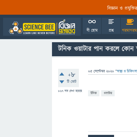
বিজ্ঞান ও প্রযুক্
বী হোম
প্রশ্ন
গরমাগরম
টনিক ওয়াটার পান করলে কোন ক
05 সেপ্টেম্বর 2020
"
স্বাস্থ্য ও চিকিৎসা
+8
টি ভোট
867
বার দেখা হয়েছে
টনিক
ওয়াটার