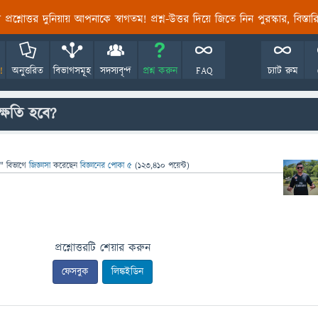
তির প্রশ্নোত্তর দুনিয়ায় আপনাকে স্বাগতম! প্রশ্ন-উত্তর দিয়ে জিতে নিন পুরস্কার, বিস্ত
!
অনুত্তরিত
বিভাগসমূহ
সদস্যবৃন্দ
প্রশ্ন করুন
FAQ
চ্যাট রুম
্ষতি হবে?
" বিভাগে
জিজ্ঞাসা
করেছেন
বিজ্ঞানের পোকা ৫
(
123,410
পয়েন্ট)
প্রশ্নোত্তরটি শেয়ার করুন
ফেসবুক
লিঙ্কইডিন