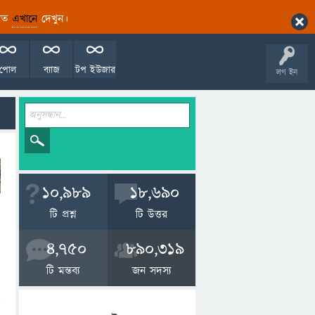
ারিত
এখানে
দেখুন।
পোল
ব্যাজ
টপ ইউজার
লগ ইন
10,989
18,690
টি প্রশ্ন
টি উত্তর
4,750
890,319
টি মন্তব্য
জন সদস্য