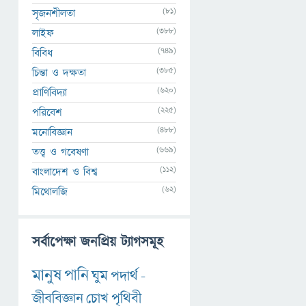
(81)
সৃজনশীলতা
(388)
লাইফ
(749)
বিবিধ
(385)
চিন্তা ও দক্ষতা
(620)
প্রাণিবিদ্যা
(225)
পরিবেশ
(488)
মনোবিজ্ঞান
(669)
তত্ত্ব ও গবেষণা
(112)
বাংলাদেশ ও বিশ্ব
(62)
মিথোলজি
সর্বাপেক্ষা জনপ্রিয় ট্যাগসমূহ
মানুষ
পানি
ঘুম
পদার্থ
-
জীববিজ্ঞান
চোখ
পৃথিবী