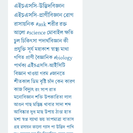
এইচএসসি-উদ্ভিদবিজ্ঞান
এইচএসসি-প্রাণীবিজ্ঞান
রোগ
রাসায়নিক
#ask
শরীর
রক্ত
আলো
#science
মোবাইল
ক্ষতি
চুল
চিকিৎসা
পদার্থবিজ্ঞান
কী
প্রযুক্তি
সূর্য
মহাকাশ
স্বাস্থ্য
মাথা
গণিত
প্রাণী
বৈজ্ঞানিক
#biology
পার্থক্য
এইচএসসি-আইসিটি
বিজ্ঞান
খাওয়া
গরম
#জানতে
শীতকাল
ডিম
বৃষ্টি
চাঁদ
কেন
কারণ
কাজ
বিদ্যুৎ
রং
সাপ
রাত
মনোবিজ্ঞান
শক্তি
উপকারিতা
লাল
আগুন
গাছ
মস্তিষ্ক
খাবার
সাদা
শব্দ
আবিষ্কার
দুধ
মাছ
উপায়
ঠাণ্ডা
হাত
মশা
স্বপ্ন
ব্যাথা
ভয়
তাপমাত্রা
বাতাস
গ্রহ
রসায়ন
কালো
গ্যাস
পা
উদ্ভিদ
পাখি