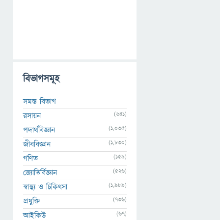
বিভাগসমূহ
সমস্ত বিভাগ
(641)
রসায়ন
(1,035)
পদার্থবিজ্ঞান
(1,830)
জীববিজ্ঞান
(159)
গণিত
(526)
জ্যোতির্বিজ্ঞান
(1,989)
স্বাস্থ্য ও চিকিৎসা
(736)
প্রযুক্তি
(67)
আইকিউ