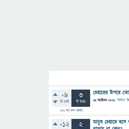
চেয়ারের উপরে তো
+9
3
19 অক্টোবর 2020
"
বিবিধ
" ব
টি ভোট
টি উত্তর
676
বার দেখা হয়েছে
মানুষ চেয়ারে বসে 
+12
2