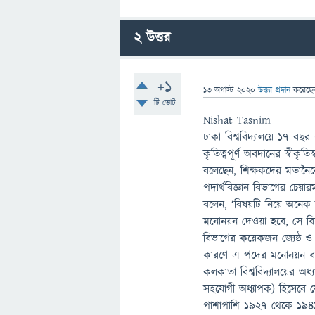
2
উত্তর
+1
13 অগাস্ট 2020
উত্তর প্রদান
করেছ
টি ভোট
Nishat Tasnim
ঢাকা বিশ্ববিদ্যালয়ে ১৭ বছর
কৃতিত্বপূর্ণ অবদানের স্বীকৃতিস
বলেছেন, শিক্ষকদের মতানৈ
পদার্থবিজ্ঞান বিভাগের চে
বলেন, ‘বিষয়টি নিয়ে অনেক 
মনোনয়ন দেওয়া হবে, সে বিষয়
বিভাগের কয়েকজন জ্যেষ্ঠ ও অ
কারণে এ পদের মনোনয়ন ব
কলকাতা বিশ্ববিদ্যালয়ের অধ্য
সহযোগী অধ্যাপক) হিসেবে য
পাশাপাশি ১৯২৭ থেকে ১৯৪১ স