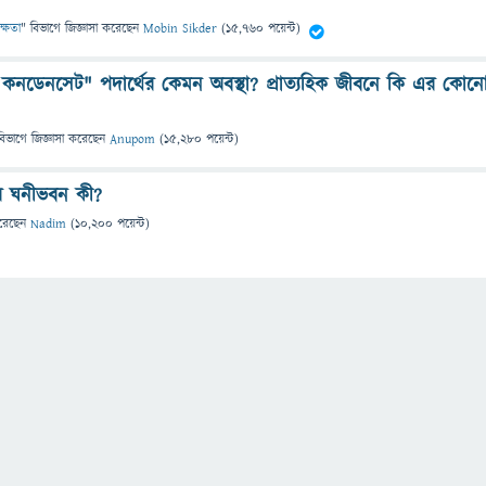
ক্ষতা
" বিভাগে
জিজ্ঞাসা
করেছেন
Mobin Sikder
(
15,760
পয়েন্ট)
নডেনসেট" পদার্থের কেমন অবস্থা? প্রাত্যহিক জীবনে কি এর কোন
বিভাগে
জিজ্ঞাসা
করেছেন
Anupom
(
15,280
পয়েন্ট)
র ঘনীভবন কী?
রেছেন
Nadim
(
10,200
পয়েন্ট)