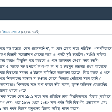
েন
বিজ্ঞানের পোকা ৩
(
25,810
পয়েন্ট)
 ধরে বন্ধ রয়েছে ‘বোস প্রফেসরশিপ’, যা বোস চেয়ার নামে পরিচিত। পদার্থবিজ্ঞানে
্বরূপ বিজ্ঞানী সত্যেন্দ্রনাথ বোসের নামে এ পদটি সৃষ্টি হয়েছিল। সংশ্লিষ্ট ব্যক্তিরা
ক্যের কারণে কিছুদিন ধরে কাউকে এ পদে মনোনয়ন দেওয়া সম্ভব হয়নি।
য়ারম্যান ও সাবেক সহ-উপাচার্য অধ্যাপক আ ফ ম ইউসুফ হায়দার প্রথম আলোকে
বার বিভাগের সমন্বয় ও উন্নয়ন কমিটিতে আলোচনা হয়েছে। কিন্তু কাকে এ পদে
ে শিক্ষকদের মতৈক্য না হওয়ায় কোনো সিদ্ধান্তে পৌঁছানো সম্ভব হয়নি।’
বসরপ্রাপ্ত শিক্ষকের সঙ্গে কথা বললে তাঁরা বলেন, মূলত ব্যক্তিগত রেষারেষির
ারবার থমকে গেছে।
াপক সত্যেন বোস ১৯২১ সালে সদ্য প্রতিষ্ঠিত ঢাকা বিশ্ববিদ্যালয়ে ‘রিডার’(বর্তমানে
োগ দেন। পরে ১৯২৭ থেকে ১৯৪৫ সাল পর্যন্ত তিনি বিভাগীয় চেয়ারম্যান এবং
াল পর্যন্ত বিজ্ঞান অনুষদের ডিনের দায়িত্ব পালন করেন।