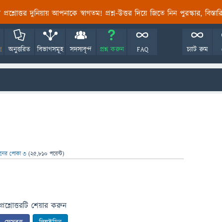
তির প্রশ্নোত্তর দুনিয়ায় আপনাকে স্বাগতম! প্রশ্ন-উত্তর দিয়ে জিতে নিন পুরস্কার, বিস্ত
!
অনুত্তরিত
বিভাগসমূহ
সদস্যবৃন্দ
প্রশ্ন করুন
FAQ
চ্যাট রুম
ঞানের পোকা ৩
(
25,810
পয়েন্ট)
প্রশ্নোত্তরটি শেয়ার করুন