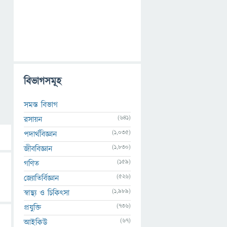
বিভাগসমূহ
সমস্ত বিভাগ
(641)
রসায়ন
(1,035)
পদার্থবিজ্ঞান
(1,830)
জীববিজ্ঞান
(159)
গণিত
(526)
জ্যোতির্বিজ্ঞান
(1,989)
স্বাস্থ্য ও চিকিৎসা
(736)
প্রযুক্তি
(67)
আইকিউ