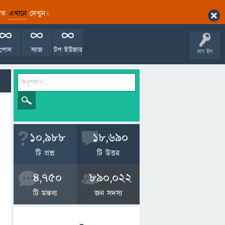
ারিত
এখানে
দেখুন।
পোল
ব্যাজ
টপ ইউজার
লগ ইন
10,988
18,690
টি প্রশ্ন
টি উত্তর
4,750
890,022
টি মন্তব্য
জন সদস্য