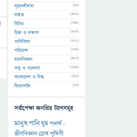
(81)
সৃজনশীলতা
(388)
লাইফ
(749)
ো
বিবিধ
(385)
চিন্তা ও দক্ষতা
(620)
প্রাণিবিদ্যা
(225)
পরিবেশ
(487)
মনোবিজ্ঞান
(669)
তত্ত্ব ও গবেষণা
(112)
বাংলাদেশ ও বিশ্ব
(62)
মিথোলজি
সর্বাপেক্ষা জনপ্রিয় ট্যাগসমূহ
মানুষ
পানি
ঘুম
পদার্থ
-
জীববিজ্ঞান
চোখ
পৃথিবী