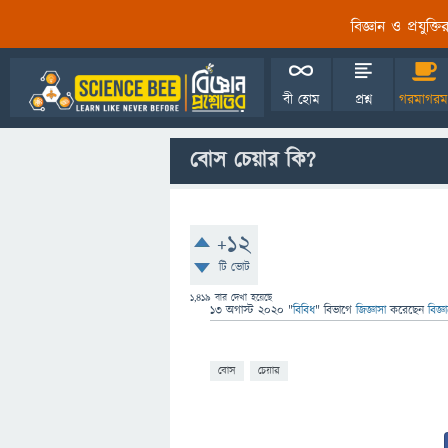
বিজ্ঞান ও প্রযুক্
বী হোম
প্রশ্ন
গরমাগরম
বোস চেয়ার কি?
+12
টি ভোট
1,419
বার দেখা হয়েছে
13 অগাস্ট 2020
"
বিবিধ
" বিভাগে
জিজ্ঞাসা
করেছেন
বিজ্
বোস
চেয়ার