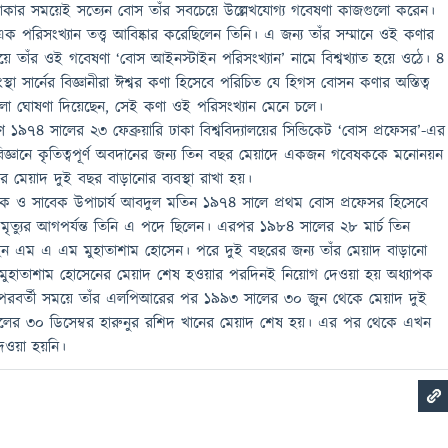
ত থাকার সময়েই সত্যেন বোস তাঁর সবচেয়ে উল্লেখযোগ্য গবেষণা কাজগুলো করেন।
পরিসংখ্যান তত্ত্ব আবিষ্কার করেছিলেন তিনি। এ জন্য তাঁর সম্মানে ওই কণার
ে তাঁর ওই গবেষণা ‘বোস আইনস্টাইন পরিসংখ্যান’ নামে বিশ্বখ্যাত হয়ে ওঠে। ৪
া সার্নের বিজ্ঞানীরা ঈশ্বর কণা হিসেবে পরিচিত যে হিগস বোসন কণার অস্তিত্ব
া ঘোষণা দিয়েছেন, সেই কণা ওই পরিসংখ্যান মেনে চলে।
রণে ১৯৭৪ সালের ২৩ ফেব্রুয়ারি ঢাকা বিশ্ববিদ্যালয়ের সিন্ডিকেট ‘বোস প্রফেসর’-এর
জ্ঞানে কৃতিত্বপূর্ণ অবদানের জন্য তিন বছর মেয়াদে একজন গবেষককে মনোনয়ন
াঁর মেয়াদ দুই বছর বাড়ানোর ব্যবস্থা রাখা হয়।
্যাপক ও সাবেক উপাচার্য আবদুল মতিন ১৯৭৪ সালে প্রথম বোস প্রফেসর হিসেবে
ত্যুর আগপর্যন্ত তিনি এ পদে ছিলেন। এরপর ১৯৮৪ সালের ২৮ মার্চ তিন
হন এম এ এম মুহাতাশাম হোসেন। পরে দুই বছরের জন্য তাঁর মেয়াদ বাড়ানো
 মুহাতাশাম হোসেনের মেয়াদ শেষ হওয়ার পরদিনই নিয়োগ দেওয়া হয় অধ্যাপক
পরবর্তী সময়ে তাঁর এলপিআরের পর ১৯৯৩ সালের ৩০ জুন থেকে মেয়াদ দুই
লের ৩০ ডিসেম্বর হারুনুর রশিদ খানের মেয়াদ শেষ হয়। এর পর থেকে এখন
েওয়া হয়নি।