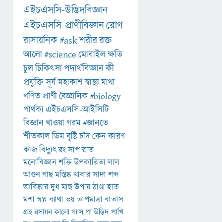
এইচএসসি-উদ্ভিদবিজ্ঞান
এইচএসসি-প্রাণীবিজ্ঞান
রোগ
রাসায়নিক
#ask
শরীর
রক্ত
আলো
#science
মোবাইল
ক্ষতি
চুল
চিকিৎসা
পদার্থবিজ্ঞান
কী
প্রযুক্তি
সূর্য
মহাকাশ
স্বাস্থ্য
মাথা
গণিত
প্রাণী
বৈজ্ঞানিক
#biology
পার্থক্য
এইচএসসি-আইসিটি
বিজ্ঞান
খাওয়া
গরম
#জানতে
শীতকাল
ডিম
বৃষ্টি
চাঁদ
কেন
কারণ
কাজ
বিদ্যুৎ
রং
সাপ
রাত
মনোবিজ্ঞান
শক্তি
উপকারিতা
লাল
আগুন
গাছ
মস্তিষ্ক
খাবার
সাদা
শব্দ
আবিষ্কার
দুধ
মাছ
উপায়
ঠাণ্ডা
হাত
মশা
স্বপ্ন
ব্যাথা
ভয়
তাপমাত্রা
বাতাস
গ্রহ
রসায়ন
কালো
গ্যাস
পা
উদ্ভিদ
পাখি