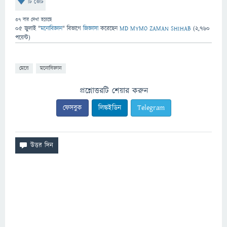
টি ভোট
37
বার দেখা হয়েছে
05 জুলাই
"
মনোবিজ্ঞান
" বিভাগে
জিজ্ঞাসা
করেছেন
MD MYMO ZAMAN SHIHAB
(
2,760
পয়েন্ট)
মেয়ে
মনোবিজ্ঞান
প্রশ্নোত্তরটি শেয়ার করুন
ফেসবুক
লিঙ্কইডিন
Telegram