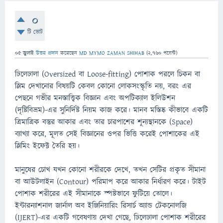
0
টি ভোট
05 জুলাই
উত্তর প্রদান
করেছেন
MD MYMO ZAMAN SHIHAB
(
2,760
পয়েন্ট)
ঢিলেঢালা (Oversized বা Loose-fitting) পোশাক পরলে চিকন বা
স্লিম দেখানোর বিষয়টি কেবল কোনো লোকসংস্কৃতি নয়, বরং এর
পেছনে গভীর মনস্তাত্ত্বিক বিজ্ঞান এবং অপটিক্যাল ইলিউশন
(দৃষ্টিবিভ্রম)-এর সুনির্দিষ্ট নিয়ম কাজ করে। মানব মস্তিষ্ক কীভাবে একটি
ত্রিমাত্রিক বস্তুর আকার এবং তার চারপাশের শূন্যস্থানকে (Space)
ব্যাখ্যা করে, মূলত সেই বিজ্ঞানের ওপর ভিত্তি করেই পোশাকের এই
স্লিমিং ইফেক্ট তৈরি হয়।
মানুষের চোখ যখন কোনো শরীরকে দেখে, তখন সেটির প্রকৃত সীমানা
বা আউটলাইন (Contour) পরিমাপ করে আকার নির্ধারণ করে। টাইট
পোশাক শরীরের এই সীমানাকে স্পষ্টভাবে ফুটিয়ে তোলে।
ইন্টারন্যাশনাল জার্নাল অব ইঞ্জিনিয়ারিং রিসার্চ অ্যান্ড টেকনোলজি
(IJERT)-এর একটি গবেষণায় দেখা গেছে, ঢিলেঢালা পোশাক শরীরের