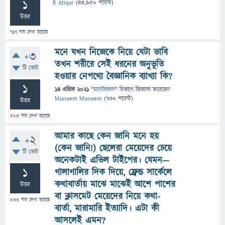
1
R Atiqur
(
43,950
পয়েন্ট)
উত্তর
717
বার দেখা হয়েছে
মনে যখন নিজেকে নিয়ে যেটা ভাবি
+3
তখন শরীরে সেই ধরনের অনুভূতি
টি ভোট
হওয়ার নেপথ্যে বৈজ্ঞানিক ব্যাখ্যা কি?
1
14 এপ্রিল 2021
"
মনোবিজ্ঞান
" বিভাগে
জিজ্ঞাসা
করেছেন
Munaem Munaem
(
730
পয়েন্ট)
উত্তর
583
বার দেখা হয়েছে
আমার কাছে কেন জানি মনে হয়
+2
(কেন জানি!) ছেলেরা মেয়েদের চেয়ে
টি ভোট
অনেকটাই এভিল টাইপের। যেমন—
1
গালাগালির দিক দিয়ে, ফ্রেন্ড সার্কেলে
কথাবার্তায় মাঝে মাঝেই আশে পাশের
উত্তর
বা ক্লাসমেট মেয়েদের নিয়ে কথা-
833
বার দেখা হয়েছে
বার্তা, মারামারি ইত্যাদি। এটা কী
আসলেই এমন?