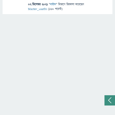
02 ডিসেম্বর 2021
"
লাইফ
" বিভাগে
জিজ্ঞাসা
করেছেন
Master_vaathi
(
160
পয়েন্ট)