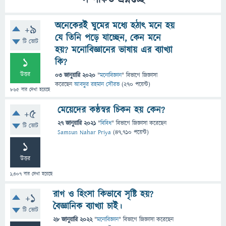
সম্পর্কিত প্রশ্নগুচ্ছ
অনেকেরই ঘুমের মধ্যে হঠাৎ মনে হয়
+9
যে তিনি পড়ে যাচ্ছেন, কেন মনে
টি ভোট
হয়? মনোবিজ্ঞানের ভাষায় এর ব্যাখ্যা
1
কি?
উত্তর
03 জানুয়ারি 2020
"
মনোবিজ্ঞান
" বিভাগে
জিজ্ঞাসা
করেছেন
আবদুর রহমান সৌরভ
(
270
পয়েন্ট)
865
বার দেখা হয়েছে
মেয়েদের কন্ঠস্বর চিকন হয় কেন?
+5
27 জানুয়ারি 2021
"
বিবিধ
" বিভাগে
জিজ্ঞাসা
করেছেন
টি ভোট
Samsun Nahar Priya
(
47,710
পয়েন্ট)
1
উত্তর
1,307
বার দেখা হয়েছে
রাগ ও হিংসা কিভাবে সৃষ্টি হয়?
+1
বৈজ্ঞানিক ব্যাখ্যা চাই।
টি ভোট
28 জানুয়ারি 2022
"
মনোবিজ্ঞান
" বিভাগে
জিজ্ঞাসা
করেছেন