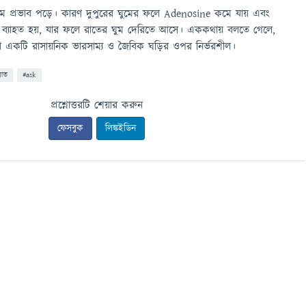
ঘুমে প্রভাব পড়ে। কারণ দুপুরের ঘুমের ফলে Adenosine কমে যায় এবং
 ব্যাহত হয়, যার ফলে রাতের ঘুম দেরিতে আসে। এককথায় বলতে গেলে,
 একটি রাসায়নিক ভারসাম্য ও জৈবিক ঘড়ির ওপর নির্ভরশীল।
রাত
#ask
প্রশ্নোত্তরটি শেয়ার করুন
ফেসবুক
লিঙ্কইডিন