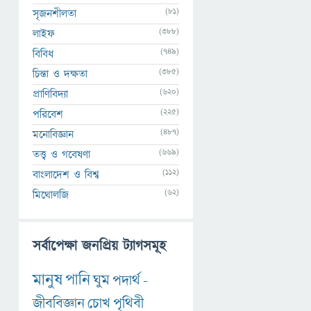
(81)
সৃজনশীলতা
(388)
লাইফ
(749)
বিবিধ
(385)
চিন্তা ও দক্ষতা
(620)
প্রাণিবিদ্যা
(225)
পরিবেশ
(487)
মনোবিজ্ঞান
(669)
তত্ত্ব ও গবেষণা
(112)
বাংলাদেশ ও বিশ্ব
(62)
মিথোলজি
সর্বাপেক্ষা জনপ্রিয় ট্যাগসমূহ
মানুষ
পানি
ঘুম
পদার্থ
-
জীববিজ্ঞান
চোখ
পৃথিবী