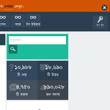
ারিত
এখানে
দেখুন।
পোল
ব্যাজ
টপ ইউজার
লগ ইন
10,988
18,690
টি প্রশ্ন
টি উত্তর
4,750
890,028
টি মন্তব্য
জন সদস্য