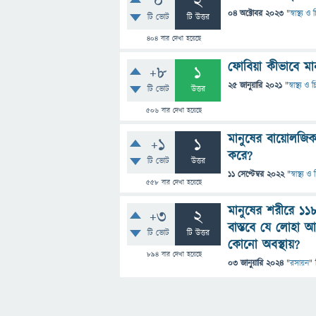
0
2
04 অক্টোবর 2023
"
স্বাস্থ্য 
টি ভোট
টি উত্তর
404
বার দেখা হয়েছে
ফোবিয়া কীভাবে মা
+8
1
25 জানুয়ারি 2021
"
স্বাস্থ্য ও
টি ভোট
উত্তর
506
বার দেখা হয়েছে
মানুষের বায়োলজিক্
+1
1
করে?
টি ভোট
উত্তর
11 সেপ্টেম্বর 2022
"
স্বাস্থ্য 
558
বার দেখা হয়েছে
মানুষের শরীরে ১১
+3
2
বাস্তবে যে লোহা
টি ভোট
টি উত্তর
কোনো অবস্থায়?
894
বার দেখা হয়েছে
03 জানুয়ারি 2024
"
রসায়ন
" 