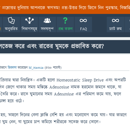
তির প্রশ্নোত্তর দুনিয়ায় আপনাকে স্বাগতম! প্রশ্ন-উত্তর দিয়ে জিতে নিন পুরস্কার, বিস্ত
!
অনুত্তরিত
বিভাগসমূহ
সদস্যবৃন্দ
প্রশ্ন করুন
FAQ
চ্যাট রুম
 সতেজ করে এবং রাতের ঘুমকে প্রভাবিত করে?
িভাগে
জিজ্ঞাসা
করেছেন
M_Hamza
(
520
পয়েন্ট)
রক্রিয়ার দ্বারা নিয়ন্ত্রিত। একটি হলো Homeostatic Sleep Drive এবং অপরটি
িন জেগে থাকার সময় মস্তিষ্কে Adenosine নামক হরমোন জমতে থাকে, যা
 চাপ তৈরি করে। রাতে ঘুমানোর সময় Adenosine এর পরিমাণ কমে যায়, ফলে
চাঙ্গা হয়ে ওঠে।
ুম না হয়, তাহলে দিনের বেলা ক্লান্তি বেশি হয় এবং মনোযোগ কমে যায়। যার কারণে
ো ঘুম নেন, যা ঘুমের চাপ কমিয়ে শরীরকে সতেজ করে তোলে।