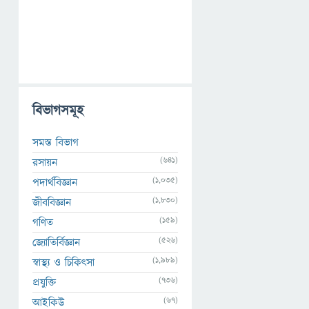
বিভাগসমূহ
সমস্ত বিভাগ
(641)
রসায়ন
(1,035)
পদার্থবিজ্ঞান
(1,830)
জীববিজ্ঞান
(159)
গণিত
(526)
জ্যোতির্বিজ্ঞান
(1,989)
স্বাস্থ্য ও চিকিৎসা
(736)
প্রযুক্তি
(67)
আইকিউ