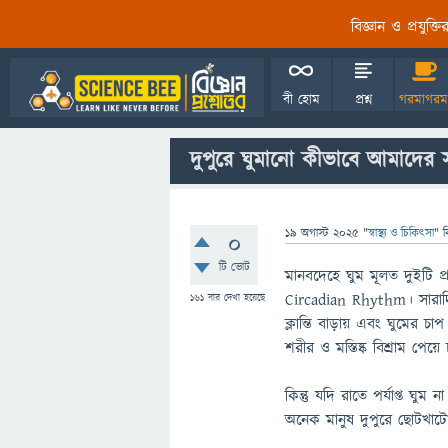
বিজ্ঞান ও প্রযুক্
বী হোম
প্রশ্ন
গরমাগরম
দুপুরে ঘুমানো কীভাবে আমাদের
19 অগাস্ট 2025
"
স্বাস্থ্য ও চিকিৎসা
" ব
0
টি ভোট
মানবদেহে ঘুম মূলত দুইটি প্
Circadian Rhythm। সারাদ
161
বার দেখা হয়েছে
ক্লান্তি বাড়ায় এবং ঘুমের
শরীর ও মস্তিষ্ক বিশ্রাম পেয়ে 
কিন্তু যদি রাতে পর্যাপ্ত ঘ
অনেক মানুষ দুপুরে ছোটখাট