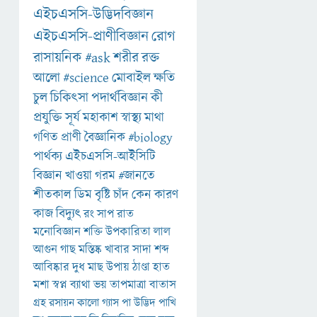
এইচএসসি-উদ্ভিদবিজ্ঞান
এইচএসসি-প্রাণীবিজ্ঞান
রোগ
রাসায়নিক
#ask
শরীর
রক্ত
আলো
#science
মোবাইল
ক্ষতি
চুল
চিকিৎসা
পদার্থবিজ্ঞান
কী
প্রযুক্তি
সূর্য
মহাকাশ
স্বাস্থ্য
মাথা
গণিত
প্রাণী
বৈজ্ঞানিক
#biology
পার্থক্য
এইচএসসি-আইসিটি
বিজ্ঞান
খাওয়া
গরম
#জানতে
শীতকাল
ডিম
বৃষ্টি
চাঁদ
কেন
কারণ
কাজ
বিদ্যুৎ
রং
সাপ
রাত
মনোবিজ্ঞান
শক্তি
উপকারিতা
লাল
আগুন
গাছ
মস্তিষ্ক
খাবার
সাদা
শব্দ
আবিষ্কার
দুধ
মাছ
উপায়
ঠাণ্ডা
হাত
মশা
স্বপ্ন
ব্যাথা
ভয়
তাপমাত্রা
বাতাস
গ্রহ
রসায়ন
কালো
গ্যাস
পা
উদ্ভিদ
পাখি