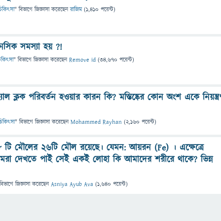
ও চিকিৎসা
" বিভাগে
জিজ্ঞাসা
করেছেন
রাজিম
(
1,410
পয়েন্ট)
নসিক সমস্যা হয় ?!
 চিকিৎসা
" বিভাগে
জিজ্ঞাসা
করেছেন
Remove id
(
34,670
পয়েন্ট)
যাল ক্লক পরিবর্তন হওয়ার কারন কি? মস্তিষ্কের কোন অংশ একে নিয়ন্ত্র
ও চিকিৎসা
" বিভাগে
জিজ্ঞাসা
করেছেন
Mohammed Rayhan
(
2,160
পয়েন্ট)
৮ টি মৌলের ২৬টি মৌল রয়েছে। যেমন: আয়রন (Fe) । এক্ষেত্রে
 আমরা দেখতে পাই সেই একই লোহা কি আমাদের শরীরে থাকে? ভিন্ন
বিভাগে
জিজ্ঞাসা
করেছেন
Asniya Ayub Ava
(
1,640
পয়েন্ট)