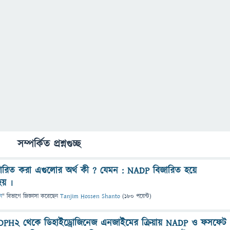
সম্পর্কিত প্রশ্নগুচ্ছ
জারিত করা এগুলোর অর্থ কী ? যেমন : NADP বিজারিত হয়ে
হয় ৷
ন
" বিভাগে
জিজ্ঞাসা
করেছেন
Tanjim Hossen Shanto
(
180
পয়েন্ট)
NADPH2 থেকে ডিহাইড্রোজিনেজ এনজাইমের ক্রিয়ায় NADP ও ফসফেট