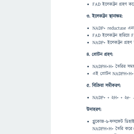
FAD ইলেকট্রন গ্রহণ ক
3. ইলেকট্রন স্থানান্তর:
NADP+ reductase এনজা
FAD ইলেকট্রন হারিয়ে
NADP+ ইলেকট্রন গ্রহ
4. প্রোটন গ্রহণ:
NADPH+H+ তৈরির সময়
এই প্রোটন NADPH+H+ এ
5. বিক্রিয়া সমীকরণ:
NADP+ + 2H+ + 2e-
উদাহরণ:
গ্লুকোজ-6-ফসফেট ডিহা
NADPH+H+ তৈরি করে