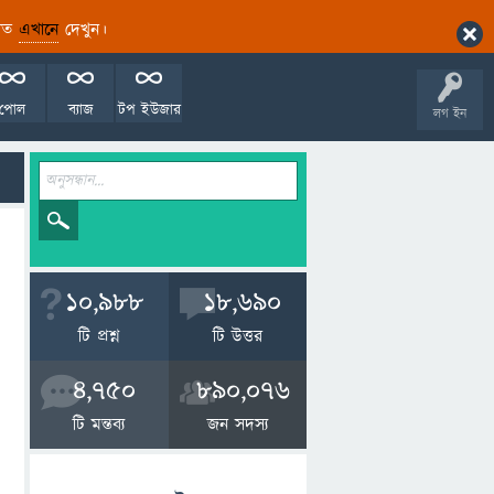
ারিত
এখানে
দেখুন।
পোল
ব্যাজ
টপ ইউজার
লগ ইন
10,988
18,690
টি প্রশ্ন
টি উত্তর
4,750
890,076
টি মন্তব্য
জন সদস্য