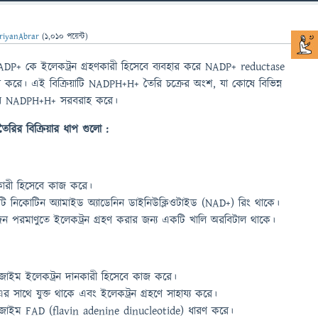
riyanAbrar
(
1,010
পয়েন্ট)
P+ কে ইলেকট্রন গ্রহণকারী হিসেবে ব্যবহার করে NADP+ reductase
ে। এই বিক্রিয়াটি NADPH+H+ তৈরি চক্রের অংশ, যা কোষে বিভিন্ন
়োজনীয় NADPH+H+ সরবরাহ করে।
র বিক্রিয়ার ধাপ গুলো :
কারী হিসেবে কাজ করে।
নিকোটিন অ্যামাইড অ্যাডেনিন ডাইনিউক্লিওটাইড (NAD+) রিং থাকে।
ন পরমাণুতে ইলেকট্রন গ্রহণ করার জন্য একটি খালি অরবিটাল থাকে।
াইম ইলেকট্রন দানকারী হিসেবে কাজ করে।
াথে যুক্ত থাকে এবং ইলেকট্রন গ্রহণে সাহায্য করে।
াইম FAD (flavin adenine dinucleotide) ধারণ করে।