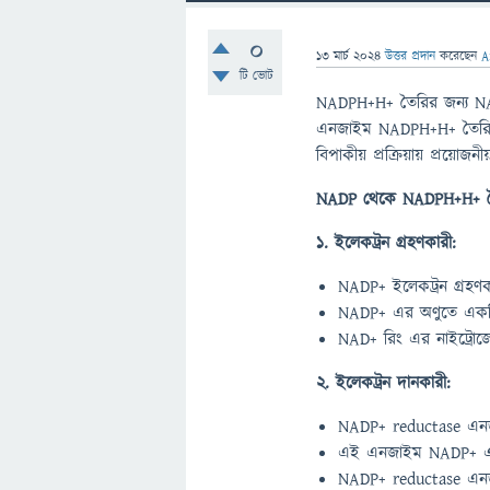
0
13 মার্চ 2024
উত্তর প্রদান
করেছেন
A
টি ভোট
NADPH+H+ তৈরির জন্য NAD
এনজাইম NADPH+H+ তৈরি কর
বিপাকীয় প্রক্রিয়ায় প্রয
NADP থেকে NADPH+H+ তৈরি
1. ইলেকট্রন গ্রহণকারী:
NADP+ ইলেকট্রন গ্রহণ
NADP+ এর অণুতে একটি 
NAD+ রিং এর নাইট্রোজে
2. ইলেকট্রন দানকারী:
NADP+ reductase এনজ
এই এনজাইম NADP+ এর স
NADP+ reductase এনজ