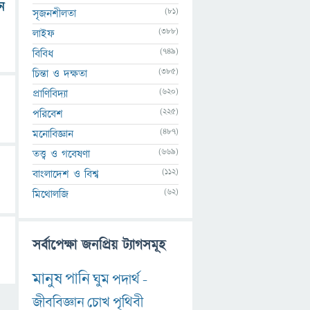
ন
(81)
সৃজনশীলতা
(388)
লাইফ
(749)
বিবিধ
(385)
চিন্তা ও দক্ষতা
(620)
প্রাণিবিদ্যা
(225)
পরিবেশ
(487)
মনোবিজ্ঞান
(669)
তত্ত্ব ও গবেষণা
(112)
বাংলাদেশ ও বিশ্ব
(62)
মিথোলজি
সর্বাপেক্ষা জনপ্রিয় ট্যাগসমূহ
মানুষ
পানি
ঘুম
পদার্থ
-
জীববিজ্ঞান
চোখ
পৃথিবী