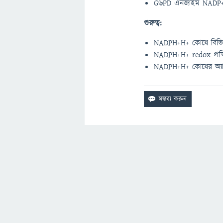
G6PD এনজাইম NADP+ 
গুরুত্ব:
NADPH+H+ কোষে বিভিন্ন বি
NADPH+H+ redox প্রতিক
NADPH+H+ কোষের অ্যান্টিঅ