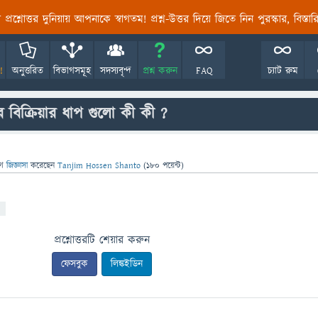
তির প্রশ্নোত্তর দুনিয়ায় আপনাকে স্বাগতম! প্রশ্ন-উত্তর দিয়ে জিতে নিন পুরস্কার, বিস্ত
!
অনুত্তরিত
বিভাগসমূহ
সদস্যবৃন্দ
প্রশ্ন করুন
FAQ
চ্যাট রুম
িক্রিয়ার ধাপ গুলো কী কী ?
গে
জিজ্ঞাসা
করেছেন
Tanjim Hossen Shanto
(
180
পয়েন্ট)
প্রশ্নোত্তরটি শেয়ার করুন
ফেসবুক
লিঙ্কইডিন