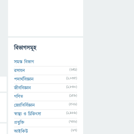
বিভাগসমূহ
সমস্ত বিভাগ
(641)
রসায়ন
(1,035)
পদার্থবিজ্ঞান
(1,830)
জীববিজ্ঞান
(159)
গণিত
(526)
জ্যোতির্বিজ্ঞান
(1,989)
স্বাস্থ্য ও চিকিৎসা
(736)
প্রযুক্তি
(67)
আইকিউ