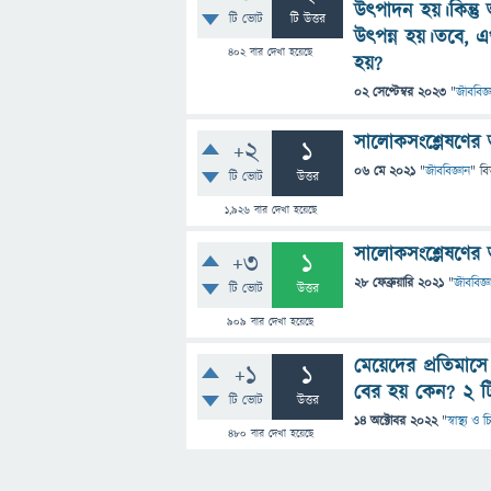
উত্পাদন হয়।কিন্
টি ভোট
টি উত্তর
উত্পন্ন হয়।তবে,
402
বার দেখা হয়েছে
হয়?
02 সেপ্টেম্বর 2023
"
জীববিজ্
সালোকসংশ্লেষণের
+2
1
06 মে 2021
"
জীববিজ্ঞান
" বি
টি ভোট
উত্তর
1,926
বার দেখা হয়েছে
সালোকসংশ্লেষণের অ
+3
1
28 ফেব্রুয়ারি 2021
"
জীববিজ্ঞ
টি ভোট
উত্তর
909
বার দেখা হয়েছে
মেয়েদের প্রতিমাসে
+1
1
বের হয় কেন? ২ ট
টি ভোট
উত্তর
14 অক্টোবর 2022
"
স্বাস্থ্য ও
480
বার দেখা হয়েছে