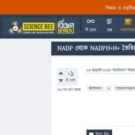
বিজ্ঞান ও প্রযুক্
বী হোম
প্রশ্ন
গরমাগরম
NADP থেকে NADPH+H+ তৈরির ব
05 জানুয়ারি 2024
"
জীববিজ্ঞান
" বিভা
+1
টি ভোট
জীববিজ্ঞান
#
সালোকসংশ্লেষণ
531
বার দেখা হয়েছে