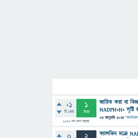
জারিত করা বা বি
+1
1
NADPH+H+ সৃষ্টি 
টি ভোট
উত্তর
05 জানুয়ারি 2024
"
জীববিজ্ঞা
1,866
বার দেখা হয়েছে
ক্যালভিন চক্রে 
0
2