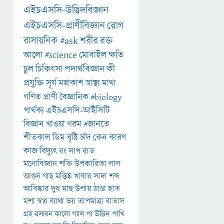
এইচএসসি-উদ্ভিদবিজ্ঞান
এইচএসসি-প্রাণীবিজ্ঞান
রোগ
রাসায়নিক
#ask
শরীর
রক্ত
আলো
#science
মোবাইল
ক্ষতি
চুল
চিকিৎসা
পদার্থবিজ্ঞান
কী
প্রযুক্তি
সূর্য
মহাকাশ
স্বাস্থ্য
মাথা
গণিত
প্রাণী
বৈজ্ঞানিক
#biology
পার্থক্য
এইচএসসি-আইসিটি
বিজ্ঞান
খাওয়া
গরম
#জানতে
শীতকাল
ডিম
বৃষ্টি
চাঁদ
কেন
কারণ
কাজ
বিদ্যুৎ
রং
সাপ
রাত
মনোবিজ্ঞান
শক্তি
উপকারিতা
লাল
আগুন
গাছ
মস্তিষ্ক
খাবার
সাদা
শব্দ
আবিষ্কার
দুধ
মাছ
উপায়
ঠাণ্ডা
হাত
মশা
স্বপ্ন
ব্যাথা
ভয়
তাপমাত্রা
বাতাস
গ্রহ
রসায়ন
কালো
গ্যাস
পা
উদ্ভিদ
পাখি