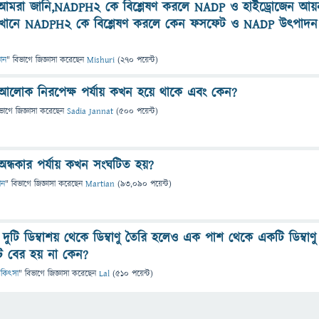
তু আমরা জানি,NADPH2 কে বিশ্লেষণ করলে NADP ও হাইড্রোজেন আয়
 এখানে NADPH2 কে বিশ্লেষণ করলে কেন ফসফেট ও NADP উত্পাদন
ঞান
" বিভাগে
জিজ্ঞাসা
করেছেন
Mishuri
(
270
পয়েন্ট)
 আলোক নিরপেক্ষ পর্যায় কখন হয়ে থাকে এবং কেন?
ভাগে
জিজ্ঞাসা
করেছেন
Sadia Jannat
(
500
পয়েন্ট)
ন্ধকার পর্যায় কখন সংঘটিত হয়?
ান
" বিভাগে
জিজ্ঞাসা
করেছেন
Martian
(
93,090
পয়েন্ট)
 দুটি ডিম্বাশয় থেকে ডিম্বাণু তৈরি হলেও এক পাশ থেকে একটি ডিম্বাণু
ি বের হয় না কেন?
 চিকিৎসা
" বিভাগে
জিজ্ঞাসা
করেছেন
Lal
(
510
পয়েন্ট)