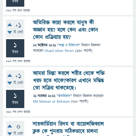
উত্তর
532
বার দেখা হয়েছে
অতিরিক্ত কান্না করলে মানুষ কী
+1
অজ্ঞান হয়? হলে কেন এবং কোন
টি ভোট
কোন প্রক্রিয়ায় হয়?
1
12 অক্টোবর 2021
"
স্বাস্থ্য ও চিকিৎসা
" বিভাগে
জিজ্ঞাসা
করেছেন
Shakil Khan Ferari
(
130
পয়েন্ট)
উত্তর
893
বার দেখা হয়েছে
আমরা চিন্তা করলে শরীর থেকে শক্তি
+1
খরচ হতে থাকে?কারণ এখানে মস্তিষ্ক
টি ভোট
তো সক্রিয় থাকতেছে।
1
21 নভেম্বর 2022
"
জীববিজ্ঞান
" বিভাগে
জিজ্ঞাসা
করেছেন
Md Mamun ur Rahman
(
610
পয়েন্ট)
উত্তর
398
বার দেখা হয়েছে
সারকার্ডিয়ান রিদম বা বায়োলজিক্যাল
0
ক্লক কে পুনরায় সঠিকভাবে চালনা
টি ভোট