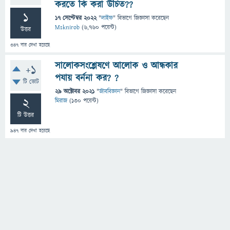
করতে কি করা উচিত??
1
17 সেপ্টেম্বর 2022
"
লাইফ
" বিভাগে
জিজ্ঞাসা
করেছেন
Msknirob
(
6,760
পয়েন্ট)
উত্তর
347
বার দেখা হয়েছে
সালোকসংশ্লেষণে আলোক ও আন্ধকার
+1
পযায় বর্ননা কর? ?
টি ভোট
29 অক্টোবর 2021
"
জীববিজ্ঞান
" বিভাগে
জিজ্ঞাসা
করেছেন
2
মিরাজ
(
130
পয়েন্ট)
টি উত্তর
947
বার দেখা হয়েছে