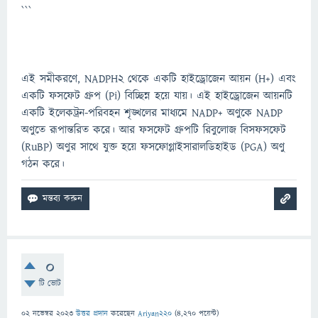
```
এই সমীকরণে, NADPH2 থেকে একটি হাইড্রোজেন আয়ন (H+) এবং
একটি ফসফেট গ্রুপ (Pi) বিচ্ছিন্ন হয়ে যায়। এই হাইড্রোজেন আয়নটি
একটি ইলেকট্রন-পরিবহন শৃঙ্খলের মাধ্যমে NADP+ অণুকে NADP
অণুতে রূপান্তরিত করে। আর ফসফেট গ্রুপটি রিবুলোজ বিসফসফেট
(RuBP) অণুর সাথে যুক্ত হয়ে ফসফোগ্লাইসারালডিহাইড (PGA) অণু
গঠন করে।
0
টি ভোট
02 নভেম্বর 2023
উত্তর প্রদান
করেছেন
Ariyan220
(
4,270
পয়েন্ট)