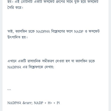
হয়। এই প্রোটনটি একটি ফসফেট গ্রুপের সাথে যুক্ত হয়ে ফসফেট
তৈরি করে।
তাই, ক্যালভিন চক্রে NADPH2 বিশ্লেষণের ফলে NADP ও ফসফেট
উৎপাদিত হয়।
এখানে একটি রাসায়নিক সমীকরণ দেওয়া হল যা ক্যালভিন চক্রে
NADPH2 এর বিশ্লেষণকে দেখায়:
```
NADPH2 &rarr; NADP + H+ + Pi