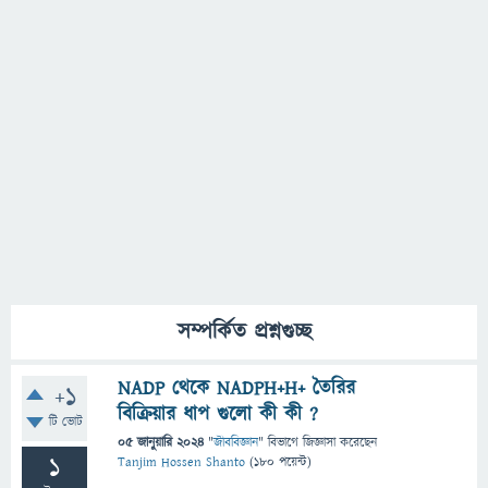
সম্পর্কিত প্রশ্নগুচ্ছ
NADP থেকে NADPH+H+ তৈরির
+1
বিক্রিয়ার ধাপ গুলো কী কী ?
টি ভোট
05 জানুয়ারি 2024
"
জীববিজ্ঞান
" বিভাগে
জিজ্ঞাসা
করেছেন
1
Tanjim Hossen Shanto
(
180
পয়েন্ট)