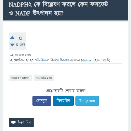
NADPH2 কে বিশ্লেষণ করলে কেন ফসফেট
ও NADP উত্পাদন হয়?
0
টি ভোট
402
বার দেখা হয়েছে
02 সেপ্টেম্বর 2023
"
জীববিজ্ঞান
" বিভাগে
জিজ্ঞাসা
করেছেন
Mishuri
(
270
পয়েন্ট)
সালোকসংশ্লেষণ
বায়োলজিক্যাল
প্রশ্নোত্তরটি শেয়ার করুন
ফেসবুক
লিঙ্কইডিন
Telegram