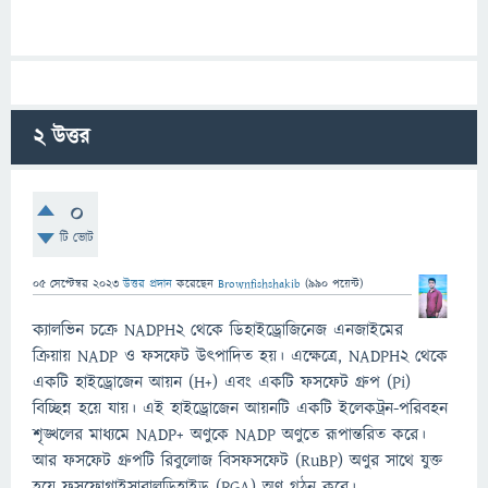
2
উত্তর
0
টি ভোট
05 সেপ্টেম্বর 2023
উত্তর প্রদান
করেছেন
Brownfishshakib
(
990
পয়েন্ট)
ক্যালভিন চক্রে NADPH2 থেকে ডিহাইড্রোজিনেজ এনজাইমের
ক্রিয়ায় NADP ও ফসফেট উত্পাদিত হয়। এক্ষেত্রে, NADPH2 থেকে
একটি হাইড্রোজেন আয়ন (H+) এবং একটি ফসফেট গ্রুপ (Pi)
বিচ্ছিন্ন হয়ে যায়। এই হাইড্রোজেন আয়নটি একটি ইলেকট্রন-পরিবহন
শৃঙ্খলের মাধ্যমে NADP+ অণুকে NADP অণুতে রূপান্তরিত করে।
আর ফসফেট গ্রুপটি রিবুলোজ বিসফসফেট (RuBP) অণুর সাথে যুক্ত
হয়ে ফসফোগ্লাইসারালডিহাইড (PGA) অণু গঠন করে।