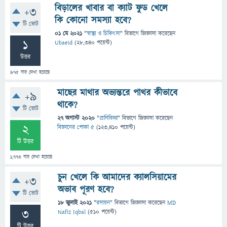
বিড়ালের খাবার বা ক্যাট ফুড খেলে
+3
কি কোনো সমস্যা হবে?
টি ভোট
01 মে 2021
"
স্বাস্থ্য ও চিকিৎসা
" বিভাগে
জিজ্ঞাসা
করেছেন
1
Ubaeid
(
28,340
পয়েন্ট)
উত্তর
975
বার দেখা হয়েছে
মাছের মাথার অভ্যন্তরে পাথর কীভাবে
+9
থাকে?
টি ভোট
27 অগাস্ট 2020
"
প্রাণিবিদ্যা
" বিভাগে
জিজ্ঞাসা
করেছেন
2
বিজ্ঞানের পোকা ৫
(
123,410
পয়েন্ট)
টি উত্তর
1,773
বার দেখা হয়েছে
চুন খেলে কি আমাদের ক্যালসিয়ামের
+3
অভাব পূরণ হবে?
টি ভোট
18 জুলাই 2021
"
রসায়ন
" বিভাগে
জিজ্ঞাসা
করেছেন
MD
3
Nafiz Iqbal
(
510
পয়েন্ট)
টি উত্তর