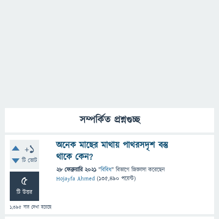
সম্পর্কিত প্রশ্নগুচ্ছ
অনেক মাছের মাথায় পাথরসদৃশ বস্তু
+1
থাকে কেন?
টি ভোট
28 ফেব্রুয়ারি 2021
"
বিবিধ
" বিভাগে
জিজ্ঞাসা
করেছেন
5
Hojayfa Ahmed
(
135,490
পয়েন্ট)
টি উত্তর
1,395
বার দেখা হয়েছে