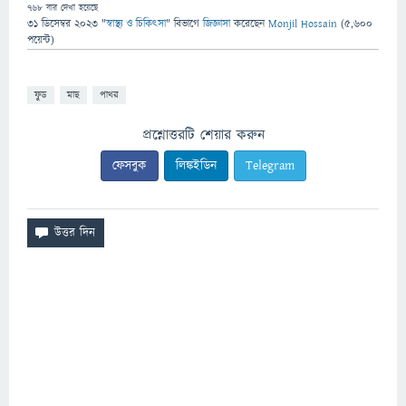
768
বার দেখা হয়েছে
31 ডিসেম্বর 2023
"
স্বাস্থ্য ও চিকিৎসা
" বিভাগে
জিজ্ঞাসা
করেছেন
Monjil Hossain
(
5,600
পয়েন্ট)
ফুড
মাছ
পাথর
প্রশ্নোত্তরটি শেয়ার করুন
ফেসবুক
লিঙ্কইডিন
Telegram