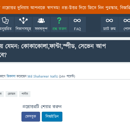
তির প্রশ্নোত্তর দুনিয়ায় আপনাকে স্বাগতম! প্রশ্ন-উত্তর দিয়ে জিতে নিন পুরস্কার, বিস্ত
অনুত্তরিত
বিভাগসমূহ
সদস্যবৃন্দ
প্রশ্ন করুন
FAQ
চ্যাট রুম
পো
য় যেমন: কোকাকোলা,ফান্টা,স্পীড, সেভেন আপ
বে?
িভাগে
জিজ্ঞাসা
করেছেন
Md Shaharear Nafiz
(
120
পয়েন্ট)
া
কোমল
পানীয়
প্রশ্নোত্তরটি শেয়ার করুন
ফেসবুক
লিঙ্কইডিন