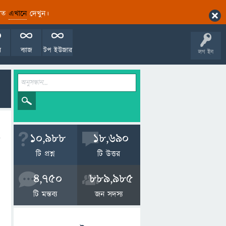
ারিত
এখানে
দেখুন।
ল
ব্যাজ
টপ ইউজার
লগ ইন
10,988
18,690
টি প্রশ্ন
টি উত্তর
4,750
889,985
টি মন্তব্য
জন সদস্য