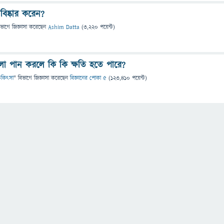
ষ্কার করেন?
িভাগে
জিজ্ঞাসা
করেছেন
Ashim Datta
(
3,220
পয়েন্ট)
লা পান করলে কি কি ক্ষতি হতে পারে?
 চিকিৎসা
" বিভাগে
জিজ্ঞাসা
করেছেন
বিজ্ঞানের পোকা ৫
(
123,410
পয়েন্ট)