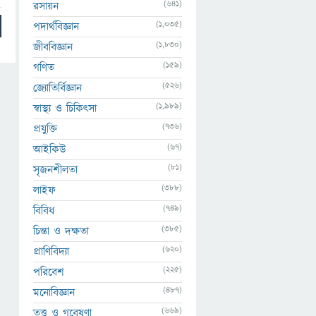
(641)
রসায়ন
(1,035)
পদার্থবিজ্ঞান
(1,830)
জীববিজ্ঞান
(159)
গণিত
(526)
জ্যোতির্বিজ্ঞান
(1,989)
স্বাস্থ্য ও চিকিৎসা
(736)
প্রযুক্তি
(67)
আইকিউ
(81)
সৃজনশীলতা
(388)
লাইফ
(749)
বিবিধ
(385)
চিন্তা ও দক্ষতা
(620)
প্রাণিবিদ্যা
(225)
পরিবেশ
(487)
মনোবিজ্ঞান
(669)
তত্ত্ব ও গবেষণা