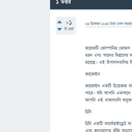
1
উত্তর
+1
09 ডিসেম্বর 2023
উত্তর প্রদান
করে
টি ভোট
কয়েকটি কোম্পানির কোমল প
ধরন এবং তাদের মিশ্রণের অন
রয়েছে। এই উপাদানগুলির মি
ক্যাফেইন
ক্যাফেইন একটি উত্তেজক যা 
পারে। যদি আপনি একসাথে ব
আপনি এই প্রভাবগুলি অনু
চিনি
চিনি একটি কার্বোহাইড্রেট য
এবং হৃদরোগের ঝুঁকি বাড়