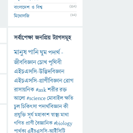
(112)
বাংলাদেশ ও বিশ্ব
(62)
মিথোলজি
সর্বাপেক্ষা জনপ্রিয় ট্যাগসমূহ
মানুষ
পানি
ঘুম
পদার্থ
-
জীববিজ্ঞান
চোখ
পৃথিবী
এইচএসসি-উদ্ভিদবিজ্ঞান
এইচএসসি-প্রাণীবিজ্ঞান
রোগ
রাসায়নিক
#ask
শরীর
রক্ত
আলো
#science
মোবাইল
ক্ষতি
চুল
চিকিৎসা
পদার্থবিজ্ঞান
কী
প্রযুক্তি
সূর্য
মহাকাশ
স্বাস্থ্য
মাথা
গণিত
প্রাণী
বৈজ্ঞানিক
#biology
পার্থক্য
এইচএসসি-আইসিটি