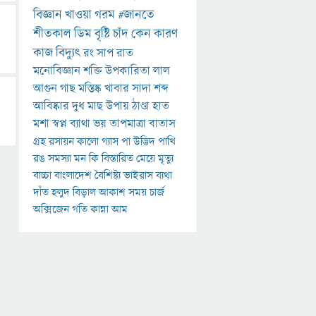
বিজ্ঞান
খাওয়া
গরম
#জানতে
শীতকাল
ডিম
বৃষ্টি
চাঁদ
কেন
কারণ
কাজ
বিদ্যুৎ
রং
সাপ
রাত
মনোবিজ্ঞান
শক্তি
উপকারিতা
লাল
আগুন
গাছ
মস্তিষ্ক
খাবার
সাদা
শব্দ
আবিষ্কার
দুধ
মাছ
উপায়
ঠাণ্ডা
হাত
মশা
স্বপ্ন
ব্যাথা
ভয়
তাপমাত্রা
বাতাস
গ্রহ
রসায়ন
কালো
গ্যাস
পা
উদ্ভিদ
পাখি
রঙ
সমস্যা
মন
কি
বিস্তারিত
মেয়ে
মৃত্যু
বাচ্চা
বাংলাদেশ
বৈশিষ্ট্য
ভাইরাস
ব্যথা
দাঁত
হলুদ
বিড়াল
আকাশ
সময়
চার্জ
অক্সিজেন
গতি
কান্না
আম