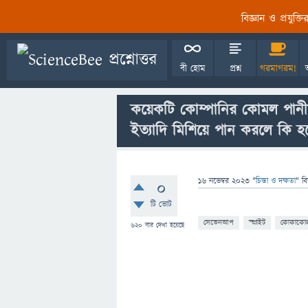
বিজ্ঞান ও প্রযুক্
বী হোম
প্রশ্ন
গরমাগরম!
কয়েকটি কোম্পানির কোমল পানী
ইত্যাদি মিশিয়ে পান করলে কি হ
16 নভেম্বর 2023
"
চিন্তা ও দক্ষতা
" ব
0
টি ভোট
সেভেনআপ
স্প্রাইট
কোকাকোল
620
বার দেখা হয়েছে