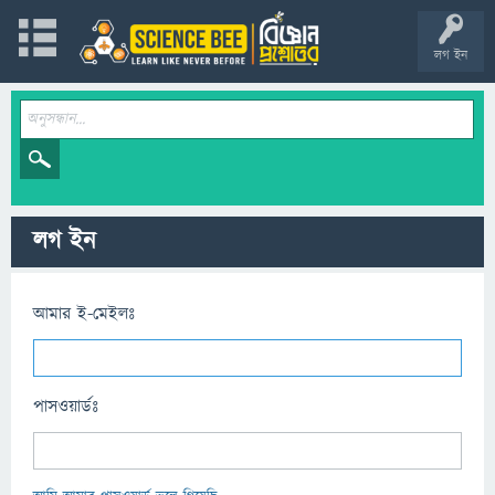
লগ ইন
লগ ইন
আমার ই-মেইলঃ
পাসওয়ার্ডঃ