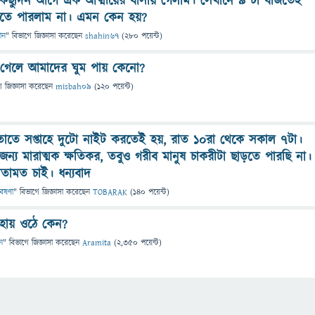
িছুদিন আগে এক আত্মীয়ের বাসায় গেলাম। সেখানে ৯ টা বাজতেই
কতে পারলাম না। এমন কেন হয়?
ান
" বিভাগে
জিজ্ঞাসা
করেছেন
shahin67
(
280
পয়েন্ট)
ছে গেলে আমাদের ঘুম পায় কেনো?
ে
জিজ্ঞাসা
করেছেন
misbah09
(
120
পয়েন্ট)
াতে সপ্তাহে দুটো নাইট করতেই হয়, রাত ১০রা থেকে সকাল ৭টা।
ন্য মারাত্মক ক্ষতিকর, তবুও গরীব মানুষ চাকরীটা ছাড়তে পারছি না।
 মতামত চাই। ধন্যবাদ
বেষণা
" বিভাগে
জিজ্ঞাসা
করেছেন
TOBARAK
(
140
পয়েন্ট)
 হায় ওঠে কেন?
ন
" বিভাগে
জিজ্ঞাসা
করেছেন
Aramita
(
2,350
পয়েন্ট)