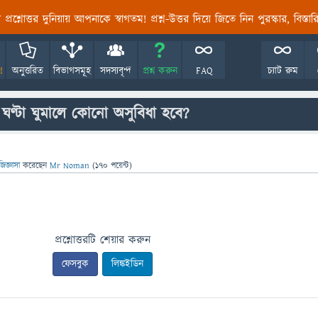
তির প্রশ্নোত্তর দুনিয়ায় আপনাকে স্বাগতম! প্রশ্ন-উত্তর দিয়ে জিতে নিন পুরস্কার, বিস্ত
!
অনুত্তরিত
বিভাগসমূহ
সদস্যবৃন্দ
প্রশ্ন করুন
FAQ
চ্যাট রুম
 ঘণ্টা ঘুমালে কোনো অসুবিধা হবে?
জিজ্ঞাসা
করেছেন
Mr Noman
(
170
পয়েন্ট)
প্রশ্নোত্তরটি শেয়ার করুন
ফেসবুক
লিঙ্কইডিন