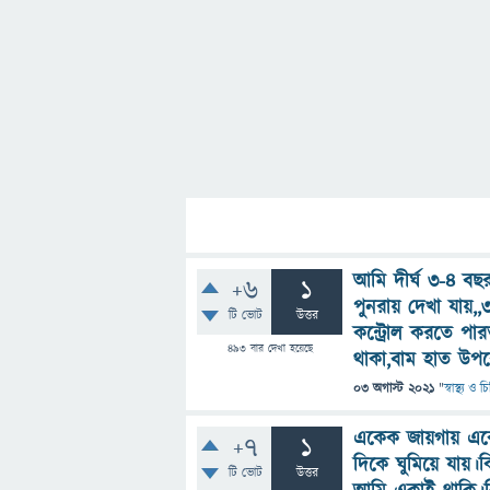
আমি দীর্ঘ ৩-৪ বছ
+6
1
পুনরায় দেখা যায়,
টি ভোট
উত্তর
কন্ট্রোল করতে পা
493
বার দেখা হয়েছে
থাকা,বাম হাত উপর
03 অগাস্ট 2021
"
স্বাস্থ্য ও 
একেক জায়গায় এক
+7
1
দিকে ঘুমিয়ে যায়।
টি ভোট
উত্তর