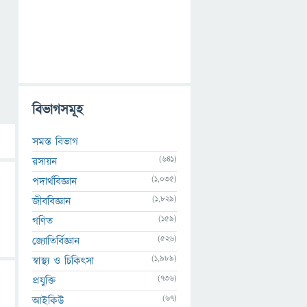
বিভাগসমূহ
সমস্ত বিভাগ
(641)
রসায়ন
(1,035)
পদার্থবিজ্ঞান
(1,829)
জীববিজ্ঞান
(159)
গণিত
(526)
জ্যোতির্বিজ্ঞান
(1,989)
স্বাস্থ্য ও চিকিৎসা
(736)
প্রযুক্তি
(67)
আইকিউ