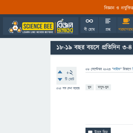
বিজ্ঞান ও প্রযুক্
বী হোম
প্রশ্ন
গরমাগরম
১৮-1৯ বছর বয়সে প্রতিদিন ৩-৪
08 সেপ্টেম্বর 2023
"
লাইফ
" বিভাগে
+2
টি ভোট
ঘুম
মানুষ-ঘুম
525
বার দেখা হয়েছে