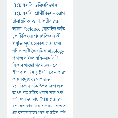
এইচএসসি-উদ্ভিদবিজ্ঞান
এইচএসসি-প্রাণীবিজ্ঞান
রোগ
রাসায়নিক
#ask
শরীর
রক্ত
আলো
#science
মোবাইল
ক্ষতি
চুল
চিকিৎসা
পদার্থবিজ্ঞান
কী
প্রযুক্তি
সূর্য
মহাকাশ
স্বাস্থ্য
মাথা
গণিত
প্রাণী
বৈজ্ঞানিক
#biology
পার্থক্য
এইচএসসি-আইসিটি
বিজ্ঞান
খাওয়া
গরম
#জানতে
শীতকাল
ডিম
বৃষ্টি
চাঁদ
কেন
কারণ
কাজ
বিদ্যুৎ
রং
সাপ
রাত
মনোবিজ্ঞান
শক্তি
উপকারিতা
লাল
আগুন
গাছ
মস্তিষ্ক
খাবার
সাদা
শব্দ
আবিষ্কার
দুধ
মাছ
উপায়
ঠাণ্ডা
হাত
মশা
স্বপ্ন
ব্যাথা
ভয়
তাপমাত্রা
বাতাস
গ্রহ
রসায়ন
কালো
গ্যাস
পা
উদ্ভিদ
পাখি