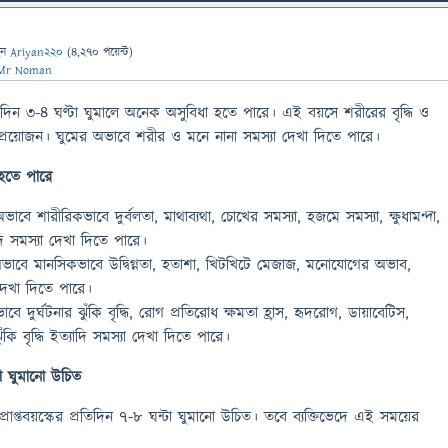
েন
Ariyan220
(
4,270
পয়েন্ট)
Mr Noman
রতিদিন ৩-৪ ঘণ্টা ঘুমালে অনেক অসুবিধা হতে পারে। এই বয়সে শরীরের বৃদ্ধি ও
ের প্রয়োজন। ঘুমের অভাবে শরীর ও মনে নানা সমস্যা দেখা দিতে পারে।
হতে পারে
াবে শারীরিকভাবে দুর্বলতা, মাথাব্যথা, চোখের সমস্যা, হজমে সমস্যা, ক্ষুধামন্দা,
াদি সমস্যা দেখা দিতে পারে।
ভাবে মানসিকভাবে উদ্বিগ্নতা, হতাশা, খিটখিটে মেজাজ, মনোযোগের অভাব,
া দেখা দিতে পারে।
ে দুর্ঘটনার ঝুঁকি বৃদ্ধি, রোগ প্রতিরোধ ক্ষমতা হ্রাস, হৃদরোগ, ডায়াবেটিস,
ুঁকি বৃদ্ধি ইত্যাদি সমস্যা দেখা দিতে পারে।
া ঘুমানো উচিত
প্তবয়স্কের প্রতিদিন ৭-৮ ঘন্টা ঘুমানো উচিত। তবে ব্যক্তিভেদে এই সময়ের