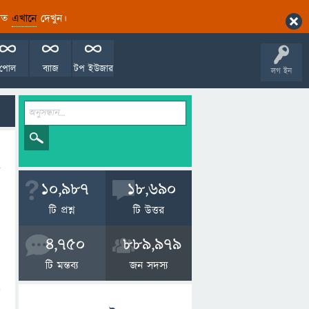
ারিত
এখানে
দেখুন।
পোল
ব্যাজ
টপ ইউজার
লগ ইন
10,987
18,690
টি প্রশ্ন
টি উত্তর
4,750
889,979
টি মন্তব্য
জন সদস্য