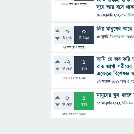
আমি একাই থাকি।ক
1,362
বার দেখা হয়েছে
ঘুমে আর বসে থা
19 ফেব্রুয়ারি 2021
"
মনোবিজ্ঞ
প্রিয় মানুষের কা
0
0
18 জুলাই
"
মনোবিজ্ঞান
" বিভাগ
টি ভোট
টি উত্তর
24
বার দেখা হয়েছে
আমি যে জব করি ত
+2
1
রাত জাগা শরীরের জ
টি ভোট
উত্তর
এক্ষেত্রে বিশেষজ্ঞ
617
বার দেখা হয়েছে
02 অগাস্ট 2022
"
তত্ত্ব ও গ
মানুষের ঘুম ধরলে
0
1
05 জানুয়ারি 2022
"
জীববিজ্ঞা
টি ভোট
উত্তর
602
বার দেখা হয়েছে