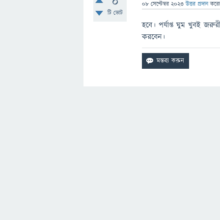
0
08 সেপ্টেম্বর 2023
উত্তর প্রদান
করে
টি ভোট
হবে। পর্যাপ্ত ঘুম খুবই জরু
করবেন।