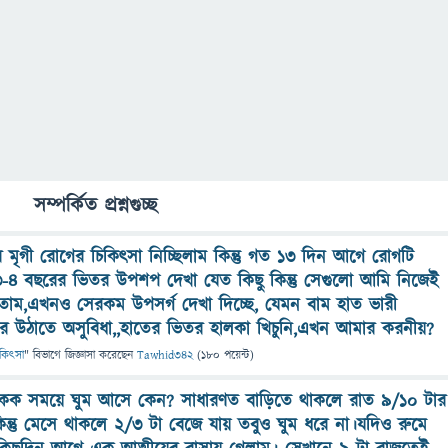
সম্পর্কিত প্রশ্নগুচ্ছ
র মৃগী রোগের চিকিৎসা নিচ্ছিলাম কিন্তু গত ১৩ দিন আগে রোগটি
,৩-৪ বছরের ভিতর উপশপ দেখা যেত কিছু কিন্তু সেগুলো আমি নিজেই
রতাম,এখনও সেরকম উপসর্গ দেখা দিচ্ছে, যেমন বাম হাত ভারী
ে উঠাতে অসুবিধা,,হাতের ভিতর হালকা খিচুনি,এখন আমার করনীয়?
চিকিৎসা
" বিভাগে
জিজ্ঞাসা
করেছেন
Tawhid342
(
180
পয়েন্ট)
েক সময়ে ঘুম আসে কেন? সাধারণত বাড়িতে থাকলে রাত ৯/১০ টার
কিন্তু মেসে থাকলে ২/৩ টা বেজে যায় তবুও ঘুম ধরে না।যদিও রুমে