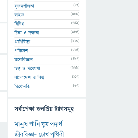
(81)
সৃজনশীলতা
(388)
লাইফ
(749)
বিবিধ
(385)
চিন্তা ও দক্ষতা
(620)
প্রাণিবিদ্যা
(225)
পরিবেশ
(487)
মনোবিজ্ঞান
(669)
তত্ত্ব ও গবেষণা
(112)
বাংলাদেশ ও বিশ্ব
(62)
মিথোলজি
সর্বাপেক্ষা জনপ্রিয় ট্যাগসমূহ
মানুষ
পানি
ঘুম
পদার্থ
-
জীববিজ্ঞান
চোখ
পৃথিবী