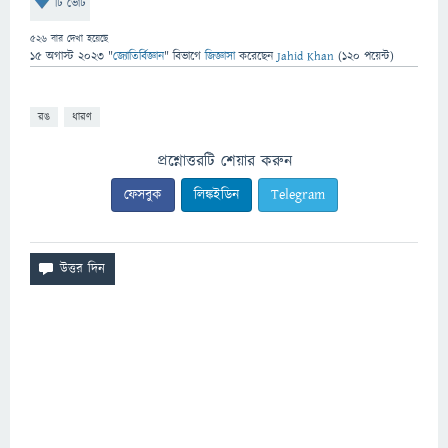
টি ভোট
526
বার দেখা হয়েছে
15 অগাস্ট 2023
"
জ্যোতির্বিজ্ঞান
" বিভাগে
জিজ্ঞাসা
করেছেন
Jahid Khan
(
120
পয়েন্ট)
রঙ
ধারণ
প্রশ্নোত্তরটি শেয়ার করুন
ফেসবুক
লিঙ্কইডিন
Telegram