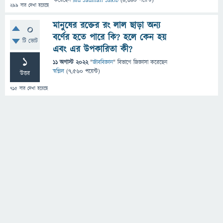
করেছেন
Md Sadman Sakib
(
4,640
পয়েন্ট)
299
বার দেখা হয়েছে
মানুষের রক্তের রং লাল ছাড়া অন্য
0
বর্ণের হতে পারে কি? হলে কেন হয়
টি ভোট
এবং এর উপকারিতা কী?
1
11 অগাস্ট 2022
"
জীববিজ্ঞান
" বিভাগে
জিজ্ঞাসা
করেছেন
স্বপ্নিল
(
7,560
পয়েন্ট)
উত্তর
715
বার দেখা হয়েছে