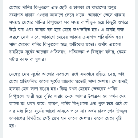
মেঘের পানির বিন্দুগুলো এত ছোট ও হালকা যে বাতাসের অণুর
ক্রমাগত ধাক্কায় এগুলো আকাশে ভেসে থাকে। আকাশে ভেসে থাকার
সময়ও মেঘের পানির বিন্দুগুলো সব সময় বাষ্পীভূত হয়ে কিছুটা ওপরে
উঠে যায় এবং আবার ঘন হয়ে মেঘে রূপান্তরিত হয়। এ জন্যই লক্ষ
করলে দেখা যাবে, আকাশে মেঘের আকার ক্রমাগত পরিবর্তিত হয়।
সাদা মেঘের পানির বিন্দুগুলো স্বচ্ছ স্ফটিকের মতো। অর্থাৎ এগুলো
চারদিকে সূর্যের আলোর প্রতিসরণ, প্রতিফলন ও বিচ্ছুরণ ঘটায়, যেমন
ঘটায় বরফ বা তুষার।
যেহেতু মেঘ সূর্যের আলোর সবগুলো রংই সমভাবে ছড়িয়ে দেয়, তাই
মেঘে প্রতিফলিত আলো সূর্যের আলোর মতোই সাদা দেখায়। সে জন্যই
হালকা মেঘ সাদা রঙের হয়। কিন্তু যখন মেঘের ভেতরের পানির
বিন্দুগুলো ভারী হয়ে বৃষ্টির ধারায় নেমে আসার উপক্রম হয় তখন মেঘ
কালো রং ধারণ করে। কারণ, পানির বিন্দুগুলো এত পুরু হয়ে ওঠে যে
এর মধ্য দিয়ে সূর্যের আলো আসতে পারে না। তখন চারপাশের উজ্জ্বল
আকাশের বিপরীতে সেই মেঘ ঘন কালো দেখায়। কালো মেঘে বৃষ্টি
হয়।