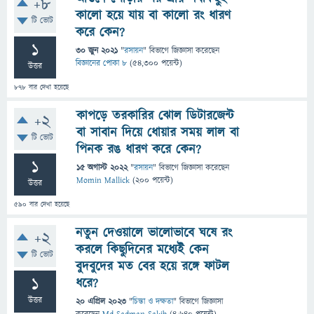
+8
কালো হয়ে যায় বা কালো রং ধারণ
টি ভোট
করে কেন?
1
30 জুন 2021
"
রসায়ন
" বিভাগে
জিজ্ঞাসা
করেছেন
বিজ্ঞানের পোকা ৮
(
54,300
পয়েন্ট)
উত্তর
878
বার দেখা হয়েছে
কাপড়ে তরকারির ঝোল ডিটারজেন্ট
+2
বা সাবান দিয়ে ধোয়ার সময় লাল বা
টি ভোট
পিনক রঙ ধারণ করে কেন?
1
15 অগাস্ট 2022
"
রসায়ন
" বিভাগে
জিজ্ঞাসা
করেছেন
Momin Mallick
(
200
পয়েন্ট)
উত্তর
590
বার দেখা হয়েছে
নতুন দেওয়ালে ভালোভাবে ঘষে রং
+2
করলে কিছুদিনের মধ্যেই কেন
টি ভোট
বুদবুদের মত বের হয়ে রঙ্গে ফাটল
1
ধরে?
উত্তর
20 এপ্রিল 2023
"
চিন্তা ও দক্ষতা
" বিভাগে
জিজ্ঞাসা