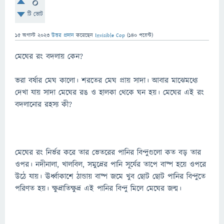
0
টি ভোট
15 অগাস্ট 2023
উত্তর প্রদান
করেছেন
Invisible Cop
(
140
পয়েন্ট)
মেঘের রং বদলায় কেন?
ভরা বর্ষার মেঘ কালো। শরতের মেঘ প্রায় সাদা। আবার মাঝেমধ্যে
দেখা যায় সাদা মেঘের রঙ ও হালকা থেকে ঘন হয়। মেঘের এই রং
বদলানোর রহস্য কী?
মেঘের রং নির্ভর করে তার ভেতরের পানির বিন্দুগুলো কত বড় তার
ওপর। নদীনালা, খালবিল, সমুদ্রের পানি সূর্যের তাপে বাষ্প হয়ে ওপরে
উঠে যায়। ঊর্ধ্বাকাশে ঠান্ডায় বাষ্প জমে খুব ছোট ছোট পানির বিন্দুতে
পরিণত হয়। ক্ষুদ্রাতিক্ষুদ্র এই পানির বিন্দু মিলে মেঘের জন্ম।