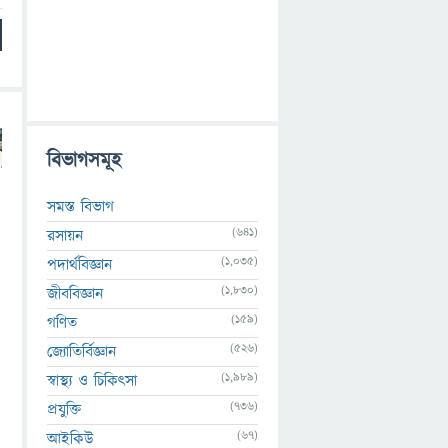
বিভাগসমূহ
সমস্ত বিভাগ
(641)
রসায়ন
(1,035)
পদার্থবিজ্ঞান
(1,830)
জীববিজ্ঞান
(159)
গণিত
(526)
জ্যোতির্বিজ্ঞান
(1,989)
স্বাস্থ্য ও চিকিৎসা
(736)
প্রযুক্তি
(67)
আইকিউ