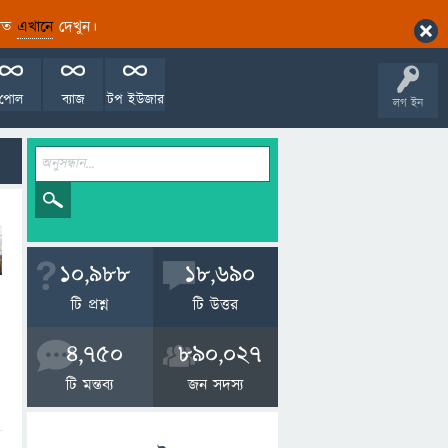
ারিত
এখানে
দেখুন।
পোল
ব্যাজ
টপ ইউজার
লগ ইন
10,988
18,690
টি প্রশ্ন
টি উত্তর
4,750
890,027
টি মন্তব্য
জন সদস্য