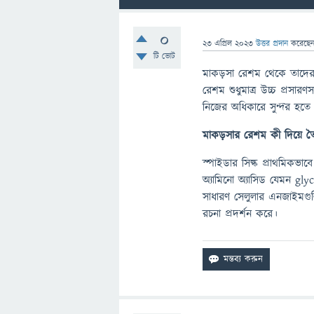
0
23 এপ্রিল 2023
উত্তর প্রদান
করেছে
টি ভোট
মাকড়সা রেশম থেকে তাদের 
রেশম শুধুমাত্র উচ্চ প্রসারণ
নিজের অধিকারে সুন্দর হত
মাকড়সার
রেশম
কী
দিয়ে
ত
স্পাইডার সিল্ক প্রাথমিকভা
অ্যামিনো অ্যাসিড যেমন gly
সাধারণ সেলুলার এনজাইমগুলির 
রচনা প্রদর্শন করে।