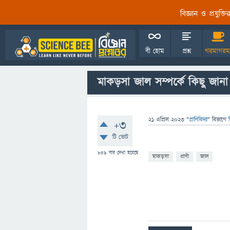
বিজ্ঞান ও প্রযুক্
বী হোম
প্রশ্ন
গরমাগরম
মাকড়সা জাল সম্পর্কে কিছু জা
21 এপ্রিল 2023
"
প্রাণিবিদ্যা
" বিভাগে
+3
টি ভোট
859
বার দেখা হয়েছে
মাকড়সা
প্রাণী
জাল