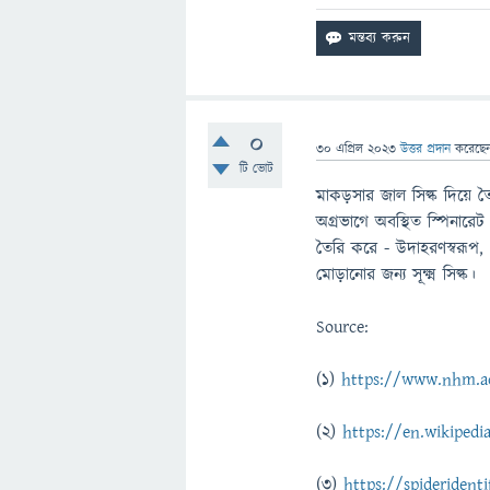
0
30 এপ্রিল 2023
উত্তর প্রদান
করেছে
টি ভোট
মাকড়সার জাল সিল্ক দিয়ে ত
অগ্রভাগে অবস্থিত স্পিনারেট 
তৈরি করে - উদাহরণস্বরূপ, 
মোড়ানোর জন্য সূক্ষ্ম সিল্ক।
Source:
(1)
https://www.nhm.ac
(2)
https://en.wikipedi
(3)
https://spideridenti