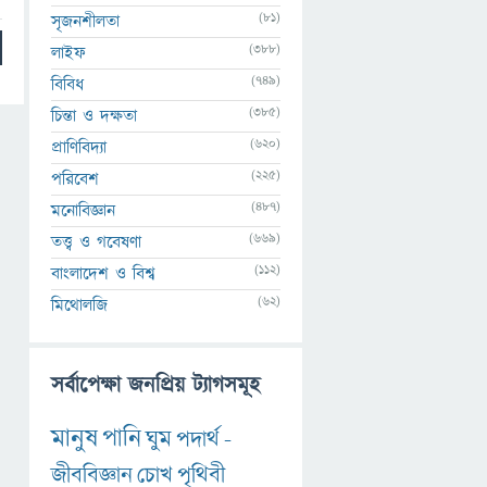
(81)
সৃজনশীলতা
(388)
লাইফ
(749)
বিবিধ
(385)
চিন্তা ও দক্ষতা
(620)
প্রাণিবিদ্যা
(225)
পরিবেশ
(487)
মনোবিজ্ঞান
(669)
তত্ত্ব ও গবেষণা
(112)
বাংলাদেশ ও বিশ্ব
(62)
মিথোলজি
সর্বাপেক্ষা জনপ্রিয় ট্যাগসমূহ
মানুষ
পানি
ঘুম
পদার্থ
-
জীববিজ্ঞান
চোখ
পৃথিবী