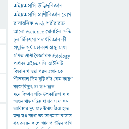
এইচএসসি-উদ্ভিদবিজ্ঞান
এইচএসসি-প্রাণীবিজ্ঞান
রোগ
রাসায়নিক
#ask
শরীর
রক্ত
আলো
#science
মোবাইল
ক্ষতি
চুল
চিকিৎসা
পদার্থবিজ্ঞান
কী
প্রযুক্তি
সূর্য
মহাকাশ
স্বাস্থ্য
মাথা
গণিত
প্রাণী
বৈজ্ঞানিক
#biology
পার্থক্য
এইচএসসি-আইসিটি
বিজ্ঞান
খাওয়া
গরম
#জানতে
শীতকাল
ডিম
বৃষ্টি
চাঁদ
কেন
কারণ
কাজ
বিদ্যুৎ
রং
সাপ
রাত
মনোবিজ্ঞান
শক্তি
উপকারিতা
লাল
আগুন
গাছ
মস্তিষ্ক
খাবার
সাদা
শব্দ
আবিষ্কার
দুধ
মাছ
উপায়
ঠাণ্ডা
হাত
মশা
স্বপ্ন
ব্যাথা
ভয়
তাপমাত্রা
বাতাস
গ্রহ
রসায়ন
কালো
গ্যাস
পা
উদ্ভিদ
পাখি