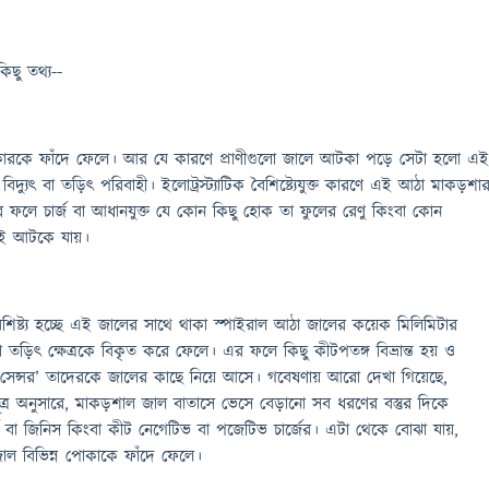
কিছু
তথ্য
--
ারকে ফাঁদে ফেলে। আর যে কারণে প্রাণীগুলো জালে আটকা পড়ে সেটা হলো এ
যুৎ বা তড়িৎ পরিবাহী। ইলোট্রস্ট্যাটিক বৈশিষ্ট্যেযুক্ত কারণে এই আঠা মাকড়শা
ফলে চার্জ বা আধানযুক্ত যে কোন কিছু হোক তা ফুলের রেণু কিংবা কোন
েই আটকে যায়।
ষ্ট্য হচ্ছে এই জালের সাথে থাকা স্পাইরাল আঠা জালের কয়েক মিলিমিটার
যুৎ বা তড়িৎ ক্ষেত্রকে বিকৃত করে ফেলে। এর ফলে কিছু কীটপতঙ্গ বিভ্রান্ত হয় ও
ক সেন্সর’ তাদেরকে জালের কাছে নিয়ে আসে। গবেষণায় আরো দেখা গিয়েছে,
 সূত্র অনুসারে, মাকড়শাল জাল বাতাসে ভেসে বেড়ানো সব ধরণের বস্তুর দিকে
 বা জিনিস কিংবা কীট নেগেটিভ বা পজেটিভ চার্জের। এটা থেকে বোঝা যায়,
ল বিভিন্ন পোকাকে ফাঁদে ফেলে।