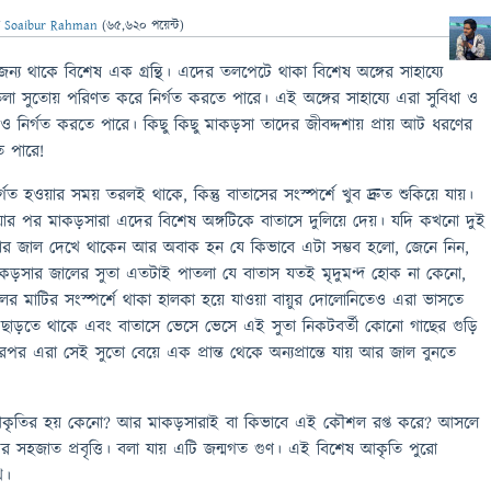
ন
Soaibur Rahman
(
65,620
পয়েন্ট)
্য থাকে বিশেষ এক গ্রন্থি। এদের তলপেটে থাকা বিশেষ অঙ্গের সাহায্যে
 সুতোয় পরিণত করে নির্গত করতে পারে। এই অঙ্গের সাহায্যে এরা সুবিধা ও
 ও নির্গত করতে পারে। কিছু কিছু মাকড়সা তাদের জীবদ্দশায় প্রায় আট ধরণের
ে পারে!
্গত হওয়ার সময় তরলই থাকে, কিন্তু বাতাসের সংস্পর্শে খুব দ্রুত শুকিয়ে যায়।
ওয়ার পর মাকড়সারা এদের বিশেষ অঙ্গটিকে বাতাসে দুলিয়ে দেয়। যদি কখনো দুই
র জাল দেখে থাকেন আর অবাক হন যে কিভাবে এটা সম্ভব হলো, জেনে নিন,
মাকড়সার জালের সুতা এতটাই পাতলা যে বাতাস যতই মৃদুমন্দ হোক না কেনো,
র মাটির সংস্পর্শে থাকা হালকা হয়ে যাওয়া বায়ুর দোলোনিতেও এরা ভাসতে
 ছাড়তে থাকে এবং বাতাসে ভেসে ভেসে এই সুতা নিকটবর্তী কোনো গাছের গুড়ি
র এরা সেই সুতো বেয়ে এক প্রান্ত থেকে অন্যপ্রান্তে যায় আর জাল বুনতে
আকৃতির হয় কেনো? আর মাকড়সারাই বা কিভাবে এই কৌশল রপ্ত করে? আসলে
 সহজাত প্রবৃত্তি। বলা যায় এটি জন্মগত গুণ। এই বিশেষ আকৃতি পুরো
ে।