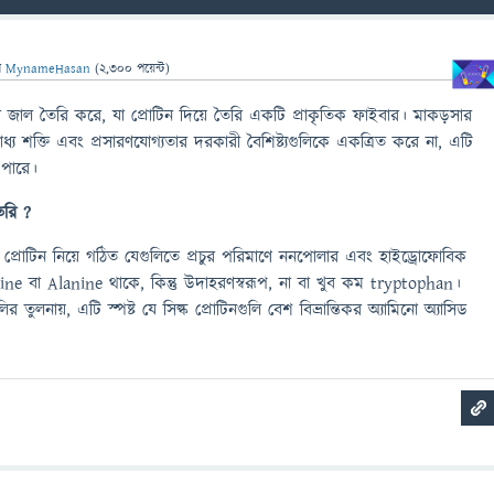
ন
MynameHasan
(
2,300
পয়েন্ট)
জাল তৈরি করে, যা প্রোটিন দিয়ে তৈরি একটি প্রাকৃতিক ফাইবার। মাকড়সার
সাধ্য শক্তি এবং প্রসারণযোগ্যতার দরকারী বৈশিষ্ট্যগুলিকে একত্রিত করে না, এটি
ে পারে।
ৈরি ?
বে প্রোটিন নিয়ে গঠিত যেগুলিতে প্রচুর পরিমাণে ননপোলার এবং হাইড্রোফোবিক
cine বা Alanine থাকে, কিন্তু উদাহরণস্বরূপ, না বা খুব কম tryptophan।
তুলনায়, এটি স্পষ্ট যে সিল্ক প্রোটিনগুলি বেশ বিভ্রান্তিকর অ্যামিনো অ্যাসিড