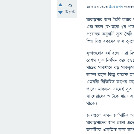
0
24 এপ্রিল 2023
উত্তর প্রদান
করেছে
টি ভোট
মাকড়সার জাল তৈরি করার জন
এরা তরল রেশমকে খুব পাতলা
প্রয়োজন অনুযায়ী সুতা তৈরি
ভিন্ন ভিন্ন রকমের জাল বুনত
সুতাগুলোর ধর্ম হলো এরা নির
রেশম সুতা নির্গমন শুরু হ
গাছের মাঝখানে বড় মাকড়সা
আসল রহস্য কিন্তু বাতাস! 
এমনকি বিকিরিত তাপের ফলে
পারে। মাকড়সা ক্রমেই সুতা
বা দেয়ালের আটকে যায়। এরপ
থাকে।
জালগুলো এমন জ্যামিটিক 
মাকড়সাদের জাল বোনা এদের
জালটিকে একত্রিত করে রাখ