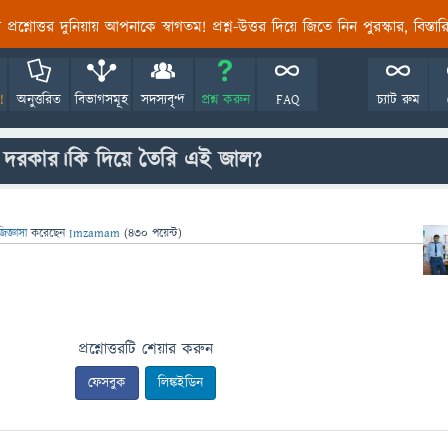
তির প্রশ্নোত্তর দুনিয়ায় আপনাকে স্বাগতম! প্রশ্ন-উত্তর দিয়ে জিতে নিন পুরস্কার, বিস্ত
!
অনুত্তরিত
বিভাগসমূহ
সদস্যবৃন্দ
প্রশ্ন করুন
FAQ
চ্যাট রুম
না দরকার।কি দিয়ে তৈরি এই জাল?
জিজ্ঞাসা
করেছেন
Imzamam
(
430
পয়েন্ট)
প্রশ্নোত্তরটি শেয়ার করুন
ফেসবুক
লিঙ্কইডিন