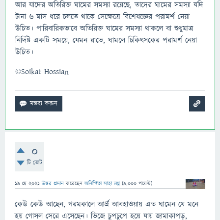
আর যাদের অতিরিক্ত ঘামের সমস্যা রয়েছে, তাদের ঘামের সমস্যা যদি
টানা ৬ মাস ধরে চলতে থাকে সেক্ষেত্রে বিশেষজ্ঞের পরামর্শ নেয়া
উচিত। পারিবারিকভাবে অতিরিক্ত ঘামের সমস্যা থাকলে বা শুধুমাত্র
নির্দিষ্ট একটি সময়ে, যেমন রাতে, ঘামলে চিকিৎসকের পরামর্শ নেয়া
উচিত।
©Soikat Hossian
0
টি ভোট
19 মে 2021
উত্তর প্রদান
করেছেন
অনিন্দিতা সাহা লগ্ন
(
9,000
পয়েন্ট)
কেউ কেউ আছেন, গরমকালে আর্দ্র আবহাওয়ায় এত ঘামেন যে মনে
হয় গোসল সেরে এসেছেন। ভিজে চুপচুপে হয়ে যায় জামাকাপড়,