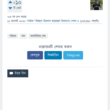
+10
টি ভোট
764
বার দেখা হয়েছে
10 অগাস্ট 2020
"
লাইফ
" বিভাগে
জিজ্ঞাসা
করেছেন
বিজ্ঞানের পোকা ৫
(
123,410
পয়েন্ট)
পরিশ্রম
ঘাম
মাত্রাতিরিক্ত_ঘাম
প্রশ্নোত্তরটি শেয়ার করুন
ফেসবুক
লিঙ্কইডিন
Telegram