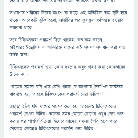
হলেও এটি আসলে শরীরের তাপমাত্রা নিয়ন্ত্রণের একটি উপায়।
সাধারণত শরীরের নিচের অংশে বা ঘাড়ে এই অতিরিক্ত ঘাম সৃষ্টি হয়ে
থাকে। আরেকটি ঝুঁকি হলো, সার্জারির পর ফুসফুস ক্ষতিগ্রস্থ হওয়ার
সম্ভাবনা থাকে।
তবে চিকিৎসকরা পরামর্শ দিয়ে থাকেন, যত কম বয়সে
হাইপারহাইড্রোসিস বা অতিরিক্ত ঘামের এই সমস্যা সমাধান করা যায়
ততই ভাল।
চিকিৎসকের পরামর্শ ছাড়া কোন ধরণের অষুধ গ্রহণ করা কোনভাবেই
উচিত নয়।
"ঘামের সমস্যা যদি এত বেশি থাকে যে আপনার দৈনন্দিন কার্যক্রম
বাধাগ্রস্ত হয়, তাহলে চিকিৎসকের পরামর্শ নেয়া উচিত।"
এছাড়া হঠাৎ যদি ঘামের সমস্যা শুরু হয়, তাহলেও চিকিৎসকের
পরামর্শ নেওয়া উচিত। অনেক সময় কোনো রোগের ওষুধ নেয়া শুরু
করার পর পার্শ্বপ্রতিক্রিয়া হিসেবে ঘামের সমস্যা তৈরি হতে পারে।
সেরকম ক্ষেত্রেও চিকিৎসকের পরার্মশ নেয়া উচিত।"