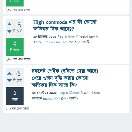
টি উত্তর
1,510
বার দেখা হয়েছে
High commode এর কী কোনো
+7
ক্ষতিকর দিক আছে??
টি ভোট
15 ডিসেম্বর 2020
"
তত্ত্ব ও গবেষণা
" বিভাগে
জিজ্ঞাসা
2
করেছেন
noshin mahee
(
110,340
পয়েন্ট)
টি উত্তর
1,443
বার দেখা হয়েছে
চকলেট শেইক (ছবিতে দেয়া আছে)
+1
খেয়ে ওজন বৃদ্ধি করার কোনো
টি ভোট
ক্ষতিকর দিক আছে কি?
1
08 সেপ্টেম্বর 2022
"
স্বাস্থ্য ও চিকিৎসা
" বিভাগে
জিজ্ঞাসা
করেছেন
mahim333
(
130
পয়েন্ট)
উত্তর
526
বার দেখা হয়েছে