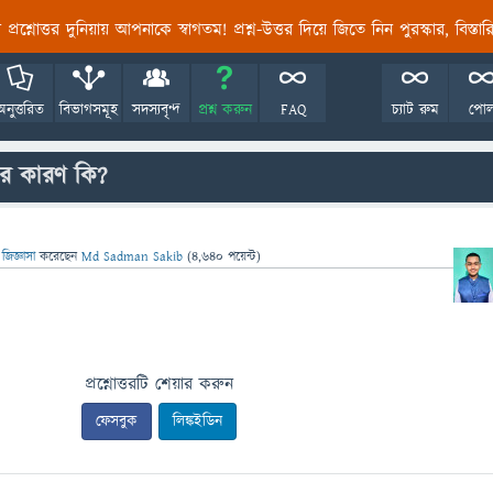
তির প্রশ্নোত্তর দুনিয়ায় আপনাকে স্বাগতম! প্রশ্ন-উত্তর দিয়ে জিতে নিন পুরস্কার, বিস্ত
অনুত্তরিত
বিভাগসমূহ
সদস্যবৃন্দ
প্রশ্ন করুন
FAQ
চ্যাট রুম
পো
র কারণ কি?
জিজ্ঞাসা
করেছেন
Md Sadman Sakib
(
4,640
পয়েন্ট)
প্রশ্নোত্তরটি শেয়ার করুন
ফেসবুক
লিঙ্কইডিন