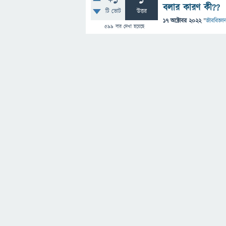
+1
1
বলার কারণ কী??
টি ভোট
উত্তর
17 অক্টোবর 2022
"
জীববিজ্ঞা
599
বার দেখা হয়েছে