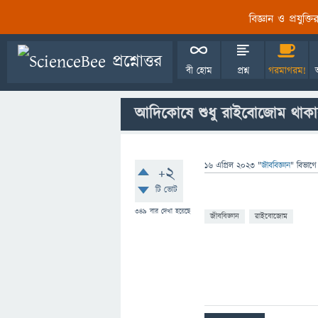
বিজ্ঞান ও প্রযুক্
বী হোম
প্রশ্ন
গরমাগরম!
আদিকোষে শুধু রাইবোজোম থাকা
16 এপ্রিল 2023
"
জীববিজ্ঞান
" বিভাগে
+2
টি ভোট
349
বার দেখা হয়েছে
জীববিজ্ঞান
রাইবোজোম