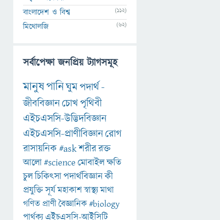
(112)
বাংলাদেশ ও বিশ্ব
(62)
মিথোলজি
সর্বাপেক্ষা জনপ্রিয় ট্যাগসমূহ
মানুষ
পানি
ঘুম
পদার্থ
-
জীববিজ্ঞান
চোখ
পৃথিবী
এইচএসসি-উদ্ভিদবিজ্ঞান
এইচএসসি-প্রাণীবিজ্ঞান
রোগ
রাসায়নিক
#ask
শরীর
রক্ত
আলো
#science
মোবাইল
ক্ষতি
চুল
চিকিৎসা
পদার্থবিজ্ঞান
কী
প্রযুক্তি
সূর্য
মহাকাশ
স্বাস্থ্য
মাথা
গণিত
প্রাণী
বৈজ্ঞানিক
#biology
পার্থক্য
এইচএসসি-আইসিটি