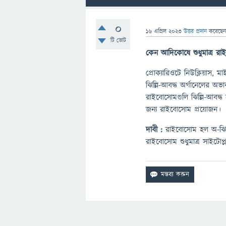
0
16 এপ্রিল 2023
উত্তর প্রদান
করেছে
টি ভোট
কেন
আদিকোষে
শুধুমাত্র
রা
প্রোক্যারিওটে নিউক্লিয়াস, 
ঝিল্লি-আবদ্ধ অর্গানেলের অ
রাইবোসোমগুলি ঝিল্লি-আবদ্ধ 
জন্য রাইবোসোম প্রয়োজন।
দাবী
:
রাইবোসোম হল অ-ঝিল্লি
রাইবোসোম শুধুমাত্র সাইটোপ