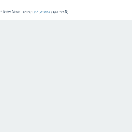
ন
" বিভাগে
জিজ্ঞাসা
করেছেন
Md Munna
(
200
পয়েন্ট)