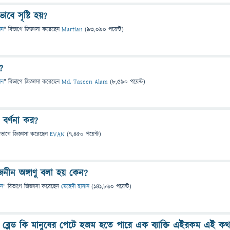
ে সৃষ্টি হয়?
ান
" বিভাগে
জিজ্ঞাসা
করেছেন
Martian
(
93,090
পয়েন্ট)
?
ান
" বিভাগে
জিজ্ঞাসা
করেছেন
Md. Taseen Alam
(
8,590
পয়েন্ট)
বর্ণনা কর?
িভাগে
জিজ্ঞাসা
করেছেন
EVAN
(
7,450
পয়েন্ট)
নীন অঙ্গাণু বলা হয় কেন?
ান
" বিভাগে
জিজ্ঞাসা
করেছেন
মেহেদী হাসান
(
141,860
পয়েন্ট)
 ব্লেড কি মানুষের পেটে হজম হতে পারে এক ব‍্যাক্তি এইরকম এই কথ