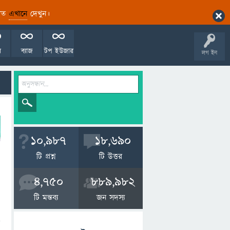
ারিত
এখানে
দেখুন।
ল
ব্যাজ
টপ ইউজার
লগ ইন
10,987
18,690
টি প্রশ্ন
টি উত্তর
4,750
889,982
টি মন্তব্য
জন সদস্য