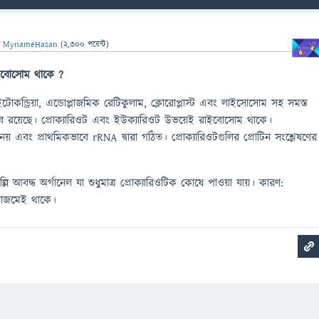
ন
MynameHasan
(
2,300
পয়েন্ট)
ইবোসোম
থাকে ?
মাইটোকন্ড্রিয়া, এন্ডোপ্লাজমিক রেটিকুলাম, ক্লোরোপ্লাস্ট এবং লাইসোসোম সহ সমস্ত
ভাব রয়েছে। প্রোক্যারিওট এবং ইউক্যারিওট উভয়েই রাইবোসোম থাকে।
নয় এবং প্রাথমিকভাবে rRNA দ্বারা গঠিত। প্রোক্যারিওটগুলির প্রোটিন সংশ্লেষণের
 আবদ্ধ অর্গানেল যা শুধুমাত্র প্রোক্যারিওটিক কোষে পাওয়া যায়। কারণ:
্লাজমেই থাকে।