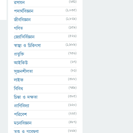
(641)
রসায়ন
(1,035)
পদার্থবিজ্ঞান
(1,829)
জীববিজ্ঞান
(159)
গণিত
(526)
জ্যোতির্বিজ্ঞান
(1,989)
স্বাস্থ্য ও চিকিৎসা
(736)
প্রযুক্তি
(67)
আইকিউ
(81)
সৃজনশীলতা
(388)
লাইফ
(749)
বিবিধ
(385)
চিন্তা ও দক্ষতা
(620)
প্রাণিবিদ্যা
(225)
পরিবেশ
(487)
মনোবিজ্ঞান
(669)
তত্ত্ব ও গবেষণা