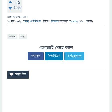
+1
টি ভোট
445
বার দেখা হয়েছে
12 মার্চ 2023
"
স্বাস্থ্য ও চিকিৎসা
" বিভাগে
জিজ্ঞাসা
করেছেন
Tawfiq
(
160
পয়েন্ট)
ব্যায়াম
স্বাস্থ্য
প্রশ্নোত্তরটি শেয়ার করুন
ফেসবুক
লিঙ্কইডিন
Telegram