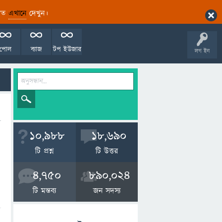
ারিত
এখানে
দেখুন।
পোল
ব্যাজ
টপ ইউজার
লগ ইন
10,988
18,690
টি প্রশ্ন
টি উত্তর
4,750
890,024
টি মন্তব্য
জন সদস্য