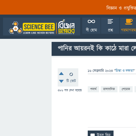
বিজ্ঞান ও প্রযুক্
বী হোম
প্রশ্ন
গরমাগরম
পানির আয়রনই কি কাঠে মারা ল
16 ফেব্রুয়ারি 2023
"
চিন্তা ও দক্ষতা
"
0
টি ভোট
পদার্থ
রাসায়নিক
পেরেক
386
বার দেখা হয়েছে