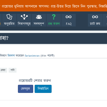
তির প্রশ্নোত্তর দুনিয়ায় আপনাকে স্বাগতম! প্রশ্ন-উত্তর দিয়ে জিতে নিন পুরস্কার, বিস্ত
!
অনুত্তরিত
বিভাগসমূহ
সদস্যবৃন্দ
প্রশ্ন করুন
FAQ
চ্যাট রুম
োহা?
 বিভাগে
জিজ্ঞাসা
করেছেন
farianimran
(
520
পয়েন্ট)
লোহা
পানি
প্রশ্নোত্তরটি শেয়ার করুন
ফেসবুক
লিঙ্কইডিন