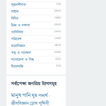
(81)
সৃজনশীলতা
(388)
লাইফ
(749)
বিবিধ
(385)
চিন্তা ও দক্ষতা
(620)
প্রাণিবিদ্যা
(225)
পরিবেশ
(487)
মনোবিজ্ঞান
(669)
তত্ত্ব ও গবেষণা
(112)
বাংলাদেশ ও বিশ্ব
(62)
মিথোলজি
সর্বাপেক্ষা জনপ্রিয় ট্যাগসমূহ
মানুষ
পানি
ঘুম
পদার্থ
-
জীববিজ্ঞান
চোখ
পৃথিবী