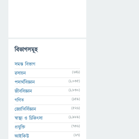
বিভাগসমূহ
সমস্ত বিভাগ
(641)
রসায়ন
(1,035)
পদার্থবিজ্ঞান
(1,830)
জীববিজ্ঞান
(159)
গণিত
(526)
জ্যোতির্বিজ্ঞান
(1,989)
স্বাস্থ্য ও চিকিৎসা
(736)
প্রযুক্তি
(67)
আইকিউ