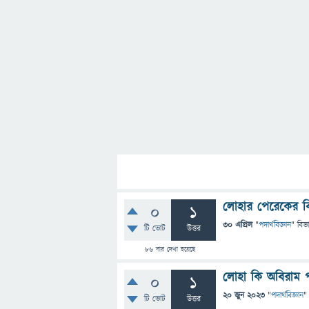
লোহার পেরেকের বি
0
1
30 এপ্রিল
"
পদার্থবিজ্ঞান
" বিভ
টি ভোট
উত্তর
86
বার দেখা হয়েছে
লোহা কি অবিরাম প
0
1
20 জুন 2023
"
পদার্থবিজ্ঞান
"
টি ভোট
উত্তর