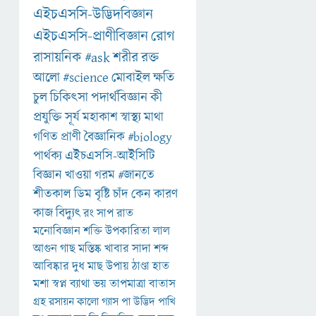
এইচএসসি-উদ্ভিদবিজ্ঞান
এইচএসসি-প্রাণীবিজ্ঞান
রোগ
রাসায়নিক
#ask
শরীর
রক্ত
আলো
#science
মোবাইল
ক্ষতি
চুল
চিকিৎসা
পদার্থবিজ্ঞান
কী
প্রযুক্তি
সূর্য
মহাকাশ
স্বাস্থ্য
মাথা
গণিত
প্রাণী
বৈজ্ঞানিক
#biology
পার্থক্য
এইচএসসি-আইসিটি
বিজ্ঞান
খাওয়া
গরম
#জানতে
শীতকাল
ডিম
বৃষ্টি
চাঁদ
কেন
কারণ
কাজ
বিদ্যুৎ
রং
সাপ
রাত
মনোবিজ্ঞান
শক্তি
উপকারিতা
লাল
আগুন
গাছ
মস্তিষ্ক
খাবার
সাদা
শব্দ
আবিষ্কার
দুধ
মাছ
উপায়
ঠাণ্ডা
হাত
মশা
স্বপ্ন
ব্যাথা
ভয়
তাপমাত্রা
বাতাস
গ্রহ
রসায়ন
কালো
গ্যাস
পা
উদ্ভিদ
পাখি