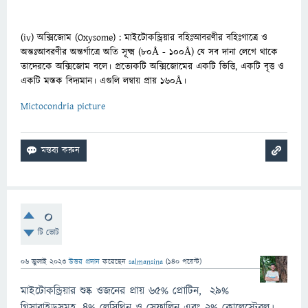
(iv) অক্সিজোম (Oxysome) : মাইটোকন্ড্রিয়ার বহিঃআবরণীর বহিঃগাত্রে ও
অন্তঃআবরণীর অন্তর্গাত্রে অতি সূক্ষ্ম (৮০Å
- ১০০Å) যে সব দানা লেগে থাকে
তাদেরকে অক্সিজোম বলে। প্রত্যেকটি অক্সিজোমের একটি ভিত্তি, একটি বৃত্ত ও
একটি
মস্তক বিদ্যমান। এগুলি লম্বায় প্রায় ১৬০Å।
Mictocondria picture
0
টি ভোট
06 জুলাই 2023
উত্তর প্রদান
করেছেন
salmansina
(
140
পয়েন্ট)
মাইটোকন্ড্রিয়ার শুষ্ক ওজনের প্রায় ৬৫% প্রোটিন, ২৯%
গ্লিসারাইডসমূহ, ৪% লেসিথিন ও সেফালিন এবং ২% কোলেস্টেরল।