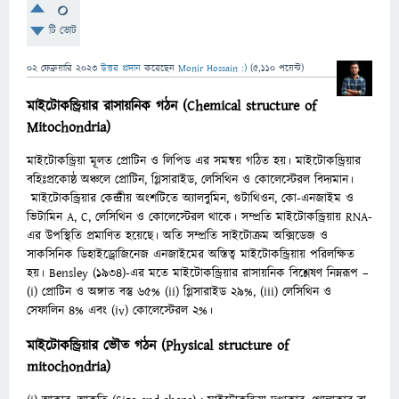
0
টি ভোট
02 ফেব্রুয়ারি 2023
উত্তর প্রদান
করেছেন
Monir Hossain :)
(
5,110
পয়েন্ট)
মাইটোকন্ড্রিয়ার রাসায়নিক গঠন (Chemical structure of
Mitochondria)
মাইটোকন্ড্রিয়া মূলত প্রোটিন ও লিপিড
এর সমন্বয় গঠিত হয়। মাইটোকন্ড্রিয়ার
বহিঃপ্রকোষ্ঠ অঞ্চলে প্রোটিন, গ্লিসারাইড, লেসিথিন ও কোলেস্টেরল বিদ্যমান।
মাইটোকন্ড্রিয়ার কেন্দ্রীয় অংশটিতে অ্যালবুমিন, গুটাথিওন, কো-এনজাইম ও
ভিটামিন A, C, লেসিথিন ও কোলেস্টেরল
থাকে। সম্প্রতি মাইটোকন্ড্রিয়ায় RNA-
এর উপস্থিতি প্রমাণিত হয়েছে। অতি সম্প্রতি সাইটোক্রম অক্সিডেজ ও
সাকসিনিক
ডিহাইড্রোজিনেজ এনজাইমের অস্তিত্ব মাইটোকন্ড্রিয়ায় পরিলক্ষিত
হয়। Bensley (১৯৩৪)-এর মতে মাইটোকন্ড্রিয়ার
রাসায়নিক বিশ্লেষণ নিম্নরূপ –
(i) প্রোটিন ও অঙ্গাত বস্তু ৬৫% (ii) গ্লিসারাইড ২৯%, (iii) লেসিথিন ও
সেফালিন ৪%
এবং (iv) কোলেস্টেরল ২%।
মাইটোকন্ড্রিয়ার ভৌত গঠন (Physical structure of
mitochondria)