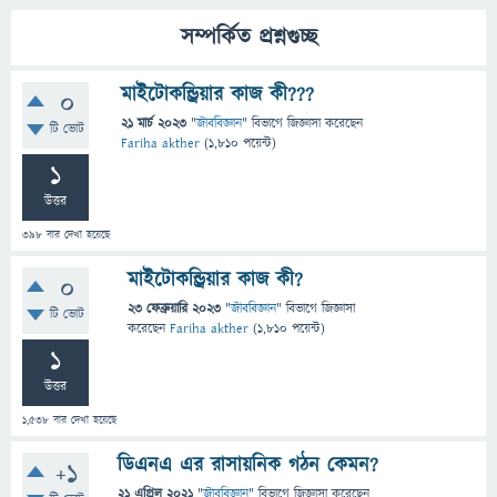
সম্পর্কিত প্রশ্নগুচ্ছ
মাইটোকন্ড্রিয়ার কাজ কী???
0
21 মার্চ 2023
"
জীববিজ্ঞান
" বিভাগে
জিজ্ঞাসা
করেছেন
টি ভোট
Fariha akther
(
1,810
পয়েন্ট)
1
উত্তর
398
বার দেখা হয়েছে
মাইটোকন্ড্রিয়ার কাজ কী?
0
23 ফেব্রুয়ারি 2023
"
জীববিজ্ঞান
" বিভাগে
জিজ্ঞাসা
টি ভোট
করেছেন
Fariha akther
(
1,810
পয়েন্ট)
1
উত্তর
1,538
বার দেখা হয়েছে
ডিএনএ এর রাসায়নিক গঠন কেমন?
+1
21 এপ্রিল 2021
"
জীববিজ্ঞান
" বিভাগে
জিজ্ঞাসা
করেছেন