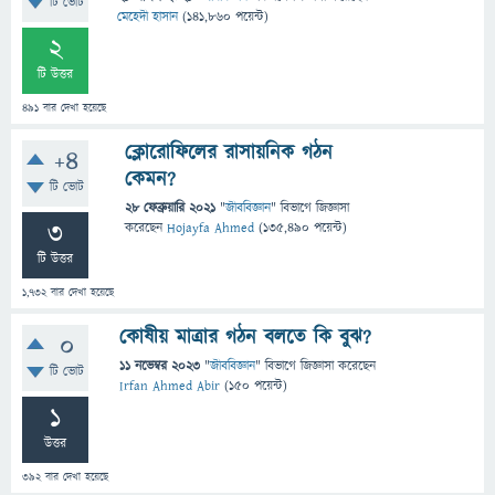
টি ভোট
মেহেদী হাসান
(
141,860
পয়েন্ট)
2
টি উত্তর
491
বার দেখা হয়েছে
ক্লোরোফিলের রাসায়নিক গঠন
+4
কেমন?
টি ভোট
28 ফেব্রুয়ারি 2021
"
জীববিজ্ঞান
" বিভাগে
জিজ্ঞাসা
3
করেছেন
Hojayfa Ahmed
(
135,490
পয়েন্ট)
টি উত্তর
1,732
বার দেখা হয়েছে
কোষীয় মাত্রার গঠন বলতে কি বুঝ?
0
11 নভেম্বর 2023
"
জীববিজ্ঞান
" বিভাগে
জিজ্ঞাসা
করেছেন
টি ভোট
Irfan Ahmed Abir
(
150
পয়েন্ট)
1
উত্তর
392
বার দেখা হয়েছে