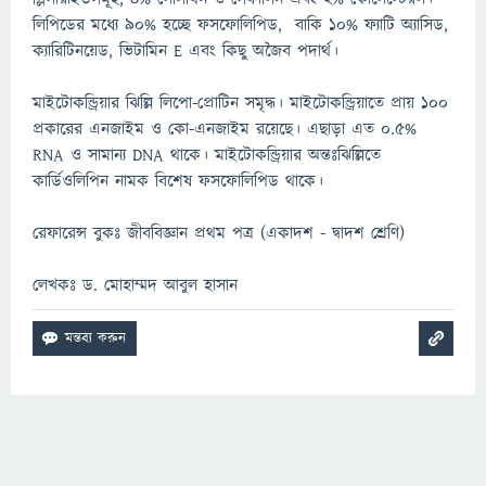
লিপিডের মধ্যে ৯০% হচ্ছে ফসফোলিপিড, বাকি ১০% ফ্যাটি অ্যাসিড,
ক্যারিটিনয়েড, ভিটামিন E এবং কিছু অজৈব পদার্থ।
মাইটোকন্ড্রিয়ার ঝিল্লি লিপো-প্রোটিন সমৃদ্ধ। মাইটোকন্ড্রিয়াতে প্রায় ১০০
প্রকারের এনজাইম ও কো-এনজাইম রয়েছে। এছাড়া এত ০.৫%
RNA ও সামান্য DNA থাকে। মাইটোকন্ড্রিয়ার অন্তঃঝিল্লিতে
কার্ডিওলিপিন নামক বিশেষ ফসফোলিপিড থাকে।
রেফারেন্স বুকঃ জীববিজ্ঞান প্রথম পত্র (একাদশ - দ্বাদশ শ্রেণি)
লেখকঃ ড. মোহাম্মদ আবুল হাসান