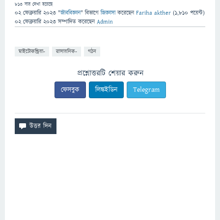
813
বার দেখা হয়েছে
02 ফেব্রুয়ারি 2023
"
জীববিজ্ঞান
" বিভাগে
জিজ্ঞাসা
করেছেন
Fariha akther
(
1,810
পয়েন্ট)
02 ফেব্রুয়ারি 2023
সম্পাদিত
করেছেন
Admin
মাইটোকন্ড্রিয়া-
রাসায়নিক-
গঠন
প্রশ্নোত্তরটি শেয়ার করুন
ফেসবুক
লিঙ্কইডিন
Telegram