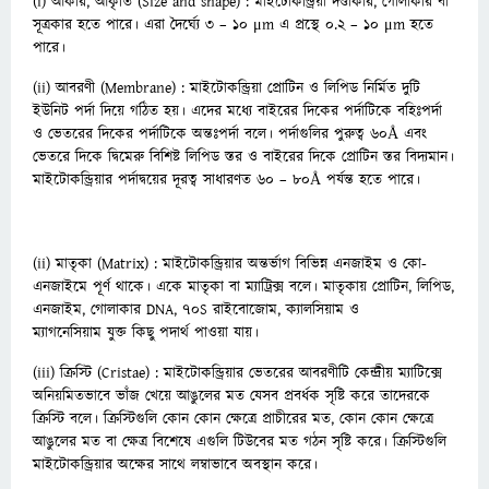
(i) আকার, আকৃতি (Size and shape) : মাইটোকন্ড্রিয়া দণ্ডাকার, গোলাকার বা
সূত্রকার হতে পারে। এরা দৈর্ঘ্যে ৩ – ১০
μ
m এ প্রস্থে ০.২ – ১০
μ
m হতে
পারে।
(ii) আবরণী (Membrane) : মাইটোকন্ড্রিয়া প্রোটিন ও লিপিড নির্মিত দুটি
ইউনিট পর্দা দিয়ে গঠিত হয়। এদের মধ্যে
বাইরের দিকের পর্দাটিকে বহিঃপর্দা
ও ভেতরের দিকের পর্দাটিকে অন্তঃপর্দা বলে। পর্দাগুলির পুরুত্ব ৬০Å এবং
ভেতরে
দিকে দ্বিমেরু বিশিষ্ট লিপিড স্তর ও বাইরের দিকে প্রোটিন স্তর বিদ্যমান।
মাইটোকন্ড্রিয়ার পর্দাদ্বয়ের দূরত্ব সাধারণত ৬০
– ৮০Å পর্যন্ত হতে পারে।
(ii) মাতৃকা (Matrix) : মাইটোকন্ড্রিয়ার অন্তর্ভাগ বিভিন্ন এনজাইম ও কো-
এনজাইমে পূর্ণ থাকে। একে মাতৃকা বা
ম্যাট্রিক্স বলে। মাতৃকায় প্রোটিন, লিপিড,
এনজাইম, গোলাকার DNA, 70S রাইবোজোম, ক্যালসিয়াম ও
ম্যাগনেসিয়াম
যুক্ত কিছু পদার্থ পাওয়া যায়।
(iii) ক্রিস্টি (Cristae) : মাইটোকন্ড্রিয়ার ভেতরের আবরণীটি কেন্দ্রীয় ম্যাটিক্সে
অনিয়মিতভাবে ভাঁজ খেয়ে আঙুলের মত
যেসব প্রবর্ধক সৃষ্টি করে তাদেরকে
ক্রিস্টি বলে। ক্রিস্টিগুলি কোন কোন ক্ষেত্রে প্রাচীরের মত, কোন কোন ক্ষেত্রে
আঙুলের
মত বা ক্ষেত্র বিশেষে এগুলি টিউবের মত গঠন সৃষ্টি করে। ক্রিস্টিগুলি
মাইটোকন্ড্রিয়ার অক্ষের সাথে লম্বাভাবে অবস্থান করে।