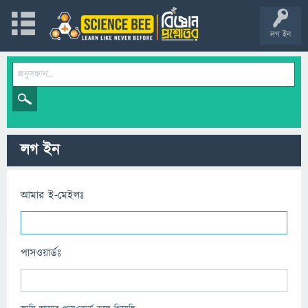
লগ ইন
লগ ইন
আমার ই-মেইলঃ
পাসওয়ার্ডঃ