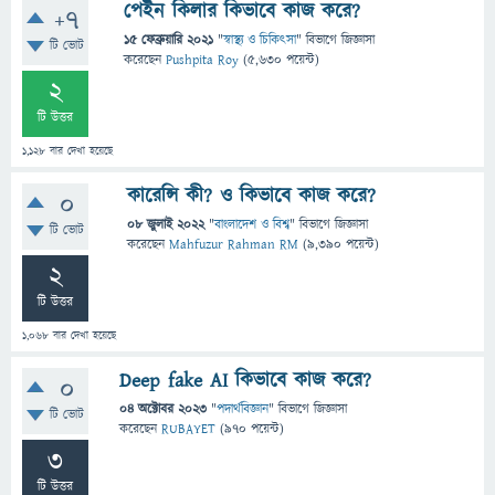
পেইন কিলার কিভাবে কাজ করে?
+7
15 ফেব্রুয়ারি 2021
"
স্বাস্থ্য ও চিকিৎসা
" বিভাগে
জিজ্ঞাসা
টি ভোট
করেছেন
Pushpita Roy
(
5,630
পয়েন্ট)
2
টি উত্তর
1,128
বার দেখা হয়েছে
কারেন্সি কী? ও কিভাবে কাজ করে?
0
08 জুলাই 2022
"
বাংলাদেশ ও বিশ্ব
" বিভাগে
জিজ্ঞাসা
টি ভোট
করেছেন
Mahfuzur Rahman RM
(
9,390
পয়েন্ট)
2
টি উত্তর
1,068
বার দেখা হয়েছে
Deep fake AI কিভাবে কাজ করে?
0
04 অক্টোবর 2023
"
পদার্থবিজ্ঞান
" বিভাগে
জিজ্ঞাসা
টি ভোট
করেছেন
RUBAYET
(
970
পয়েন্ট)
3
টি উত্তর