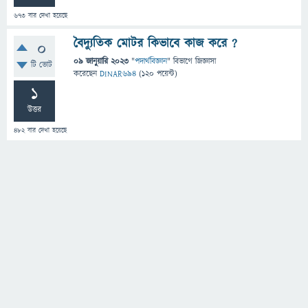
673
বার দেখা হয়েছে
বৈদ্যুতিক মোটর কিভাবে কাজ করে ?
0
09 জানুয়ারি 2023
"
পদার্থবিজ্ঞান
" বিভাগে
জিজ্ঞাসা
টি ভোট
করেছেন
DINAR694
(
120
পয়েন্ট)
1
উত্তর
482
বার দেখা হয়েছে