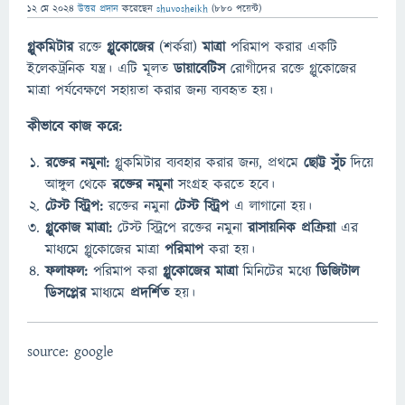
12 মে 2024
উত্তর প্রদান
করেছেন
shuvosheikh
(
880
পয়েন্ট)
গ্লুকমিটার
রক্তে
গ্লুকোজের
(শর্করা)
মাত্রা
পরিমাপ করার একটি
ইলেকট্রনিক যন্ত্র। এটি মূলত
ডায়াবেটিস
রোগীদের রক্তে গ্লুকোজের
মাত্রা পর্যবেক্ষণে সহায়তা করার জন্য ব্যবহৃত হয়।
কীভাবে কাজ করে:
রক্তের নমুনা:
গ্লুকমিটার ব্যবহার করার জন্য, প্রথমে
ছোট্ট
সুঁচ
দিয়ে
আঙ্গুল থেকে
রক্তের নমুনা
সংগ্রহ করতে হবে।
টেস্ট স্ট্রিপ:
রক্তের নমুনা
টেস্ট স্ট্রিপ
এ লাগানো হয়।
গ্লুকোজ মাত্রা:
টেস্ট স্ট্রিপে রক্তের নমুনা
রাসায়নিক প্রক্রিয়া
এর
মাধ্যমে গ্লুকোজের মাত্রা
পরিমাপ
করা হয়।
ফলাফল:
পরিমাপ করা
গ্লুকোজের মাত্রা
মিনিটের মধ্যে
ডিজিটাল
ডিসপ্লের
মাধ্যমে
প্রদর্শিত
হয়।
source: google