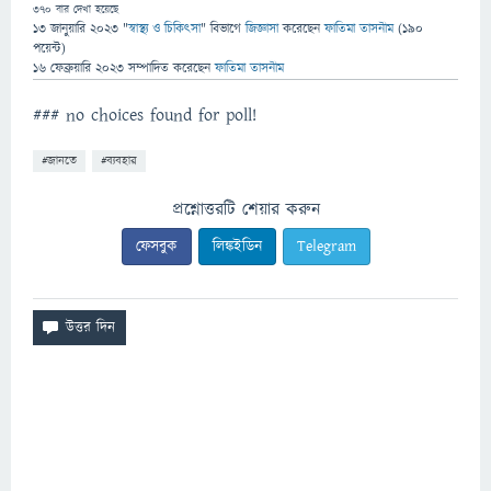
370
বার দেখা হয়েছে
13 জানুয়ারি 2023
"
স্বাস্থ্য ও চিকিৎসা
" বিভাগে
জিজ্ঞাসা
করেছেন
ফাতিমা তাসনীম
(
190
পয়েন্ট)
16 ফেব্রুয়ারি 2023
সম্পাদিত
করেছেন
ফাতিমা তাসনীম
### no choices found for poll!
#জানতে
#ব্যবহার
প্রশ্নোত্তরটি শেয়ার করুন
ফেসবুক
লিঙ্কইডিন
Telegram