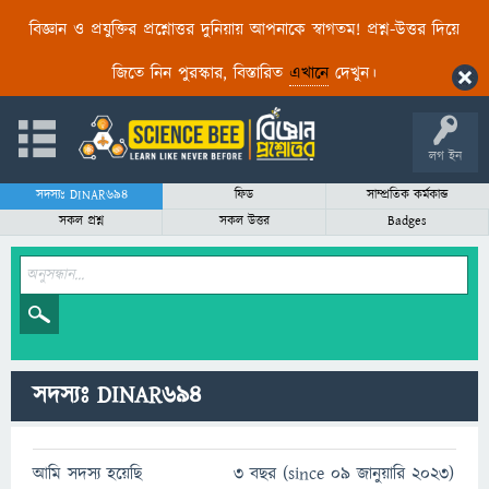
বিজ্ঞান ও প্রযুক্তির প্রশ্নোত্তর দুনিয়ায় আপনাকে স্বাগতম! প্রশ্ন-উত্তর দিয়ে
জিতে নিন পুরস্কার, বিস্তারিত
এখানে
দেখুন।
লগ ইন
সদস্যঃ DINAR694
ফিড
সাম্প্রতিক কর্মকান্ড
সকল প্রশ্ন
সকল উত্তর
Badges
সদস্যঃ DINAR694
আমি সদস্য হয়েছি
3 বছর (since 09 জানুয়ারি 2023)