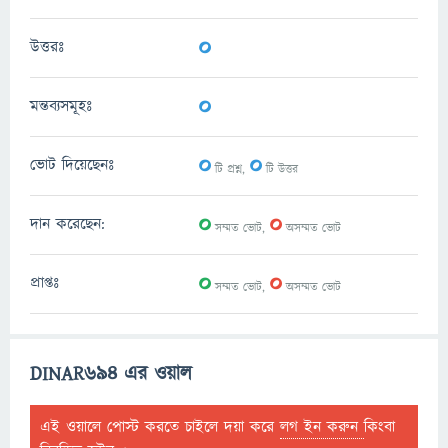
0
উত্তরঃ
0
মন্তব্যসমূহঃ
0
0
ভোট দিয়েছেনঃ
টি প্রশ্ন,
টি উত্তর
0
0
দান করেছেন:
সম্মত ভোট,
অসম্মত ভোট
0
0
প্রাপ্তঃ
সম্মত ভোট,
অসম্মত ভোট
DINAR694 এর ওয়াল
এই ওয়ালে পোস্ট করতে চাইলে দয়া করে
লগ ইন করুন
কিংবা