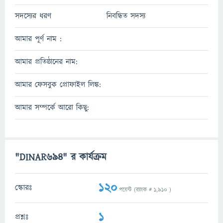
সদস্যের ধরণ
নিবন্ধিত সদস্য
আমার পূর্ণ নাম :
আমার প্রতিষ্ঠানের নাম:
আমার ফেসবুক প্রোফাইল লিঙ্ক:
আমার সম্পর্কে আরো কিছু:
"DINAR694" র কার্যক্রম
120
স্কোরঃ
পয়েন্ট (র‌্যাংক #
1,910
)
1
প্রশ্নঃ