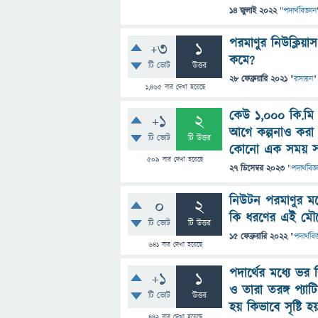
14 জুলাই 2022
"
পদার্থবিজ্ঞান
পরমাণুর নিউক্লিয়
+3
1
কমে?
টি ভোট
উত্তর
28 ফেব্রুয়ারি 2021
"
রসায়ন
"
1,465
বার দেখা হয়েছে
কেউ ১,০০০ কি.মি
+1
2
আগে কল্পনাও করা 
টি ভোট
টি উত্তর
কোনো এক সময় সম্
509
বার দেখা হয়েছে
27 ডিসেম্বর 2023
"
পদার্থবিজ্
নিউটন পরমাণুর মধ
0
2
কি ধরণের এই মৌল
টি ভোট
টি উত্তর
15 ফেব্রুয়ারি 2022
"
পদার্থবিজ
641
বার দেখা হয়েছে
পদার্থের মধ্যে ভর
+1
1
ও তারা তরঙ্গ প্যা
টি ভোট
উত্তর
হয় কিভাবে সৃষ্টি হ
442
বার দেখা হয়েছে