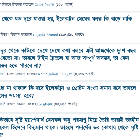
" বিভাগে
জিজ্ঞাসা
করেছেন
Cadet Raofir
(
150
পয়েন্ট)
াস থেকে যত দূরে যাওয়া হয়, ইলেকট্রন মেঘের ঘনত্ব কি বাড়ে নাকি
 বিভাগে
জিজ্ঞাসা
করেছেন
Hojayfa Ahmed
(
135,490
পয়েন্ট)
 দূর থেকে কাউকে দেখে দেখে কথা বলবে এটা আজথেকে দু'শ বছর
যেতো না৷ তাহলে টাইম ট্রাভেল যা আজ সম্পূর্ণ অসম্ভব, তা কেন
ভব হতে পারবে না?
ঞান
" বিভাগে
জিজ্ঞাসা
করেছেন
Nahid Jahan Bhuiyan
(
4,460
পয়েন্ট)
্যে না থাকলে কি হবে ইলেকট্রন ও প্রোটন সংখ্যা সমান হবে তাহলে
ের সমস্যা হবে?
্ঞান
" বিভাগে
জিজ্ঞাসা
করেছেন
R Atiqur
(
43,950
পয়েন্ট)
 কিভাবে সৃষ্টি হয়?পদার্থ যেসকল অনু পরমাণু নিয়ে তৈরি তারাই ভরহীন
টিকেল হিসেবে বিদ্যমান থাকে। তাহলে পদার্থের ভর কোথায় থেকে সৃষ্টি
য়?