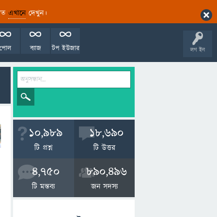
ারিত
এখানে
দেখুন।
পোল
ব্যাজ
টপ ইউজার
লগ ইন
10,989
18,690
টি প্রশ্ন
টি উত্তর
4,750
890,496
টি মন্তব্য
জন সদস্য