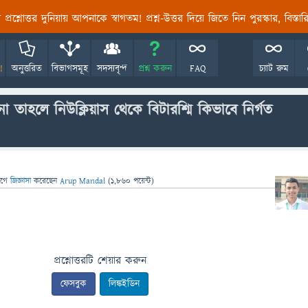
তির প্রশ্নোত্তর দুনিয়ায় আপনাকে স্বাগতম! প্রশ্ন-উত্তর দিয়ে জিতে নিন পুরস্কার, বিস্ত
!
অনুত্তরিত
বিভাগসমূহ
সদস্যবৃন্দ
প্রশ্ন করুন
FAQ
চ্যাট রুম
া তাহলে নিউক্লিয়াস থেকে বিটারশ্মি কিভাবে নির্গত
াগে
জিজ্ঞাসা
করেছেন
Arup Mandal
(
1,860
পয়েন্ট)
প্রশ্নোত্তরটি শেয়ার করুন
ফেসবুক
লিঙ্কইডিন