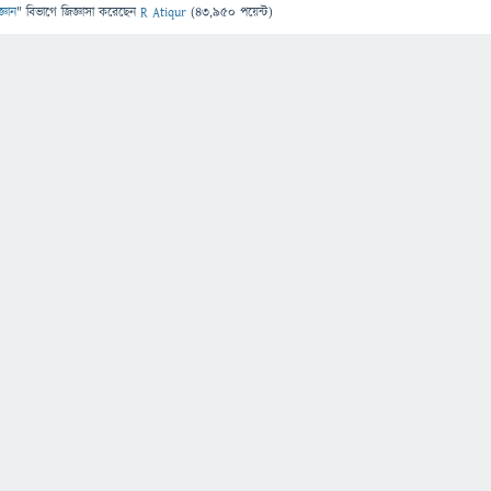
জ্ঞান
" বিভাগে
জিজ্ঞাসা
করেছেন
R Atiqur
(
43,950
পয়েন্ট)