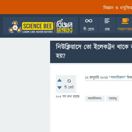
বিজ্ঞান ও প্রযুক্
বী হোম
প্রশ্ন
গরমাগরম
নিউক্লিয়াসে তো ইলেকট্রন থাকে ন
হয়?
12 জানুয়ারি 2023
"
পদার্থবিজ্ঞান
" বিভ
0
টি ভোট
503
বার দেখা হয়েছে
পদার্থবিজ্ঞান-
পরমাণু