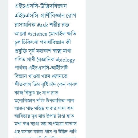
এইচএসসি-উদ্ভিদবিজ্ঞান
এইচএসসি-প্রাণীবিজ্ঞান
রোগ
রাসায়নিক
#ask
শরীর
রক্ত
আলো
#science
মোবাইল
ক্ষতি
চুল
চিকিৎসা
পদার্থবিজ্ঞান
কী
প্রযুক্তি
সূর্য
মহাকাশ
স্বাস্থ্য
মাথা
গণিত
প্রাণী
বৈজ্ঞানিক
#biology
পার্থক্য
এইচএসসি-আইসিটি
বিজ্ঞান
খাওয়া
গরম
#জানতে
শীতকাল
ডিম
বৃষ্টি
চাঁদ
কেন
কারণ
কাজ
বিদ্যুৎ
রং
সাপ
রাত
মনোবিজ্ঞান
শক্তি
উপকারিতা
লাল
আগুন
গাছ
মস্তিষ্ক
খাবার
সাদা
শব্দ
আবিষ্কার
দুধ
মাছ
উপায়
ঠাণ্ডা
হাত
মশা
স্বপ্ন
ব্যাথা
ভয়
তাপমাত্রা
বাতাস
গ্রহ
রসায়ন
কালো
গ্যাস
পা
উদ্ভিদ
পাখি