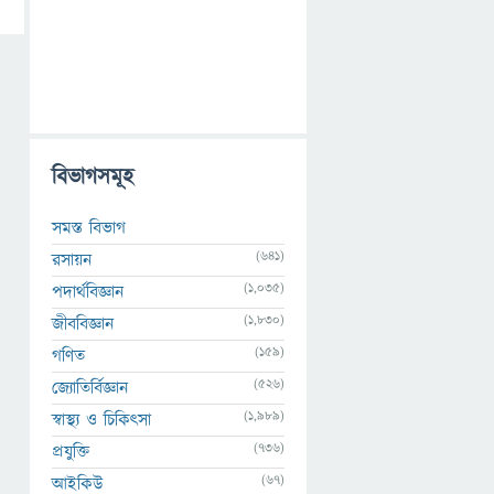
বিভাগসমূহ
সমস্ত বিভাগ
(641)
রসায়ন
(1,035)
পদার্থবিজ্ঞান
(1,830)
জীববিজ্ঞান
(159)
গণিত
(526)
জ্যোতির্বিজ্ঞান
(1,989)
স্বাস্থ্য ও চিকিৎসা
(736)
প্রযুক্তি
(67)
আইকিউ