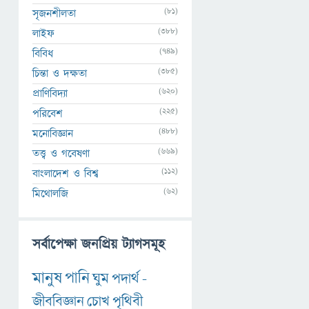
(81)
সৃজনশীলতা
(388)
লাইফ
(749)
বিবিধ
(385)
চিন্তা ও দক্ষতা
(620)
প্রাণিবিদ্যা
(225)
পরিবেশ
(488)
মনোবিজ্ঞান
(669)
তত্ত্ব ও গবেষণা
(112)
বাংলাদেশ ও বিশ্ব
(62)
মিথোলজি
সর্বাপেক্ষা জনপ্রিয় ট্যাগসমূহ
মানুষ
পানি
ঘুম
পদার্থ
-
জীববিজ্ঞান
চোখ
পৃথিবী