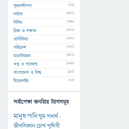
(81)
সৃজনশীলতা
(388)
লাইফ
(749)
বিবিধ
(385)
চিন্তা ও দক্ষতা
(620)
প্রাণিবিদ্যা
(225)
পরিবেশ
(487)
মনোবিজ্ঞান
(669)
তত্ত্ব ও গবেষণা
(112)
বাংলাদেশ ও বিশ্ব
(62)
মিথোলজি
সর্বাপেক্ষা জনপ্রিয় ট্যাগসমূহ
মানুষ
পানি
ঘুম
পদার্থ
-
জীববিজ্ঞান
চোখ
পৃথিবী