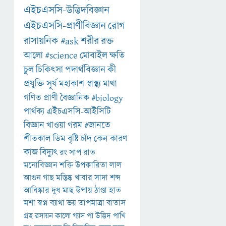
এইচএসসি-উদ্ভিদবিজ্ঞান
এইচএসসি-প্রাণীবিজ্ঞান
রোগ
রাসায়নিক
#ask
শরীর
রক্ত
আলো
#science
মোবাইল
ক্ষতি
চুল
চিকিৎসা
পদার্থবিজ্ঞান
কী
প্রযুক্তি
সূর্য
মহাকাশ
স্বাস্থ্য
মাথা
গণিত
প্রাণী
বৈজ্ঞানিক
#biology
পার্থক্য
এইচএসসি-আইসিটি
বিজ্ঞান
খাওয়া
গরম
#জানতে
শীতকাল
ডিম
বৃষ্টি
চাঁদ
কেন
কারণ
কাজ
বিদ্যুৎ
রং
সাপ
রাত
মনোবিজ্ঞান
শক্তি
উপকারিতা
লাল
আগুন
গাছ
মস্তিষ্ক
খাবার
সাদা
শব্দ
আবিষ্কার
দুধ
মাছ
উপায়
ঠাণ্ডা
হাত
মশা
স্বপ্ন
ব্যাথা
ভয়
তাপমাত্রা
বাতাস
গ্রহ
রসায়ন
কালো
গ্যাস
পা
উদ্ভিদ
পাখি