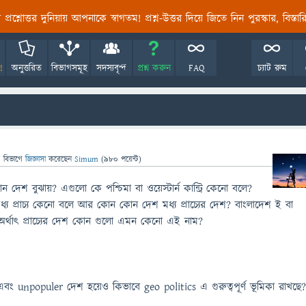
তির প্রশ্নোত্তর দুনিয়ায় আপনাকে স্বাগতম! প্রশ্ন-উত্তর দিয়ে জিতে নিন পুরস্কার, বিস্ত
!
অনুত্তরিত
বিভাগসমূহ
সদস্যবৃন্দ
প্রশ্ন করুন
FAQ
চ্যাট রুম
" বিভাগে
জিজ্ঞাসা
করেছেন
Simum
(
980
পয়েন্ট)
েশ বুঝায়? এগুলো কে পশ্চিমা বা ওয়েস্টার্ন কান্ট্রি কেনো বলে?
্য প্রাচ্য কেনো বলে আর কোন কোন দেশ মধ্য প্রাচ্যের দেশ? বাংলাদেশ ই বা
 অর্থাৎ প্রাচ্যের দেশ কোন গুলো এমন কেনো এই নাম?
 unpopuler দেশ হয়েও কিভাবে geo politics এ গুরুত্বপূর্ণ ভূমিকা রাখছে?