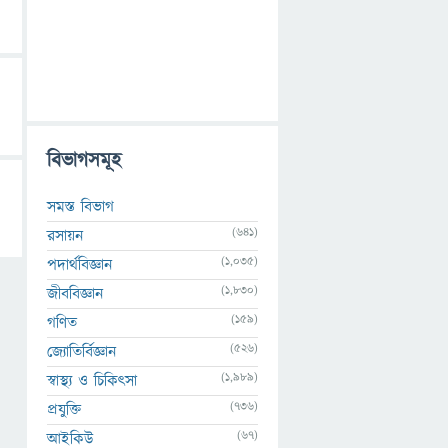
বিভাগসমূহ
সমস্ত বিভাগ
(641)
রসায়ন
(1,035)
পদার্থবিজ্ঞান
(1,830)
জীববিজ্ঞান
(159)
গণিত
(526)
জ্যোতির্বিজ্ঞান
(1,989)
স্বাস্থ্য ও চিকিৎসা
(736)
প্রযুক্তি
(67)
আইকিউ