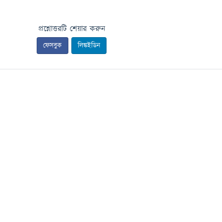
প্রশ্নোত্তরটি শেয়ার করুন
ফেসবুক
লিঙ্কইডিন