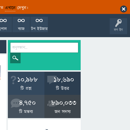
ারিত
এখানে
দেখুন।
পোল
ব্যাজ
টপ ইউজার
লগ ইন
10,988
18,690
টি প্রশ্ন
টি উত্তর
4,750
890,033
টি মন্তব্য
জন সদস্য