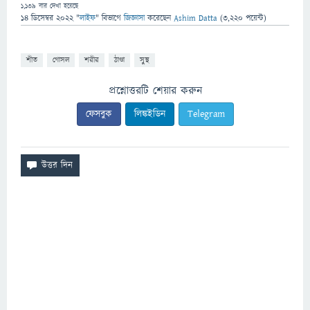
1,139
বার দেখা হয়েছে
14 ডিসেম্বর 2022
"
লাইফ
" বিভাগে
জিজ্ঞাসা
করেছেন
Ashim Datta
(
3,220
পয়েন্ট)
শীত
গোসল
শরীর
ঠাণ্ডা
সু্স্থ
প্রশ্নোত্তরটি শেয়ার করুন
ফেসবুক
লিঙ্কইডিন
Telegram