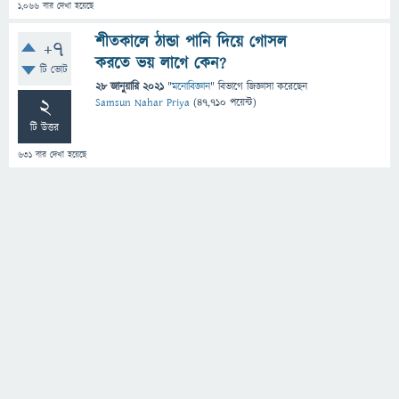
1,066
বার দেখা হয়েছে
শীতকালে ঠান্ডা পানি দিয়ে গোসল
+7
করতে ভয় লাগে কেন?
টি ভোট
28 জানুয়ারি 2021
"
মনোবিজ্ঞান
" বিভাগে
জিজ্ঞাসা
করেছেন
2
Samsun Nahar Priya
(
47,710
পয়েন্ট)
টি উত্তর
631
বার দেখা হয়েছে