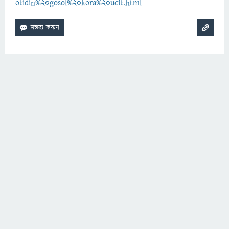
otidin%20gosol%20kora%20ucit.html