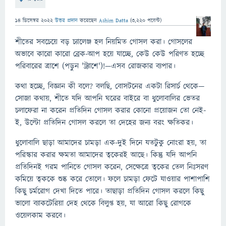
14 ডিসেম্বর 2022
উত্তর প্রদান
করেছেন
Ashim Datta
(
3,220
পয়েন্ট)
শীতের সবচেয়ে বড় চ্যালেঞ্জ হল নিয়মিত গোসল করা। গোসলের
অভাবে কারো কারো ব্রেক-আপ হয়ে যাচ্ছে, কেউ কেউ পরিণত হচ্ছে
পরিবারের ত্রাশে (পড়ুন 'ট্র্যাশে')!—এসব রোজকার ব্যপার।
কথা হচ্ছে, বিজ্ঞান কী বলে? বলছি, বোসটনের একটা রিসার্চ থেকে—
সোজা কথায়, শীতে যদি আপনি ঘরের বাইরে বা ধুলোবালির ভেতর
চলাফেরা না করেন প্রতিদিন গোসল করার কোনো প্রয়োজন তো নেই-
ই, উল্টো প্রতিদিন গোসল করলে তা দেহের জন্য বরং ক্ষতিকর।
ধুলোবালি ছাড়া আমাদের চামড়া এক-দুই দিনে যতটুকু নোংরা হয়, তা
পরিস্কার করার ক্ষমতা আমাদের ত্বকেরই আছে। কিন্তু যদি আপনি
প্রতিদিনই গরম পানিতে গোসল করেন, সেক্ষেত্রে ত্বকের তেল নিঃসরণ
কমিয়ে ত্বককে শুষ্ক করে তোলে। ফলে চামড়া ফেটে যাওয়ার পাশাপাশি
কিছু চর্মরোগ দেখা দিতে পারে। তাছাড়া প্রতিদিন গোসল করলে কিছু
ভালো ব্যাকটেরিয়া দেহ থেকে বিলুপ্ত হয়, যা আরো কিছু রোগকে
ওয়েলকাম করবে।