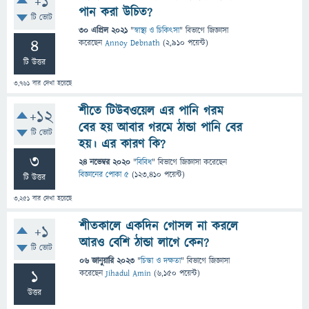
+1
পান করা উচিত?
টি ভোট
30 এপ্রিল 2021
"
স্বাস্থ্য ও চিকিৎসা
" বিভাগে
জিজ্ঞাসা
4
করেছেন
Annoy Debnath
(
2,910
পয়েন্ট)
টি উত্তর
3,761
বার দেখা হয়েছে
শীতে টিউবওয়েল এর পানি গরম
+12
বের হয় আবার গরমে ঠান্ডা পানি বের
টি ভোট
হয়। এর কারণ কি?
3
24 নভেম্বর 2020
"
বিবিধ
" বিভাগে
জিজ্ঞাসা
করেছেন
বিজ্ঞানের পোকা ৫
(
123,410
পয়েন্ট)
টি উত্তর
3,251
বার দেখা হয়েছে
শীতকালে একদিন গোসল না করলে
+1
আরও বেশি ঠান্ডা লাগে কেন?
টি ভোট
06 জানুয়ারি 2023
"
চিন্তা ও দক্ষতা
" বিভাগে
জিজ্ঞাসা
1
করেছেন
Jihadul Amin
(
6,150
পয়েন্ট)
উত্তর