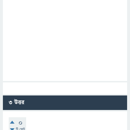
3
উত্তর
0
টি ভোট