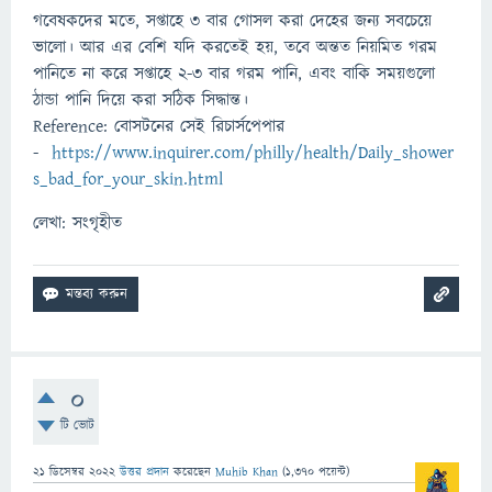
গবেষকদের মতে, সপ্তাহে ৩ বার গোসল করা দেহের জন্য সবচেয়ে
ভালো। আর এর বেশি যদি কর‍তেই হয়, তবে অন্তত নিয়মিত গরম
পানিতে না করে সপ্তাহে ২-৩ বার গরম পানি, এবং বাকি সময়গুলো
ঠান্ডা পানি দিয়ে করা সঠিক সিদ্ধান্ত।
Reference: বোসটনের সেই রিচার্সপেপার
-
https://www.inquirer.com/philly/health/Daily_shower
s_bad_for_your_skin.html
লেখা: সংগৃহীত
0
টি ভোট
21 ডিসেম্বর 2022
উত্তর প্রদান
করেছেন
Muhib Khan
(
1,370
পয়েন্ট)