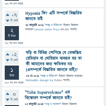
631
বার দেখা হয়েছে
Hypoxia কি? এটি সম্পর্কে বিস্তারিত
+7
জানতে চাই
টি ভোট
28 জানুয়ারি 2021
"
স্বাস্থ্য ও চিকিৎসা
" বিভাগে
জিজ্ঞাসা
2
করেছেন
Samsun Nahar Priya
(
47,710
পয়েন্ট)
টি উত্তর
770
বার দেখা হয়েছে
ঘড়ি বা বিভিন্ন শোপিছে যে তেজস্ক্রিয়
+2
রেডিয়াম বা থোরিয়াম ব্যবহৃত হয় তা
টি ভোট
কী আমাদের জন্য ক্ষতিকর নয়
1
(এসম্পর্কে বিস্তারিত জানতে চাই)?
উত্তর
03 মে 2021
"
স্বাস্থ্য ও চিকিৎসা
" বিভাগে
জিজ্ঞাসা
করেছেন
Mohiuddin Alamgir Ka
(
7,980
পয়েন্ট)
888
বার দেখা হয়েছে
"Tuba Supervolcano" এর
0
বিস্ফোরণ সম্পর্কে জানতে চাই?
টি ভোট
02 জানুয়ারি 2024
"
তত্ত্ব ও গবেষণা
" বিভাগে
জিজ্ঞাসা