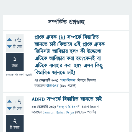
সম্পর্কিত প্রশ্নগুচ্ছ
প্লাংক ধ্রুবক (h) সম্পর্কে বিস্তারিত
+6
জানতে চাই।কিভাবে এই প্লাংক ধ্রুবক
টি ভোট
জিনিসটা আবিষ্কার হল? কী উদ্দেশ্যে
1
এটিকে আবিষ্কার করা হয়?কেনই বা
এটিকে ব্যবহার করা হয়? এসব কিছু
উত্তর
বিস্তারিত জানতে চাই!
3,033
বার দেখা হয়েছে
24 ফেব্রুয়ারি 2021
"
পদার্থবিজ্ঞান
" বিভাগে
জিজ্ঞাসা
করেছেন
̷N̷I̷S̷H̷A̷T
(
410
পয়েন্ট)
ADHD সম্পর্কে বিস্তারিত জানতে চাই
+7
03 ফেব্রুয়ারি 2021
"
স্বাস্থ্য ও চিকিৎসা
" বিভাগে
জিজ্ঞাসা
টি ভোট
করেছেন
Samsun Nahar Priya
(
47,710
পয়েন্ট)
2
টি উত্তর