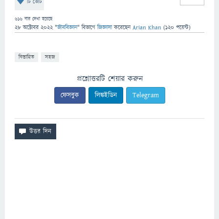
টি ভোট
616
বার দেখা হয়েছে
28 অক্টোবর 2022
"
জীববিজ্ঞান
" বিভাগে
জিজ্ঞাসা
করেছেন
Arian Khan
(
120
পয়েন্ট)
বিস্তারিত
সহজ
প্রশ্নোত্তরটি শেয়ার করুন
ফেসবুক
লিঙ্কইডিন
Telegram