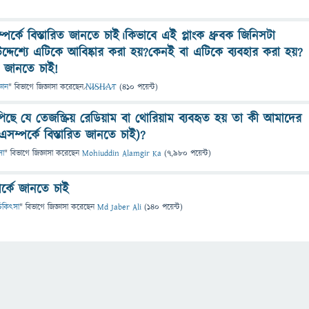
সম্পর্কে বিস্তারিত জানতে চাই।কিভাবে এই প্লাংক ধ্রুবক জিনিসটা
দ্দেশ্যে এটিকে আবিষ্কার করা হয়?কেনই বা এটিকে ব্যবহার করা হয়?
ত জানতে চাই!
্ঞান
" বিভাগে
জিজ্ঞাসা
করেছেন
̷N̷I̷S̷H̷A̷T
(
410
পয়েন্ট)
পিছে যে তেজস্ক্রিয় রেডিয়াম বা থোরিয়াম ব্যবহৃত হয় তা কী আমাদের
এসম্পর্কে বিস্তারিত জানতে চাই)?
সা
" বিভাগে
জিজ্ঞাসা
করেছেন
Mohiuddin Alamgir Ka
(
7,980
পয়েন্ট)
র্কে জানতে চাই
ও চিকিৎসা
" বিভাগে
জিজ্ঞাসা
করেছেন
Md Jaber Ali
(
140
পয়েন্ট)