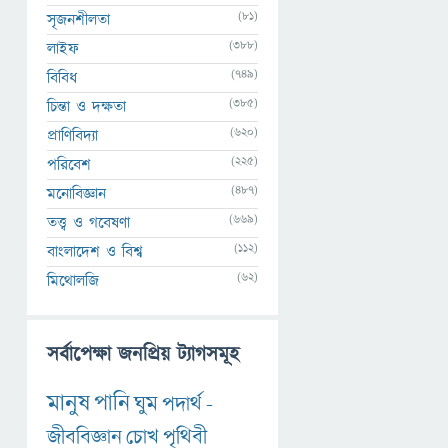
(81)
সৃজনশীলতা
(388)
লাইফ
(749)
বিবিধ
(385)
চিন্তা ও দক্ষতা
(620)
প্রাণিবিদ্যা
(225)
পরিবেশ
(487)
মনোবিজ্ঞান
(669)
তত্ত্ব ও গবেষণা
(112)
বাংলাদেশ ও বিশ্ব
(62)
মিথোলজি
সর্বাপেক্ষা জনপ্রিয় ট্যাগসমূহ
মানুষ
পানি
ঘুম
পদার্থ
-
জীববিজ্ঞান
চোখ
পৃথিবী