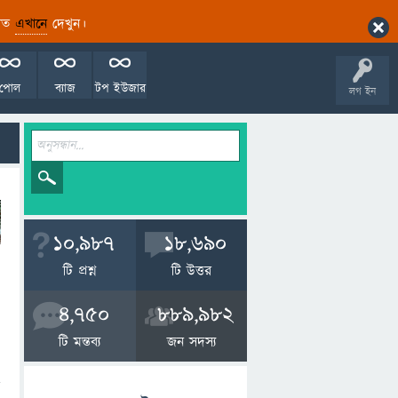
ারিত
এখানে
দেখুন।
পোল
ব্যাজ
টপ ইউজার
লগ ইন
10,987
18,690
টি প্রশ্ন
টি উত্তর
4,750
889,982
টি মন্তব্য
জন সদস্য