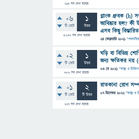
613
বার দেখা হয়েছে
প্লাংক ধ্রুবক (h) 
+6
1
আবিষ্কার হল? কী উ
টি ভোট
উত্তর
এসব কিছু বিস্তারি
3,032
বার দেখা হয়েছে
24 ফেব্রুয়ারি 2021
"
পদার্থবিজ
ঘড়ি বা বিভিন্ন শো
+2
1
জন্য ক্ষতিকর নয় (
টি ভোট
উত্তর
03 মে 2021
"
স্বাস্থ্য ও চিকিৎ
886
বার দেখা হয়েছে
রাতকানা রোগ সম্প
+1
2
07 ডিসেম্বর 2022
"
স্বাস্থ্য 
টি ভোট
টি উত্তর
627
বার দেখা হয়েছে