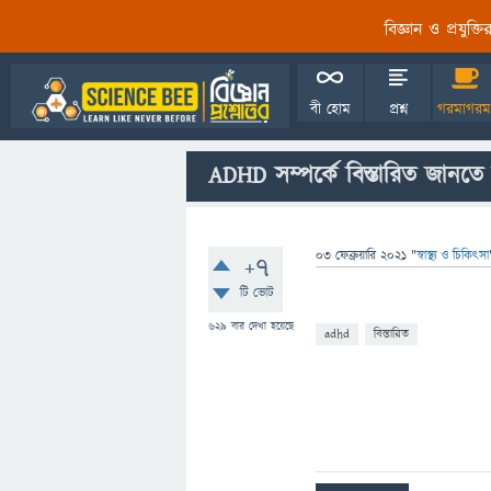
বিজ্ঞান ও প্রযুক্
বী হোম
প্রশ্ন
গরমাগরম
ADHD সম্পর্কে বিস্তারিত জানতে
03 ফেব্রুয়ারি 2021
"
স্বাস্থ্য ও চিকিৎসা
+7
টি ভোট
629
বার দেখা হয়েছে
adhd
বিস্তারিত