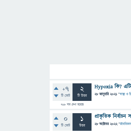
Hypoxia কি? এটি স
+7
2
28 জানুয়ারি 2021
"
স্বাস্থ্য ও
টি ভোট
টি উত্তর
768
বার দেখা হয়েছে
প্রাকৃতিক নির্বাচন
0
1
28 অক্টোবর 2022
"
জীববিজ্ঞা
টি ভোট
উত্তর