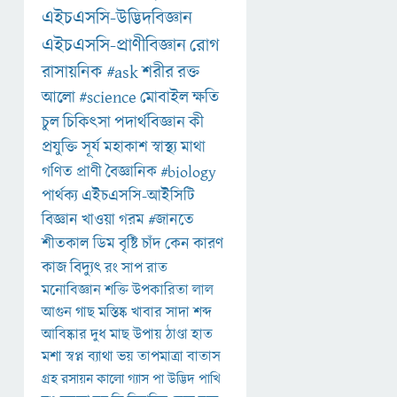
এইচএসসি-উদ্ভিদবিজ্ঞান
এইচএসসি-প্রাণীবিজ্ঞান
রোগ
রাসায়নিক
#ask
শরীর
রক্ত
আলো
#science
মোবাইল
ক্ষতি
চুল
চিকিৎসা
পদার্থবিজ্ঞান
কী
প্রযুক্তি
সূর্য
মহাকাশ
স্বাস্থ্য
মাথা
গণিত
প্রাণী
বৈজ্ঞানিক
#biology
পার্থক্য
এইচএসসি-আইসিটি
বিজ্ঞান
খাওয়া
গরম
#জানতে
শীতকাল
ডিম
বৃষ্টি
চাঁদ
কেন
কারণ
কাজ
বিদ্যুৎ
রং
সাপ
রাত
মনোবিজ্ঞান
শক্তি
উপকারিতা
লাল
আগুন
গাছ
মস্তিষ্ক
খাবার
সাদা
শব্দ
আবিষ্কার
দুধ
মাছ
উপায়
ঠাণ্ডা
হাত
মশা
স্বপ্ন
ব্যাথা
ভয়
তাপমাত্রা
বাতাস
গ্রহ
রসায়ন
কালো
গ্যাস
পা
উদ্ভিদ
পাখি