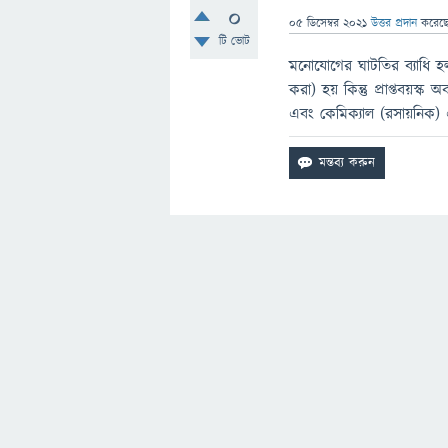
0
05 ডিসেম্বর 2021
উত্তর প্রদান
করেছ
টি ভোট
মনোযোগের ঘাটতির ব্যাধি হল
করা) হয় কিন্তু প্রাপ্তবয়স
এবং কেমিক্যাল (রসায়নিক) এ