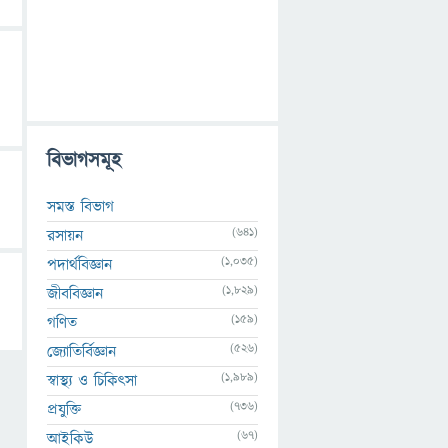
বিভাগসমূহ
সমস্ত বিভাগ
(641)
রসায়ন
(1,035)
পদার্থবিজ্ঞান
(1,829)
জীববিজ্ঞান
(159)
গণিত
(526)
জ্যোতির্বিজ্ঞান
(1,989)
স্বাস্থ্য ও চিকিৎসা
(736)
প্রযুক্তি
(67)
আইকিউ