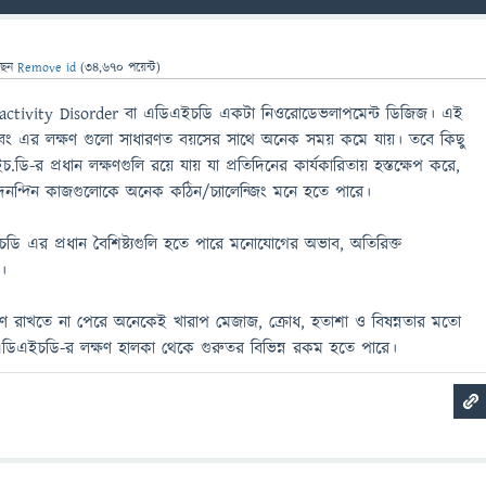
ছেন
Remove id
(
34,670
পয়েন্ট)
ractivity Disorder বা এডিএইচডি একটা নিওরোডেভলাপমেন্ট ডিজিজ। এই
এবং এর লক্ষণ গুলো সাধারণত বয়সের সাথে অনেক সময় কমে যায়। তবে কিছু
এইচ.ডি-র প্রধান লক্ষণগুলি রয়ে যায় যা প্রতিদিনের কার্যকারিতায় হস্তক্ষেপ করে,
নন্দিন কাজগুলোকে অনেক কঠিন/চ্যালেন্জিং মনে হতে পারে।
িএইচডি এর প্রধান বৈশিষ্ট্যগুলি হতে পারে মনোযোগের অভাব, অতিরিক্ত
।
্ত্রণে রাখতে না পেরে অনেকেই খারাপ মেজাজ, ক্রোধ, হতাশা ও বিষন্নতার মতো
এডিএইচডি-র লক্ষণ হালকা থেকে গুরুতর বিভিন্ন রকম হতে পারে।