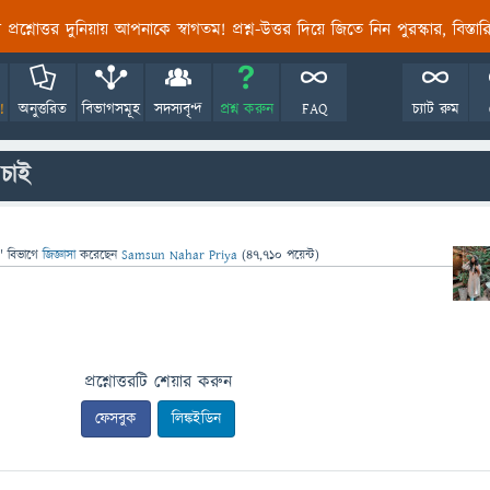
তির প্রশ্নোত্তর দুনিয়ায় আপনাকে স্বাগতম! প্রশ্ন-উত্তর দিয়ে জিতে নিন পুরস্কার, বিস্ত
!
অনুত্তরিত
বিভাগসমূহ
সদস্যবৃন্দ
প্রশ্ন করুন
FAQ
চ্যাট রুম
 চাই
" বিভাগে
জিজ্ঞাসা
করেছেন
Samsun Nahar Priya
(
47,710
পয়েন্ট)
প্রশ্নোত্তরটি শেয়ার করুন
ফেসবুক
লিঙ্কইডিন