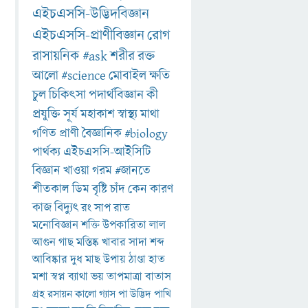
এইচএসসি-উদ্ভিদবিজ্ঞান
এইচএসসি-প্রাণীবিজ্ঞান
রোগ
রাসায়নিক
#ask
শরীর
রক্ত
আলো
#science
মোবাইল
ক্ষতি
চুল
চিকিৎসা
পদার্থবিজ্ঞান
কী
প্রযুক্তি
সূর্য
মহাকাশ
স্বাস্থ্য
মাথা
গণিত
প্রাণী
বৈজ্ঞানিক
#biology
পার্থক্য
এইচএসসি-আইসিটি
বিজ্ঞান
খাওয়া
গরম
#জানতে
শীতকাল
ডিম
বৃষ্টি
চাঁদ
কেন
কারণ
কাজ
বিদ্যুৎ
রং
সাপ
রাত
মনোবিজ্ঞান
শক্তি
উপকারিতা
লাল
আগুন
গাছ
মস্তিষ্ক
খাবার
সাদা
শব্দ
আবিষ্কার
দুধ
মাছ
উপায়
ঠাণ্ডা
হাত
মশা
স্বপ্ন
ব্যাথা
ভয়
তাপমাত্রা
বাতাস
গ্রহ
রসায়ন
কালো
গ্যাস
পা
উদ্ভিদ
পাখি