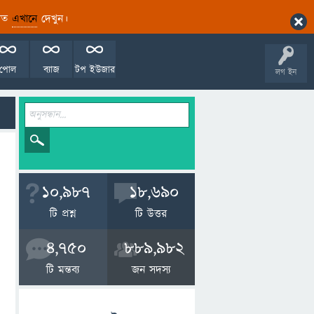
ারিত
এখানে
দেখুন।
পোল
ব্যাজ
টপ ইউজার
লগ ইন
10,987
18,690
টি প্রশ্ন
টি উত্তর
4,750
889,982
টি মন্তব্য
জন সদস্য