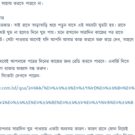
াহায্য করতে পারবে না।
ার
 দরকার। তাই রাতে তাড়াতাড়ি শুয়ে পড়ুন যাতে এই সময়টা ঘুমটা হয়। রাতে
থেষ্ট ঘুম না হলেও দিনে ঘুম পায়। মনে রাখবেন সারাদিন কাজের পর রাতে
েস্ট। সেটা পাওয়ার আগেই যদি আপনি আবার কাজ করতে শুরু করে দেন, তাহলে
 তবেই আপনাকে পরের দিনের কাজের জন্য রেডি করতে পারবে। এনার্জি দিতে
ে থাকার অভ্যাস বন্ধ করুন।
র লিংকটা দেখতে পারেন-
ebee.com.bd/qna/10699/%E0%A6%A6%E0%A7%8D%E0%A6%B0%E0%
81%E0%A6%AE%E0%A6%BE%E0%A6%A8%E0%A7%8B%E0%A6%B
আপনার সারাদিন ঘুম পাওয়ার একটা অন্যতম কারণ। কারণ রাতে ফোন নিয়েই