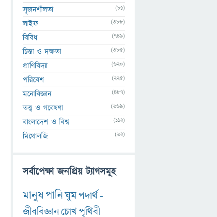
(81)
সৃজনশীলতা
(388)
লাইফ
(749)
বিবিধ
(385)
চিন্তা ও দক্ষতা
(620)
প্রাণিবিদ্যা
(225)
পরিবেশ
(487)
মনোবিজ্ঞান
(669)
তত্ত্ব ও গবেষণা
(112)
বাংলাদেশ ও বিশ্ব
(62)
মিথোলজি
সর্বাপেক্ষা জনপ্রিয় ট্যাগসমূহ
মানুষ
পানি
ঘুম
পদার্থ
-
জীববিজ্ঞান
চোখ
পৃথিবী