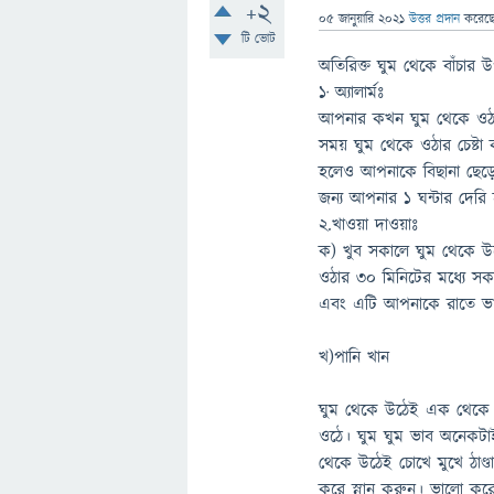
+2
05 জানুয়ারি 2021
উত্তর প্রদান
করেছ
টি ভোট
অতিরিক্ত ঘুম থেকে বাঁচার 
১· অ্যালার্মঃ
আপনার কখন ঘুম থেকে ওঠা জ
সময় ঘুম থেকে ওঠার চেষ্টা ক
হলেও আপনাকে বিছানা ছেড়ে
জন্য আপনার ১ ঘন্টার দেরি
২.খাওয়া দাওয়াঃ
ক) খুব সকালে ঘুম থেকে উঠ
ওঠার ৩০ মিনিটের মধ্যে সকা
এবং এটি আপনাকে রাতে ভা
খ)পানি খান
ঘুম থেকে উঠেই এক থেকে দ
ওঠে। ঘুম ঘুম ভাব অনেকটাই
থেকে উঠেই চোখে মুখে ঠা
করে স্নান করুন। ভালো করে