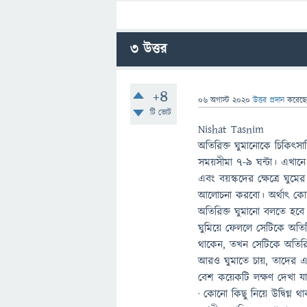
3
উত্তর
+4
06 অগাস্ট 2020
উত্তর প্রদান
করেছ
টি ভোট
Nishat Tasnim
অতিরিক্ত ঘুমানোকে চিকিৎসাব
সময়সীমা ৭-৯ ঘন্টা। এখানে 
এবং বয়স্কদের ক্ষেত্রে ঘুমে
আলোচনা করবো। অর্থাৎ কোনো 
অতিরিক্ত ঘুমানো বলতে হবে
ঘুমিয়ে ফেললে সেটিকে অতিরি
থাকেন, তখন সেটিকে অতিরি
আরও ঘুমাতে চায়, তাদের 
বেশ কয়েকটি লক্ষণ দেখা য
· কোনো কিছু নিয়ে উদ্বিগ্ন থা