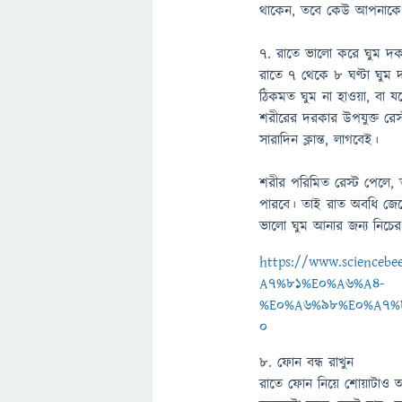
থাকেন, তবে কেউ আপনাকে স
৭. রাতে ভালো করে ঘুম দক
রাতে ৭ থেকে ৮ ঘণ্টা ঘুম
ঠিকমত ঘুম না হাওয়া, বা য
শরীরের দরকার উপযুক্ত র
সারাদিন ক্লান্ত, লাগবেই।
শরীর পরিমিত রেস্ট পেলে,
পারবে। তাই রাত অবধি জেগ
ভালো ঘুম আনার জন্য নিচে
https://www.scienc
A7%81%E0%A6%A4-
%E0%A6%98%E0%A7%
0
৮. ফোন বন্ধ রাখুন
রাতে ফোন নিয়ে শোয়াটাও 