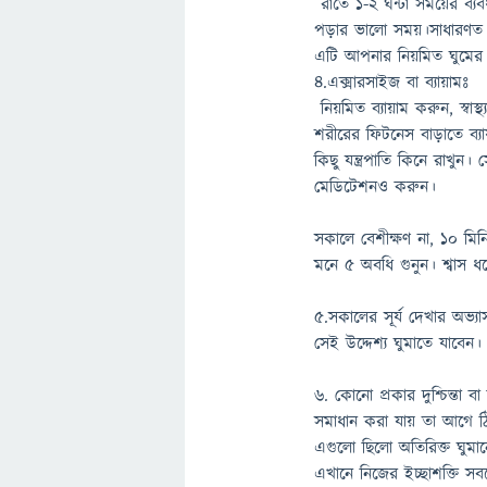
রাতে ১-২ ঘন্টা সময়ের ব্যবধ
পড়ার ভালো সময়।সাধারণত স
এটি আপনার নিয়মিত ঘুমের 
৪.এক্সারসাইজ বা ব্যায়ামঃ
নিয়মিত ব্যায়াম করুন, স্ব
শরীরের ফিটনেস বাড়াতে ব্যা
কিছু যন্ত্রপাতি কিনে রাখু
মেডিটেশনও করুন।
সকালে বেশীক্ষণ না, ১০ মিন
মনে ৫ অবধি গুনুন। শ্বাস ধ
৫.সকালের সূর্য দেখার অভ্
সেই উদ্দেশ্য ঘুমাতে যাবেন।
৬. কোনো প্রকার দুশ্চিন্তা
সমাধান করা যায় তা আগে ঠি
এগুলো ছিলো অতিরিক্ত ঘুমা
এখানে নিজের ইচ্ছাশক্তি স