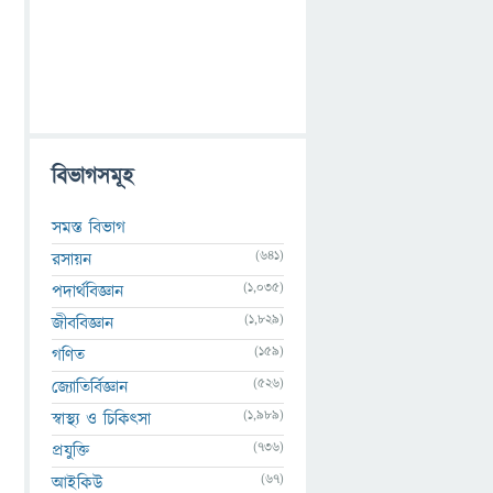
বিভাগসমূহ
সমস্ত বিভাগ
(641)
রসায়ন
(1,035)
পদার্থবিজ্ঞান
(1,829)
জীববিজ্ঞান
(159)
গণিত
(526)
জ্যোতির্বিজ্ঞান
(1,989)
স্বাস্থ্য ও চিকিৎসা
(736)
প্রযুক্তি
(67)
আইকিউ