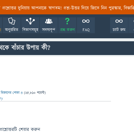
তির প্রশ্নোত্তর দুনিয়ায় আপনাকে স্বাগতম! প্রশ্ন-উত্তর দিয়ে জিতে নিন পুরস্কার, বিস্ত
!
অনুত্তরিত
বিভাগসমূহ
সদস্যবৃন্দ
প্রশ্ন করুন
FAQ
চ্যাট রুম
েকে বাঁচার উপায় কী?
ন
বিজ্ঞানের পোকা ৩
(
25,810
পয়েন্ট)
ry
প্রশ্নোত্তরটি শেয়ার করুন