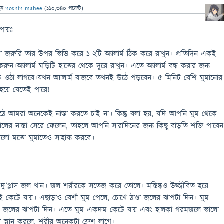
েন
noshin mahee
(
110,340
পয়েন্ট)
উপায়ঃ
রুরি তার উপর ভিত্তি করে ১-২টি অ্যালার্ম ঠিক করে রাখুন। প্রতিদিন একই
রুন।অ্যালার্ম ঘড়িটি হাতের থেকে দূরে রাখুন। এতে অ্যালার্ম বন্ধ করার জন্য
 ওঠা লাগবে।যখন অ্যালার্ম বাজবে তখনই উঠে পড়বেন। ৫ মিনিট বেশি ঘুমানোর
 হয়ে যেতেই পারে!
ে আমরা অনেকেই নাস্তা করতে চাই না। কিন্তু বলা হয়, যদি আপনি ঘুম থেকে
লের নাস্তা সেরে ফেলেন, তাহলে আপনি সারাদিনের জন্য কিছু বাড়তি শক্তি পাবেন
লো মতো ঘুমাতেও সাহায্য করবে।
ু’গ্লাস জল খান। জল শরীরকে সতেজ করে তোলে। মস্তিষ্কও উজ্জীবিত হয়ে
 কেটে যায়। এছাড়াও বেশী ঘুম পেলে, চোখে ঠাণ্ডা জলের ঝাপটা দিন। ঘুম
ণ্ডা জলের ঝাপটা দিন। এতে ঘুম একদম কেটে যায় এবং হালকা গরমজলে ভালো
 স্নান করলে, শরীর অনেকটা ফ্রেশ লাগে।