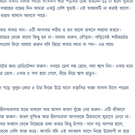
ানে একটি নির্দিষ্ট সময়ে প্রতিদিন শুয়ে পড়বার চেষ্টা করবেন।11 টা হলো ঘুমিয়ে
প্তাহের বন্ধের দিন আমরা একটু বেশি ঘুমাই। এই অভ্যাসটি না করাই ভালো।
ধারায় ব্যাঘাত আনতে পারে।
াস্থ্যকর খাবার খান। এটি আপনার শরীর ও মন ভালো রাখতে সাহায্য করবে।
য়ামের থেকে ভালো কিছু হয় না। ব্যায়াম করুন, দৌড়ান। বাড়িতেই শরীরচর্চার
ন। সেগুলো দিয়ে ব্যায়াম করুন যদি জিমে যাবার সময় না পান। এর সাথে
িটের জন্য মেডিটেশন করুন। প্রথমে চোখ বন্ধ রেখে, লম্বা শ্বাস নিন। এবার মনে
রে রেখে। এবার ৫ বলা হয়ে গেলে, ধীরে ধীরে শ্বাস ছাড়ুন।
যাস গড়ে তুলুন।ভোর 5 টার দিকে উঠে যাতে প্রকৃতির তাজা বাতাস নিতে পারেন
 বা হীনম্মন্যতার মধ্যে থাকলে তার আসল কারণ খুঁজে বের করুন। এটি কীভাবে
ক করুন। কারণ দুশ্চিন্ত আর হীনম্মন্যতা আপনাকে ঠিকমতো ঘুমাতে দেবে না।
নোর অভ্যাস থেকে নিজেকে রক্ষা করার কিছু উপায়। তবে বড় ব্যাপার হলো,
বথেকে বেশি কাজ করে। আপনি যদি এই বদভ্যাস ত্যাগে নিজে উদ্যোগী না হয়ে